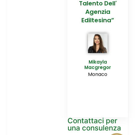
Talento Dell'
S
Agenzia
S
Ediltesina”
Ric
New
Mikayla
Macgregor
Monaco
Contattaci per
una consulenza