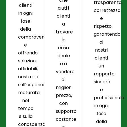
che
trasparenza,
clienti
aiuti i
correttezza
in ogni
clienti
e
fase
a
rispetto,
della
trovare
garantendo
compravendita
la
ai
e
casa
nostri
offrendo
ideale
clienti
soluzioni
o a
un
affidabili,
vendere
rapporto
costruite
al
sincero
sull’esperienza
miglior
e
maturata
prezzo,
professionale
nel
con
in ogni
tempo
supporto
fase
e sulla
costante
della
conoscenza