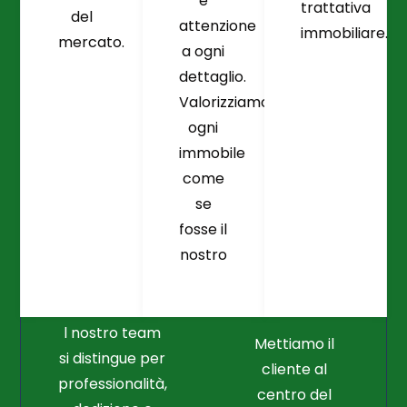
e
trattativa
del
attenzione
immobiliare.
mercato.
a ogni
dettaglio.
Valorizziamo
ogni
immobile
come
se
fosse il
Crediamo
Nella
nostro
Connessione
Professionalità
Con Il Cliente Il
E Nel Lavoro
Nostro Punto
Duro
Di Partenza
l nostro team
Mettiamo il
si distingue per
cliente al
professionalità,
centro del