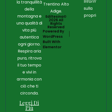
Informazioni
la tranquillità
Trentino Alto
sulla
della
Adige.
proprietà
montagna e
Ediltesina©
2026 All
una qualità di
Rights
Reserved
vita più
Powered By
WordPress
autentica
Built With
ogni giorno.
Elementor
Respira aria
pura, ritrova
il tuo tempo
e vivi in
armonia con
ciò che ti
circonda.
Leggi Di
Più