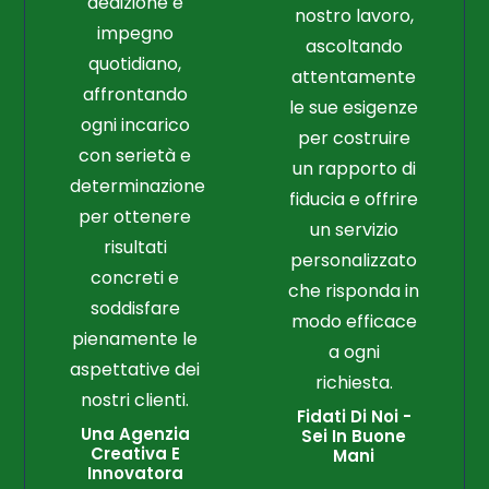
dedizione e
nostro lavoro,
impegno
ascoltando
quotidiano,
attentamente
affrontando
le sue esigenze
ogni incarico
per costruire
con serietà e
un rapporto di
determinazione
fiducia e offrire
per ottenere
un servizio
risultati
personalizzato
concreti e
che risponda in
soddisfare
modo efficace
pienamente le
a ogni
aspettative dei
richiesta.
nostri clienti.
Fidati Di Noi -
Una Agenzia
Sei In Buone
Creativa E
Mani
Innovatora