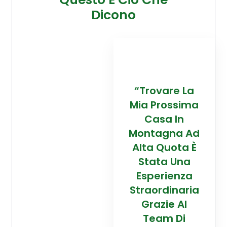
Dicono
“Trovare La
"Mi
Mia Prossima
Loro
Casa In
Fid
Montagna Ad
Me
Alta Quota È
Una 
Stata Una
Faci
Esperienza
A Ed
Straordinaria
Ric
Grazie Al
Mia
Team Di
Cas