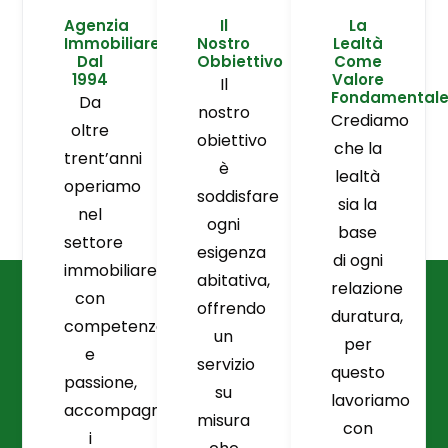
Agenzia
Il
La
Immobiliare
Nostro
Lealtà
Dal
Obbiettivo
Come
1994
Valore
Il
Fondamental
Da
nostro
Crediamo
oltre
obiettivo
che la
trent’anni
è
lealtà
operiamo
soddisfare
sia la
nel
ogni
base
settore
esigenza
di ogni
immobiliare
abitativa,
relazione
con
offrendo
duratura,
competenza
un
per
e
servizio
questo
passione,
su
lavoriamo
accompagnando
misura
con
i