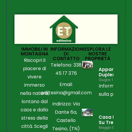
IMMOBILI IN
INFORMAZIONI
ESPLORA LE
MONTAGNA
DI
NOSTRE
CONTATTO
PROPRIETÀ
Riscopri il
Telefono: 338
piacere di
Appartament
45 17 376
Duplex
vivere
Giugno 15, 2026
Email:
immerso
Informazioni
ediltesina@gmail.com
nella natura,
sulla propriet
lontano dal
Indirizzo: Via
caos e dallo
Dante 6a,
Casa Libera
stress della
Castello
Su Tre Lati
città. Scegli
Tesino, (TN)
Maggio 9, 2026