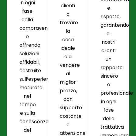
in ogni
clienti
e
fase
a
rispetto,
della
trovare
garantendo
compravendita
la
ai
e
casa
nostri
offrendo
ideale
clienti
soluzioni
o a
un
affidabili,
vendere
rapporto
costruite
al
sincero
sull’esperienza
miglior
e
maturata
prezzo,
professionale
nel
con
in ogni
tempo
supporto
fase
e sulla
costante
della
conoscenza
e
trattativa
del
attenzione
immobiliare.