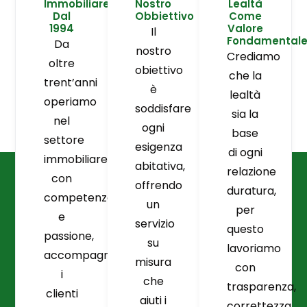
Immobiliare
Nostro
Lealtà
Dal
Obbiettivo
Come
1994
Valore
Il
Fondamental
Da
nostro
Crediamo
oltre
obiettivo
che la
trent’anni
è
lealtà
operiamo
soddisfare
sia la
nel
ogni
base
settore
esigenza
di ogni
immobiliare
abitativa,
relazione
con
offrendo
duratura,
competenza
un
per
e
servizio
questo
passione,
su
lavoriamo
accompagnando
misura
con
i
che
trasparenza,
clienti
aiuti i
correttezza