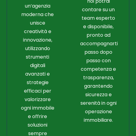
noi potrai
un’agenzia
contare su un
moderna che
team esperto
unisce
e disponibile,
creatività e
pronto ad
innovazione,
accompagnarti
utilizzando
passo dopo
strumenti
passo con
digitali
competenza e
avanzati e
trasparenza,
strategie
garantendo
efficaci per
sicurezza e
valorizzare
serenità in ogni
ogni immobile
operazione
e offrire
immobiliare.
soluzioni
sempre