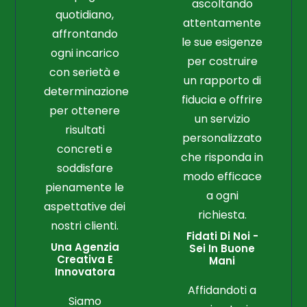
ascoltando
quotidiano,
attentamente
affrontando
le sue esigenze
ogni incarico
per costruire
con serietà e
un rapporto di
determinazione
fiducia e offrire
per ottenere
un servizio
risultati
personalizzato
concreti e
che risponda in
soddisfare
modo efficace
pienamente le
a ogni
aspettative dei
richiesta.
nostri clienti.
Fidati Di Noi -
Una Agenzia
Sei In Buone
Creativa E
Mani
Innovatora
Affidandoti a
Siamo