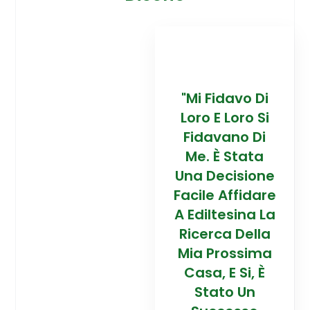
davo Di
“Trovare La
"Mi Fidavo Di
“
 Loro Si
Mia Prossima
Loro E Loro Si
Mi
ano Di
Casa In
Fidavano Di
 Stata
Montagna Ad
Me. È Stata
Mo
cisione
Alta Quota È
Una Decisione
Al
Affidare
Stata Una
Facile Affidare
S
esina La
Esperienza
A Ediltesina La
E
a Della
Straordinaria
Ricerca Della
St
rossima
Grazie Al
Mia Prossima
E Si, È
Team Di
Casa, E Si, È
to Un
Talento Dell'
Stato Un
Ta