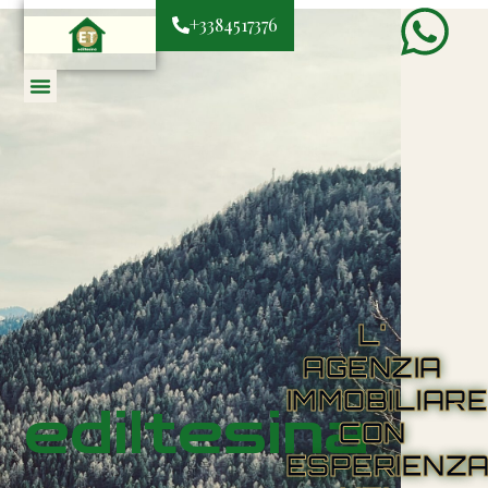
+3384517376
L'
AGENZIA
IMMOBILIAR
ediltesina
CON
ESPERIENZ