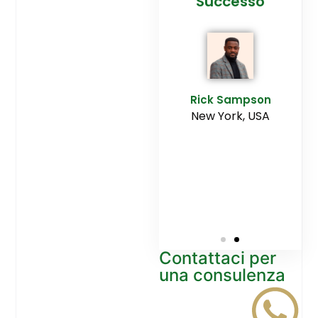
cesso
Agenzia
Successo
Ediltesina”
E
Sampson
Rick Sampson
rk, USA
New York, USA
Mikayla
Macgregor
Monaco
Contattaci per
una consulenza