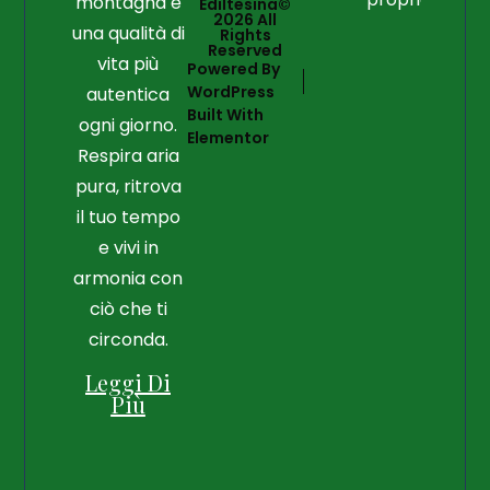
montagna e
Ediltesina©
2026 All
una qualità di
Rights
Reserved
vita più
Powered By
WordPress
autentica
Built With
ogni giorno.
Elementor
Respira aria
pura, ritrova
il tuo tempo
e vivi in
armonia con
ciò che ti
circonda.
Leggi Di
Più