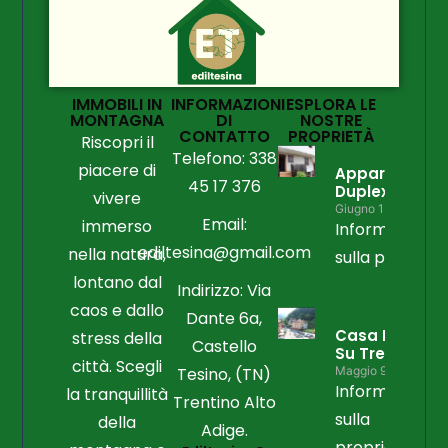
IMMOBILI IN
INFORMAZIONI
ESPLORA LE
MONTAGNA
DI
NOSTRE
CONTATTO
PROPRIETÀ
Riscopri il
Telefono: 338
piacere di
Appartament
45 17 376
Duplex
vivere
Giugno 15, 2026
Email:
immerso
Informazioni
ediltesina@gmail.com
nella natura,
sulla propriet
lontano dal
Indirizzo: Via
caos e dallo
Dante 6a,
Casa Libera
stress della
Castello
Su Tre Lati
città. Scegli
Tesino, (TN)
Maggio 9, 2026
Informazioni
la tranquillità
Trentino Alto
sulla
della
Adige.
proprietà