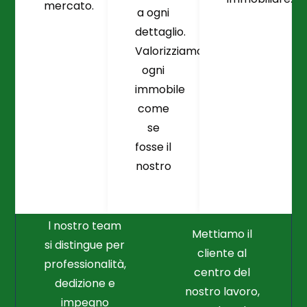
mercato.
a ogni
dettaglio.
Valorizziamo
ogni
immobile
come
se
fosse il
Crediamo
Nella
nostro
Connessione
Professionalità
Con Il Cliente Il
E Nel Lavoro
Nostro Punto
Duro
Di Partenza
l nostro team
Mettiamo il
si distingue per
cliente al
professionalità,
centro del
dedizione e
nostro lavoro,
impegno