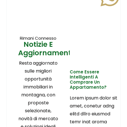
Rimani Connesso
Notizie E
Aggiornamenti
Resta aggiornato
sulle migliori
Come Essere
Intelligenti A
opportunità
Comprare Un
immobiliari in
Appartamento?
montagna, con
Lorem ipsum dolor sit
proposte
amet, conetur adng
selezionate,
elitd dllro eiusmod
novità di mercato
temr inat aroma
e soluzioni ideali