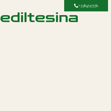
+3384517376
ediltesina