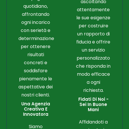
ascoltando
quotidiano,
attentamente
affrontando
le sue esigenze
ogni incarico
per costruire
con serietà e
un rapporto di
determinazione
fiducia e offrire
per ottenere
un servizio
risultati
personalizzato
concreti e
che risponda in
soddisfare
modo efficace
pienamente le
a ogni
aspettative dei
richiesta.
nostri clienti.
Fidati Di Noi -
Una Agenzia
Sei In Buone
Creativa E
Mani
Innovatora
Affidandoti a
Siamo