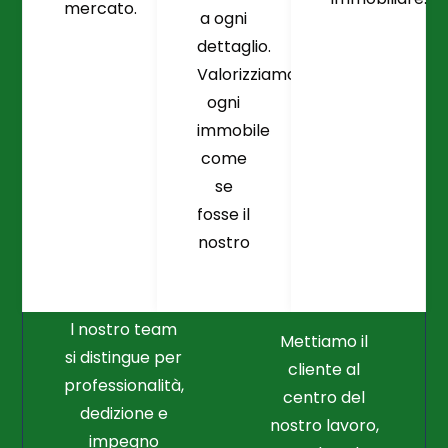
mercato.
a ogni
dettaglio.
Valorizziamo
ogni
immobile
come
se
fosse il
Crediamo
Nella
nostro
Connessione
Professionalità
Con Il Cliente Il
E Nel Lavoro
Nostro Punto
Duro
Di Partenza
l nostro team
Mettiamo il
si distingue per
cliente al
professionalità,
centro del
dedizione e
nostro lavoro,
impegno