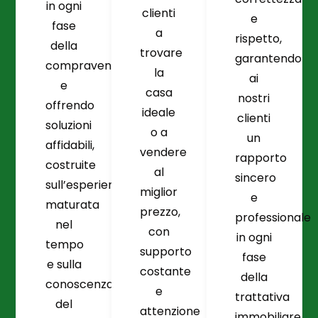
in ogni
clienti
e
fase
a
rispetto,
della
trovare
garantendo
compravendita
la
ai
e
casa
nostri
offrendo
ideale
clienti
soluzioni
o a
un
affidabili,
vendere
rapporto
costruite
al
sincero
sull’esperienza
miglior
e
maturata
prezzo,
professionale
nel
con
in ogni
tempo
supporto
fase
e sulla
costante
della
conoscenza
e
trattativa
del
attenzione
immobiliare.