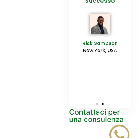
cesso
Agenzia
Successo
Ediltesina”
E
Sampson
Rick Sampson
rk, USA
New York, USA
Mikayla
Macgregor
Monaco
Contattaci per
una consulenza