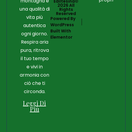
montagna e
Ediltesina©
2026 All
una qualità di
Rights
Reserved
vita più
Powered By
WordPress
autentica
Built With
ogni giorno.
Elementor
Respira aria
pura, ritrova
il tuo tempo
e vivi in
armonia con
ciò che ti
circonda.
Leggi Di
Più