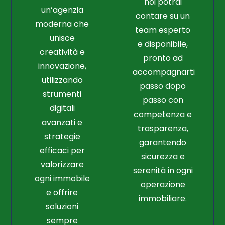
noi potrai
un’agenzia
contare su un
moderna che
team esperto
unisce
e disponibile,
creatività e
pronto ad
innovazione,
accompagnarti
utilizzando
passo dopo
strumenti
passo con
digitali
competenza e
avanzati e
trasparenza,
strategie
garantendo
efficaci per
sicurezza e
valorizzare
serenità in ogni
ogni immobile
operazione
e offrire
immobiliare.
soluzioni
sempre