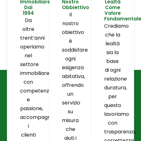
Immobiliare
Nostro
Lealtà
Dal
Obbiettivo
Come
1994
Valore
Il
Fondamental
Da
nostro
Crediamo
oltre
obiettivo
che la
trent’anni
è
lealtà
operiamo
soddisfare
sia la
nel
ogni
base
settore
esigenza
di ogni
immobiliare
abitativa,
relazione
con
offrendo
duratura,
competenza
un
per
e
servizio
questo
passione,
su
lavoriamo
accompagnando
misura
con
i
che
trasparenza,
clienti
aiuti i
correttezza