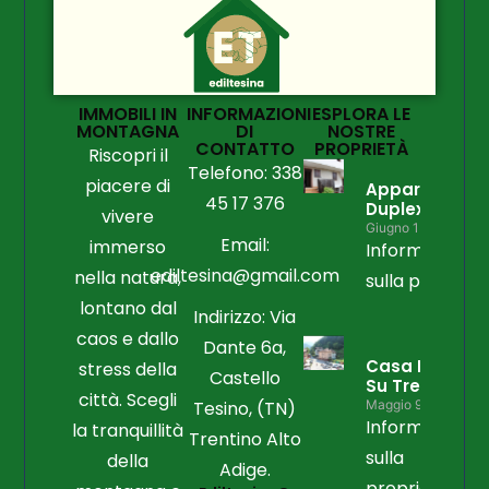
IMMOBILI IN
INFORMAZIONI
ESPLORA LE
MONTAGNA
DI
NOSTRE
CONTATTO
PROPRIETÀ
Riscopri il
Telefono: 338
piacere di
Appartament
45 17 376
Duplex
vivere
Giugno 15, 2026
Email:
immerso
Informazioni
ediltesina@gmail.com
nella natura,
sulla propriet
lontano dal
Indirizzo: Via
caos e dallo
Dante 6a,
Casa Libera
stress della
Castello
Su Tre Lati
città. Scegli
Tesino, (TN)
Maggio 9, 2026
Informazioni
la tranquillità
Trentino Alto
sulla
della
Adige.
proprietà