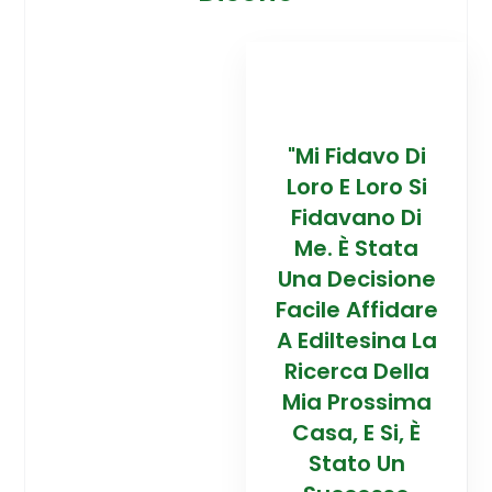
davo Di
“Trovare La
"Mi Fidavo Di
“
 Loro Si
Mia Prossima
Loro E Loro Si
Mi
ano Di
Casa In
Fidavano Di
 Stata
Montagna Ad
Me. È Stata
Mo
cisione
Alta Quota È
Una Decisione
Al
Affidare
Stata Una
Facile Affidare
S
esina La
Esperienza
A Ediltesina La
E
a Della
Straordinaria
Ricerca Della
St
rossima
Grazie Al
Mia Prossima
E Si, È
Team Di
Casa, E Si, È
to Un
Talento Dell'
Stato Un
Ta