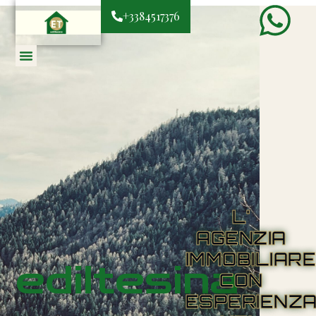
+3384517376
L'
AGENZIA
IMMOBILIAR
ediltesina
CON
ESPERIENZ