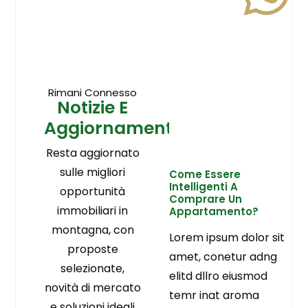
Rimani Connesso
Notizie E
Aggiornamenti
Resta aggiornato
sulle migliori
Come Essere
Intelligenti A
opportunità
Comprare Un
immobiliari in
Appartamento?
montagna, con
Lorem ipsum dolor sit
proposte
amet, conetur adng
selezionate,
elitd dllro eiusmod
novità di mercato
temr inat aroma
e soluzioni ideali