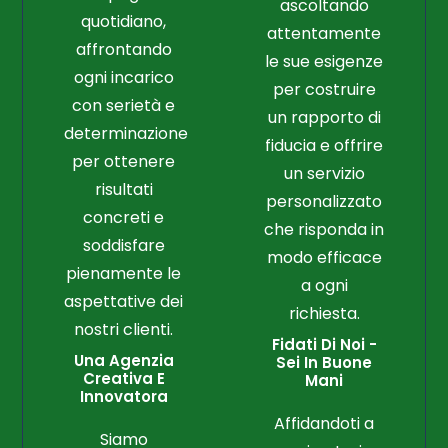
ascoltando
quotidiano,
attentamente
affrontando
le sue esigenze
ogni incarico
per costruire
con serietà e
un rapporto di
determinazione
fiducia e offrire
per ottenere
un servizio
risultati
personalizzato
concreti e
che risponda in
soddisfare
modo efficace
pienamente le
a ogni
aspettative dei
richiesta.
nostri clienti.
Fidati Di Noi -
Una Agenzia
Sei In Buone
Creativa E
Mani
Innovatora
Affidandoti a
Siamo