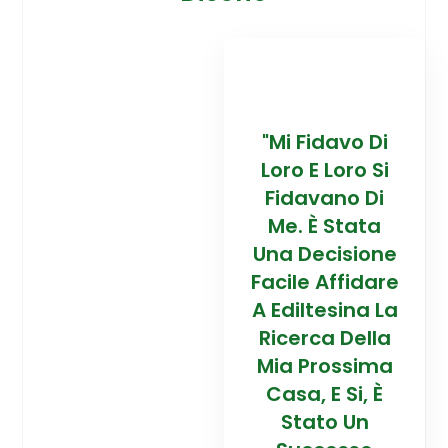
davo Di
“Trovare La
"Mi Fidavo Di
“
 Loro Si
Mia Prossima
Loro E Loro Si
Mi
ano Di
Casa In
Fidavano Di
 Stata
Montagna Ad
Me. È Stata
Mo
cisione
Alta Quota È
Una Decisione
Al
Affidare
Stata Una
Facile Affidare
S
esina La
Esperienza
A Ediltesina La
E
a Della
Straordinaria
Ricerca Della
St
rossima
Grazie Al
Mia Prossima
E Si, È
Team Di
Casa, E Si, È
to Un
Talento Dell'
Stato Un
Ta