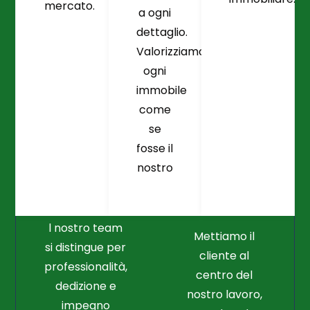
mercato.
a ogni
dettaglio.
Valorizziamo
ogni
immobile
come
se
fosse il
Crediamo
Nella
nostro
Connessione
Professionalità
Con Il Cliente Il
E Nel Lavoro
Nostro Punto
Duro
Di Partenza
l nostro team
Mettiamo il
si distingue per
cliente al
professionalità,
centro del
dedizione e
nostro lavoro,
impegno