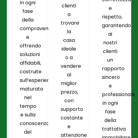
in ogni
clienti
e
fase
a
rispetto,
della
trovare
garantendo
compravendita
la
ai
e
casa
nostri
offrendo
ideale
clienti
soluzioni
o a
un
affidabili,
vendere
rapporto
costruite
al
sincero
sull’esperienza
miglior
e
maturata
prezzo,
professionale
nel
con
in ogni
tempo
supporto
fase
e sulla
costante
della
conoscenza
e
trattativa
del
attenzione
immobiliare.