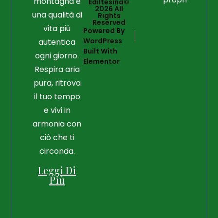
montagna e
Ediltesina©
2026 All
una qualità di
Rights
Reserved
vita più
Powered By
WordPress
autentica
Built With
ogni giorno.
Elementor
Respira aria
pura, ritrova
il tuo tempo
e vivi in
armonia con
ciò che ti
circonda.
Leggi Di
Più