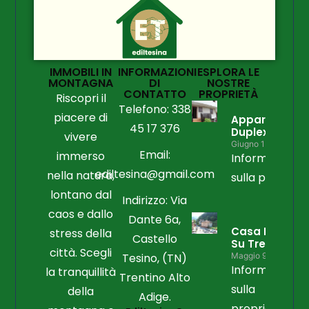
IMMOBILI IN
INFORMAZIONI
ESPLORA LE
MONTAGNA
DI
NOSTRE
CONTATTO
PROPRIETÀ
Riscopri il
Telefono: 338
piacere di
Appartament
45 17 376
Duplex
vivere
Giugno 15, 2026
Email:
immerso
Informazioni
ediltesina@gmail.com
nella natura,
sulla propriet
lontano dal
Indirizzo: Via
caos e dallo
Dante 6a,
Casa Libera
stress della
Castello
Su Tre Lati
città. Scegli
Tesino, (TN)
Maggio 9, 2026
Informazioni
la tranquillità
Trentino Alto
sulla
della
Adige.
proprietà