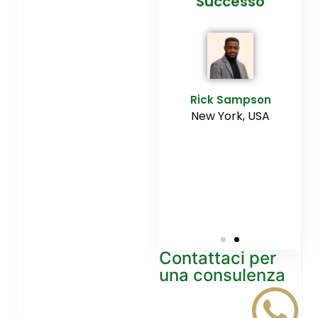
cesso
Agenzia
Successo
Ediltesina”
E
Sampson
Rick Sampson
rk, USA
New York, USA
Mikayla
Macgregor
Monaco
Contattaci per
una consulenza