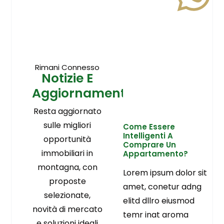
Rimani Connesso
Notizie E
Aggiornamenti
Resta aggiornato
sulle migliori
Come Essere
Intelligenti A
opportunità
Comprare Un
immobiliari in
Appartamento?
montagna, con
Lorem ipsum dolor sit
proposte
amet, conetur adng
selezionate,
elitd dllro eiusmod
novità di mercato
temr inat aroma
e soluzioni ideali