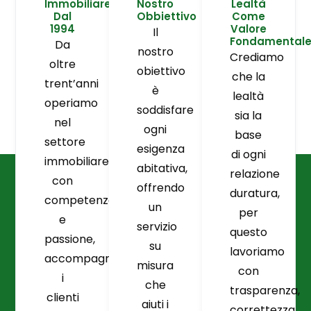
Immobiliare
Nostro
Lealtà
Dal
Obbiettivo
Come
1994
Valore
Il
Fondamental
Da
nostro
Crediamo
oltre
obiettivo
che la
trent’anni
è
lealtà
operiamo
soddisfare
sia la
nel
ogni
base
settore
esigenza
di ogni
immobiliare
abitativa,
relazione
con
offrendo
duratura,
competenza
un
per
e
servizio
questo
passione,
su
lavoriamo
accompagnando
misura
con
i
che
trasparenza,
clienti
aiuti i
correttezza