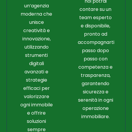
noi potrai
un’agenzia
contare su un
moderna che
team esperto
unisce
e disponibile,
creatività e
pronto ad
innovazione,
accompagnarti
utilizzando
passo dopo
strumenti
passo con
digitali
competenza e
avanzati e
trasparenza,
strategie
garantendo
efficaci per
sicurezza e
valorizzare
serenità in ogni
ogni immobile
operazione
e offrire
immobiliare.
soluzioni
sempre