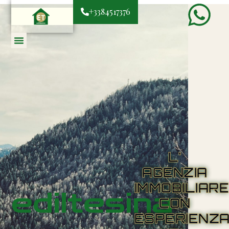
+3384517376
L'
AGENZIA
IMMOBILIAR
ediltesina
CON
ESPERIENZ