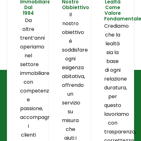
Immobiliare
Nostro
Lealtà
Dal
Obbiettivo
Come
1994
Valore
Il
Fondamental
Da
nostro
Crediamo
oltre
obiettivo
che la
trent’anni
è
lealtà
operiamo
soddisfare
sia la
nel
ogni
base
settore
esigenza
di ogni
immobiliare
abitativa,
relazione
con
offrendo
duratura,
competenza
un
per
e
servizio
questo
passione,
su
lavoriamo
accompagnando
misura
con
i
che
trasparenza,
clienti
aiuti i
correttezza