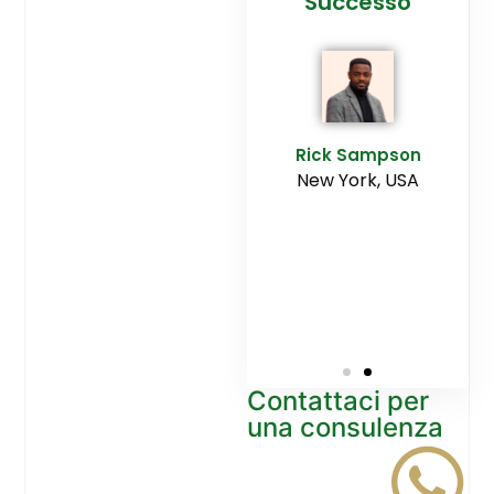
cesso
Agenzia
Successo
Ediltesina”
E
Sampson
Rick Sampson
rk, USA
New York, USA
Mikayla
Macgregor
Monaco
Contattaci per
una consulenza