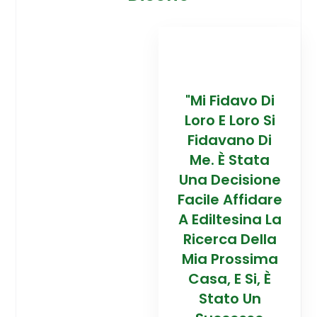
davo Di
“Trovare La
"Mi Fidavo Di
“
 Loro Si
Mia Prossima
Loro E Loro Si
Mi
ano Di
Casa In
Fidavano Di
 Stata
Montagna Ad
Me. È Stata
Mo
cisione
Alta Quota È
Una Decisione
Al
Affidare
Stata Una
Facile Affidare
S
esina La
Esperienza
A Ediltesina La
E
a Della
Straordinaria
Ricerca Della
St
rossima
Grazie Al
Mia Prossima
E Si, È
Team Di
Casa, E Si, È
to Un
Talento Dell'
Stato Un
Ta