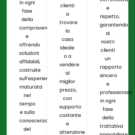
in ogni
clienti
e
fase
a
rispetto,
della
trovare
garantendo
compravendita
la
ai
e
casa
nostri
offrendo
ideale
clienti
soluzioni
o a
un
affidabili,
vendere
rapporto
costruite
al
sincero
sull’esperienza
miglior
e
maturata
prezzo,
professionale
nel
con
in ogni
tempo
supporto
fase
e sulla
costante
della
conoscenza
e
trattativa
del
attenzione
immobiliare.