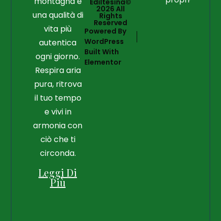
montagna e
Ediltesina©
2026 All
una qualità di
Rights
Reserved
vita più
Powered By
WordPress
autentica
Built With
ogni giorno.
Elementor
Respira aria
pura, ritrova
il tuo tempo
e vivi in
armonia con
ciò che ti
circonda.
Leggi Di
Più