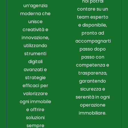
noi potrai
un’agenzia
contare su un
moderna che
team esperto
unisce
e disponibile,
creatività e
pronto ad
innovazione,
accompagnarti
utilizzando
passo dopo
strumenti
passo con
digitali
competenza e
avanzati e
trasparenza,
strategie
garantendo
efficaci per
sicurezza e
valorizzare
serenità in ogni
ogni immobile
operazione
e offrire
immobiliare.
soluzioni
sempre