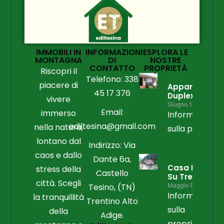
IMMOBILI IN
INFORMAZIONI
ESPLORA LE
MONTAGNA
DI
NOSTRE
CONTATTO
PROPRIETÀ
Riscopri il
Telefono: 338
piacere di
Appartament
45 17 376
Duplex
vivere
Giugno 15, 2026
Email:
immerso
Informazioni
ediltesina@gmail.com
nella natura,
sulla propriet
lontano dal
Indirizzo: Via
caos e dallo
Dante 6a,
Casa Libera
stress della
Castello
Su Tre Lati
città. Scegli
Tesino, (TN)
Maggio 9, 2026
Informazioni
la tranquillità
Trentino Alto
sulla
della
Adige.
proprietà