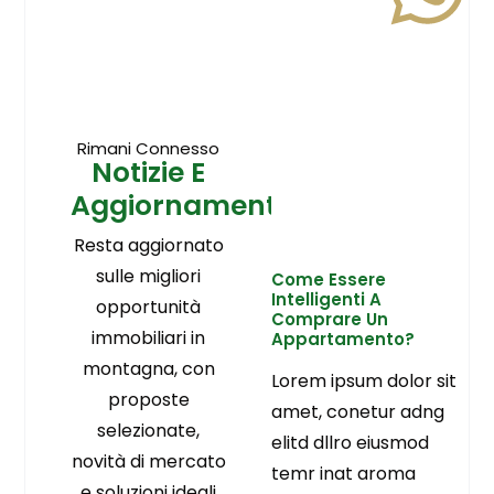
Rimani Connesso
Notizie E
Aggiornamenti
Resta aggiornato
sulle migliori
Come Essere
Intelligenti A
opportunità
Comprare Un
immobiliari in
Appartamento?
montagna, con
Lorem ipsum dolor sit
proposte
amet, conetur adng
selezionate,
elitd dllro eiusmod
novità di mercato
temr inat aroma
e soluzioni ideali