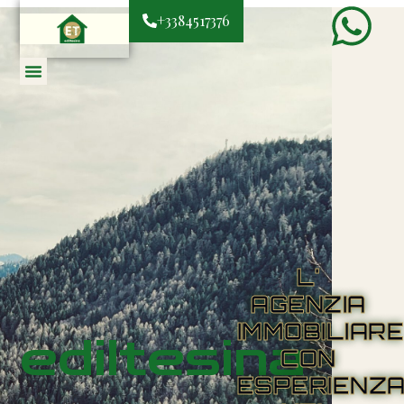
+3384517376
L'
AGENZIA
IMMOBILIAR
ediltesina
CON
ESPERIENZ