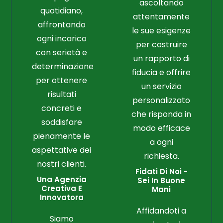
ascoltando
quotidiano,
attentamente
affrontando
le sue esigenze
ogni incarico
per costruire
con serietà e
un rapporto di
determinazione
fiducia e offrire
per ottenere
un servizio
risultati
personalizzato
concreti e
che risponda in
soddisfare
modo efficace
pienamente le
a ogni
aspettative dei
richiesta.
nostri clienti.
Fidati Di Noi -
Una Agenzia
Sei In Buone
Creativa E
Mani
Innovatora
Affidandoti a
Siamo