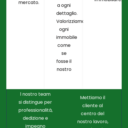
mercato.
a ogni
dettaglio.
Valorizziamo
ogni
immobile
come
se
fosse il
Crediamo
Nella
nostro
Connessione
Professionalità
Con Il Cliente Il
E Nel Lavoro
Nostro Punto
Duro
Di Partenza
l nostro team
Mettiamo il
si distingue per
cliente al
professionalità,
centro del
dedizione e
nostro lavoro,
impegno