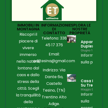
IMMOBILI IN
INFORMAZIONI
ESPLORA LE
MONTAGNA
DI
NOSTRE
CONTATTO
PROPRIETÀ
Riscopri il
Telefono: 338
piacere di
Appartament
45 17 376
Duplex
vivere
Giugno 15, 2026
Email:
immerso
Informazioni
ediltesina@gmail.com
nella natura,
sulla propriet
lontano dal
Indirizzo: Via
caos e dallo
Dante 6a,
Casa Libera
stress della
Castello
Su Tre Lati
città. Scegli
Tesino, (TN)
Maggio 9, 2026
Informazioni
la tranquillità
Trentino Alto
sulla
della
Adige.
proprietà