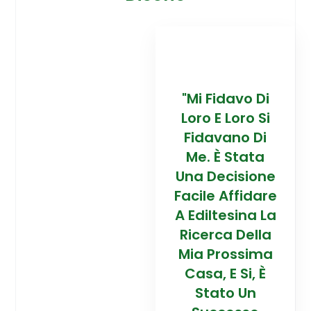
davo Di
“Trovare La
"Mi Fidavo Di
“
 Loro Si
Mia Prossima
Loro E Loro Si
Mi
ano Di
Casa In
Fidavano Di
 Stata
Montagna Ad
Me. È Stata
Mo
cisione
Alta Quota È
Una Decisione
Al
Affidare
Stata Una
Facile Affidare
S
esina La
Esperienza
A Ediltesina La
E
a Della
Straordinaria
Ricerca Della
St
rossima
Grazie Al
Mia Prossima
E Si, È
Team Di
Casa, E Si, È
to Un
Talento Dell'
Stato Un
Ta