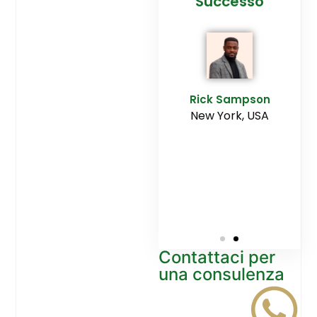
cesso
Agenzia
Successo
Ediltesina”
E
Sampson
Rick Sampson
rk, USA
New York, USA
Mikayla
Macgregor
Monaco
Contattaci per
una consulenza