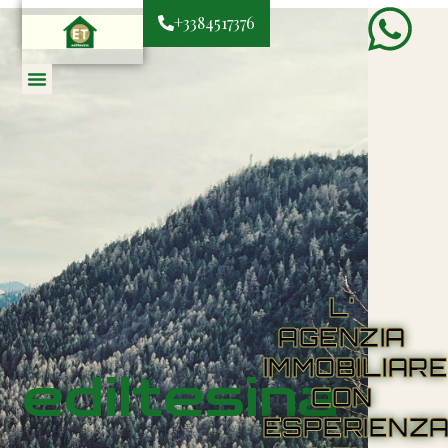
+3384517376
L'
AGENZIA
IMMOBILIAR
ediltesina
CON
ESPERIENZ