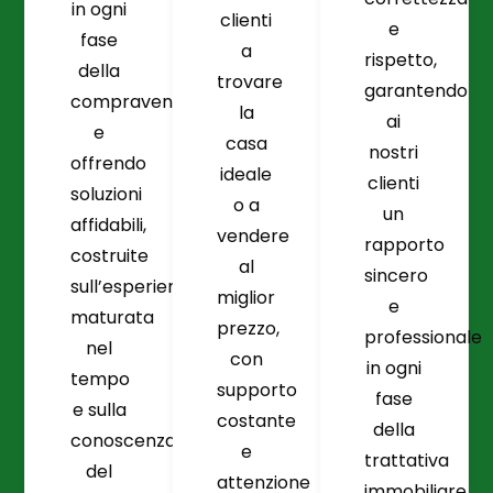
in ogni
clienti
e
fase
a
rispetto,
della
trovare
garantendo
compravendita
la
ai
e
casa
nostri
offrendo
ideale
clienti
soluzioni
o a
un
affidabili,
vendere
rapporto
costruite
al
sincero
sull’esperienza
miglior
e
maturata
prezzo,
professionale
nel
con
in ogni
tempo
supporto
fase
e sulla
costante
della
conoscenza
e
trattativa
del
attenzione
immobiliare.