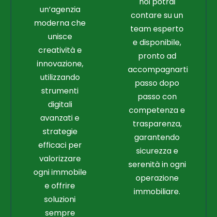
noi potrai
un’agenzia
contare su un
moderna che
team esperto
unisce
e disponibile,
creatività e
pronto ad
innovazione,
accompagnarti
utilizzando
passo dopo
strumenti
passo con
digitali
competenza e
avanzati e
trasparenza,
strategie
garantendo
efficaci per
sicurezza e
valorizzare
serenità in ogni
ogni immobile
operazione
e offrire
immobiliare.
soluzioni
sempre