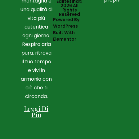
montagna e
Ediltesina©
2026 All
una qualità di
Rights
Reserved
vita più
Powered By
WordPress
autentica
Built With
ogni giorno.
Elementor
Respira aria
pura, ritrova
il tuo tempo
e vivi in
armonia con
ciò che ti
circonda.
Leggi Di
Più