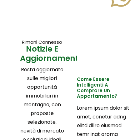
Rimani Connesso
Notizie E
Aggiornamenti
Resta aggiornato
sulle migliori
Come Essere
Intelligenti A
opportunità
Comprare Un
immobiliari in
Appartamento?
montagna, con
Lorem ipsum dolor sit
proposte
amet, conetur adng
selezionate,
elitd dllro eiusmod
novità di mercato
temr inat aroma
e soluzioni ideali