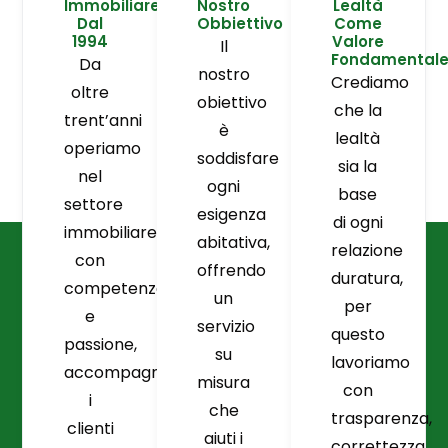
Immobiliare
Nostro
Lealtà
Dal
Obbiettivo
Come
1994
Valore
Il
Fondamental
Da
nostro
Crediamo
oltre
obiettivo
che la
trent’anni
è
lealtà
operiamo
soddisfare
sia la
nel
ogni
base
settore
esigenza
di ogni
immobiliare
abitativa,
relazione
con
offrendo
duratura,
competenza
un
per
e
servizio
questo
passione,
su
lavoriamo
accompagnando
misura
con
i
che
trasparenza,
clienti
aiuti i
correttezza