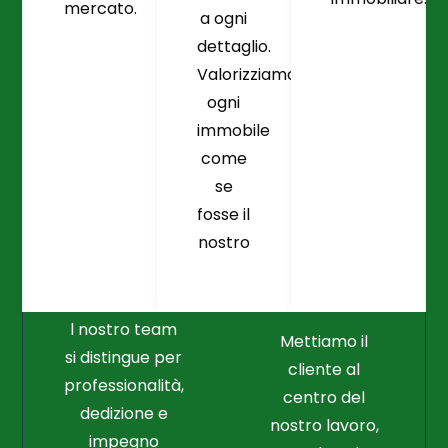
mercato.
a ogni
dettaglio.
Valorizziamo
ogni
immobile
come
se
fosse il
Crediamo
Nella
nostro
Connessione
Professionalità
Con Il Cliente Il
E Nel Lavoro
Nostro Punto
Duro
Di Partenza
l nostro team
Mettiamo il
si distingue per
cliente al
professionalità,
centro del
dedizione e
nostro lavoro,
impegno