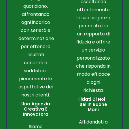
ascoltando
quotidiano,
attentamente
affrontando
le sue esigenze
ogni incarico
per costruire
con serietà e
un rapporto di
determinazione
fiducia e offrire
per ottenere
un servizio
risultati
personalizzato
concreti e
che risponda in
soddisfare
modo efficace
pienamente le
a ogni
aspettative dei
richiesta.
nostri clienti.
Fidati Di Noi -
Una Agenzia
Sei In Buone
Creativa E
Mani
Innovatora
Affidandoti a
Siamo