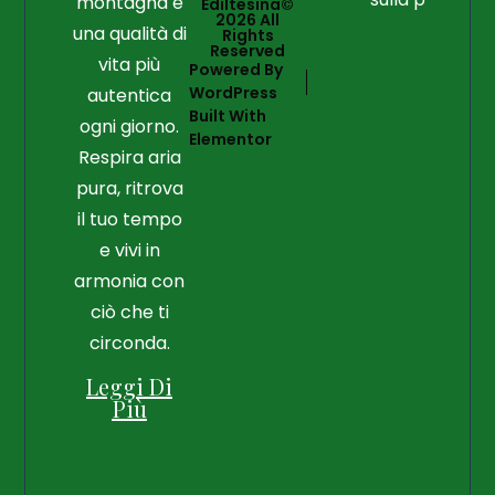
montagna e
Ediltesina©
2026 All
una qualità di
Rights
Reserved
vita più
Powered By
WordPress
autentica
Built With
ogni giorno.
Elementor
Respira aria
pura, ritrova
il tuo tempo
e vivi in
armonia con
ciò che ti
circonda.
Leggi Di
Più