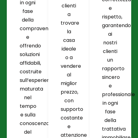
in ogni
clienti
e
fase
a
rispetto,
della
trovare
garantendo
compravendita
la
ai
e
casa
nostri
offrendo
ideale
clienti
soluzioni
o a
un
affidabili,
vendere
rapporto
costruite
al
sincero
sull’esperienza
miglior
e
maturata
prezzo,
professionale
nel
con
in ogni
tempo
supporto
fase
e sulla
costante
della
conoscenza
e
trattativa
del
attenzione
immobiliare.