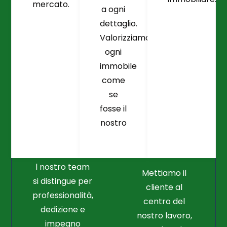
mercato.
a ogni
dettaglio.
Valorizziamo
ogni
immobile
come
se
fosse il
Crediamo
Nella
nostro
Connessione
Professionalità
Con Il Cliente Il
E Nel Lavoro
Nostro Punto
Duro
Di Partenza
l nostro team
Mettiamo il
si distingue per
cliente al
professionalità,
centro del
dedizione e
nostro lavoro,
impegno