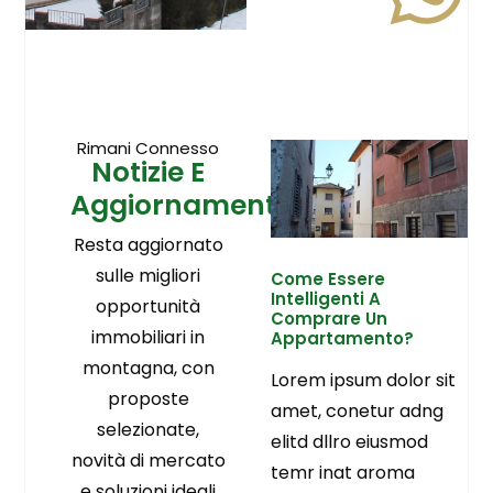
Rimani Connesso
Notizie E
Aggiornamenti
Resta aggiornato
sulle migliori
Come Essere
Intelligenti A
opportunità
Comprare Un
immobiliari in
Appartamento?
montagna, con
Lorem ipsum dolor sit
proposte
amet, conetur adng
selezionate,
elitd dllro eiusmod
novità di mercato
temr inat aroma
e soluzioni ideali