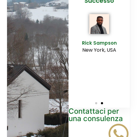
cesso
Agenzia
Successo
Ediltesina”
E
Sampson
Rick Sampson
rk, USA
New York, USA
Mikayla
Macgregor
Monaco
Contattaci per
una consulenza