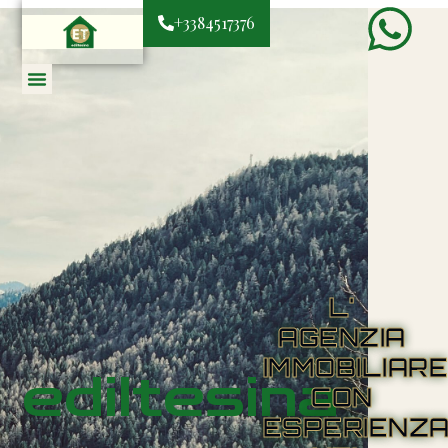
+3384517376
L'
AGENZIA
IMMOBILIAR
ediltesina
CON
ESPERIENZ