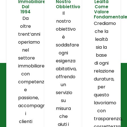
Immobiliare
Nostro
Lealtà
Dal
Obbiettivo
Come
1994
Valore
Il
Fondamental
Da
nostro
Crediamo
oltre
obiettivo
che la
trent’anni
è
lealtà
operiamo
soddisfare
sia la
nel
ogni
base
settore
esigenza
di ogni
immobiliare
abitativa,
relazione
con
offrendo
duratura,
competenza
un
per
e
servizio
questo
passione,
su
lavoriamo
accompagnando
misura
con
i
che
trasparenza,
clienti
aiuti i
correttezza