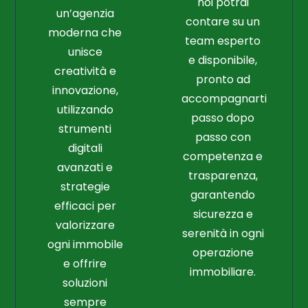
noi potrai
un’agenzia
contare su un
moderna che
team esperto
unisce
e disponibile,
creatività e
pronto ad
innovazione,
accompagnarti
utilizzando
passo dopo
strumenti
passo con
digitali
competenza e
avanzati e
trasparenza,
strategie
garantendo
efficaci per
sicurezza e
valorizzare
serenità in ogni
ogni immobile
operazione
e offrire
immobiliare.
soluzioni
sempre