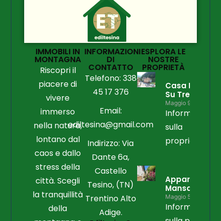
IMMOBILI IN
INFORMAZIONI
ESPLORA LE
MONTAGNA
DI
NOSTRE
CONTATTO
PROPRIETÀ
Riscopri il
Telefono: 338
piacere di
Casa Libera
45 17 376
Su Tre Lati
vivere
Maggio 9, 2026
Email:
immerso
Informazioni
ediltesina@gmail.com
nella natura,
sulla
lontano dal
proprietà
Indirizzo: Via
caos e dallo
Dante 6a,
stress della
Castello
Appartament
città. Scegli
Tesino, (TN)
Mansardato
la tranquillità
Trentino Alto
Maggio 5, 2026
Informazioni
della
Adige.
sulla propriet