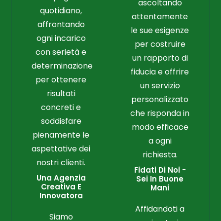
ascoltando
quotidiano,
attentamente
affrontando
le sue esigenze
ogni incarico
per costruire
con serietà e
un rapporto di
determinazione
fiducia e offrire
per ottenere
un servizio
risultati
personalizzato
concreti e
che risponda in
soddisfare
modo efficace
pienamente le
a ogni
aspettative dei
richiesta.
nostri clienti.
Fidati Di Noi -
Una Agenzia
Sei In Buone
Creativa E
Mani
Innovatora
Affidandoti a
Siamo