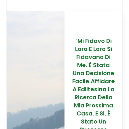
davo Di
“Trovare La
"Mi Fidavo Di
“
 Loro Si
Mia Prossima
Loro E Loro Si
Mi
ano Di
Casa In
Fidavano Di
 Stata
Montagna Ad
Me. È Stata
Mo
cisione
Alta Quota È
Una Decisione
Al
Affidare
Stata Una
Facile Affidare
S
esina La
Esperienza
A Ediltesina La
E
a Della
Straordinaria
Ricerca Della
St
rossima
Grazie Al
Mia Prossima
E Si, È
Team Di
Casa, E Si, È
to Un
Talento Dell'
Stato Un
Ta