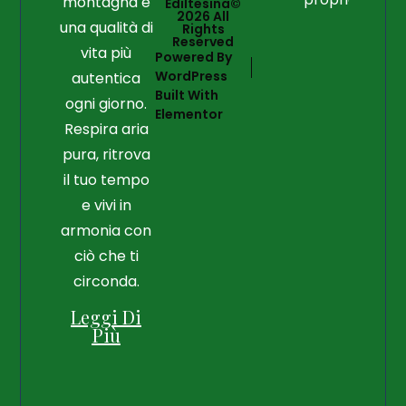
montagna e
Ediltesina©
2026 All
una qualità di
Rights
Reserved
vita più
Powered By
WordPress
autentica
Built With
ogni giorno.
Elementor
Respira aria
pura, ritrova
il tuo tempo
e vivi in
armonia con
ciò che ti
circonda.
Leggi Di
Più