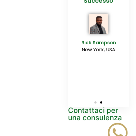
cesso
Agenzia
Successo
Ediltesina”
E
Sampson
Rick Sampson
rk, USA
New York, USA
Mikayla
Macgregor
Monaco
Contattaci per
una consulenza