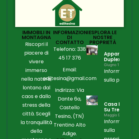
IMMOBILI IN
INFORMAZIONI
ESPLORA LE
MONTAGNA
DI
NOSTRE
CONTATTO
PROPRIETÀ
Riscopri il
Telefono: 338
piacere di
Appartament
45 17 376
Duplex
vivere
Giugno 15, 2026
Email:
immerso
Informazioni
ediltesina@gmail.com
nella natura,
sulla propriet
lontano dal
Indirizzo: Via
caos e dallo
Dante 6a,
Casa Libera
stress della
Castello
Su Tre Lati
città. Scegli
Tesino, (TN)
Maggio 9, 2026
Informazioni
la tranquillità
Trentino Alto
sulla
della
Adige.
proprietà