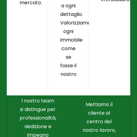
mercato.
a ogni
dettaglio.
Valorizziamo
ogni
immobile
come
se
fosse il
Crediamo
Nella
nostro
Connessione
Professionalità
Con Il Cliente Il
E Nel Lavoro
Nostro Punto
Duro
Di Partenza
l nostro team
Mettiamo il
si distingue per
cliente al
professionalità,
centro del
dedizione e
nostro lavoro,
impegno