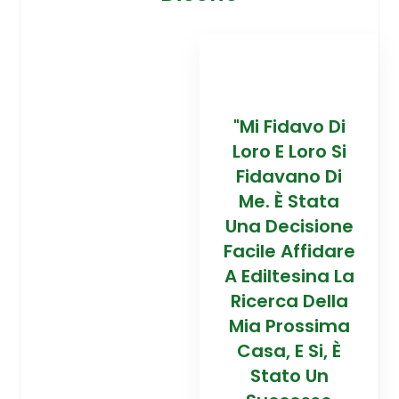
davo Di
“Trovare La
"Mi Fidavo Di
“
 Loro Si
Mia Prossima
Loro E Loro Si
Mi
ano Di
Casa In
Fidavano Di
 Stata
Montagna Ad
Me. È Stata
Mo
cisione
Alta Quota È
Una Decisione
Al
Affidare
Stata Una
Facile Affidare
S
esina La
Esperienza
A Ediltesina La
E
a Della
Straordinaria
Ricerca Della
St
rossima
Grazie Al
Mia Prossima
E Si, È
Team Di
Casa, E Si, È
to Un
Talento Dell'
Stato Un
Ta