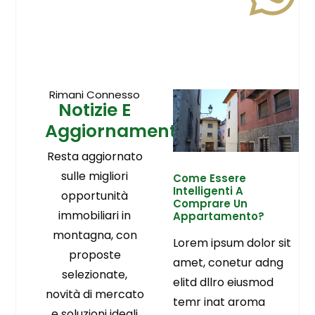
Rimani Connesso
Notizie E
Aggiornamenti
Resta aggiornato
sulle migliori
Come Essere
Intelligenti A
opportunità
Comprare Un
immobiliari in
Appartamento?
montagna, con
Lorem ipsum dolor sit
proposte
amet, conetur adng
selezionate,
elitd dllro eiusmod
novità di mercato
temr inat aroma
e soluzioni ideali