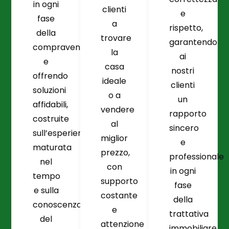
in ogni
clienti
e
fase
a
rispetto,
della
trovare
garantendo
compravendita
la
ai
e
casa
nostri
offrendo
ideale
clienti
soluzioni
o a
un
affidabili,
vendere
rapporto
costruite
al
sincero
sull’esperienza
miglior
e
maturata
prezzo,
professionale
nel
con
in ogni
tempo
supporto
fase
e sulla
costante
della
conoscenza
e
trattativa
del
attenzione
immobiliare.