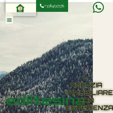
+3384517376
L'
AGENZIA
IMMOBILIAR
ediltesina
CON
ESPERIENZ