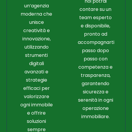
noi potrai
un’agenzia
contare su un
moderna che
team esperto
unisce
e disponibile,
creatività e
pronto ad
innovazione,
accompagnarti
utilizzando
passo dopo
strumenti
passo con
digitali
competenza e
avanzati e
trasparenza,
strategie
garantendo
efficaci per
sicurezza e
valorizzare
serenità in ogni
ogni immobile
operazione
e offrire
immobiliare.
soluzioni
sempre