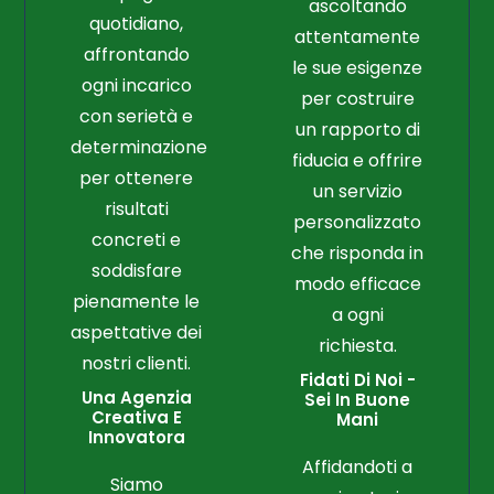
ascoltando
quotidiano,
attentamente
affrontando
le sue esigenze
ogni incarico
per costruire
con serietà e
un rapporto di
determinazione
fiducia e offrire
per ottenere
un servizio
risultati
personalizzato
concreti e
che risponda in
soddisfare
modo efficace
pienamente le
a ogni
aspettative dei
richiesta.
nostri clienti.
Fidati Di Noi -
Una Agenzia
Sei In Buone
Creativa E
Mani
Innovatora
Affidandoti a
Siamo