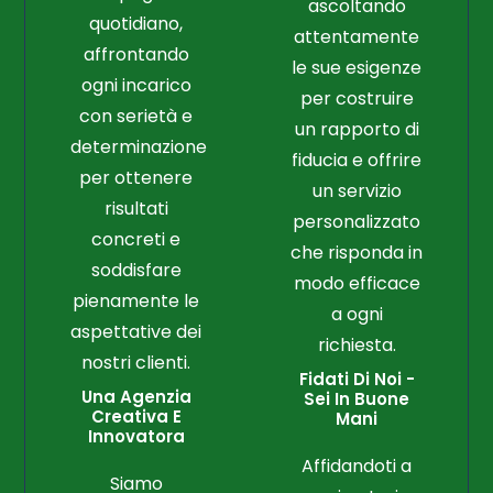
ascoltando
quotidiano,
attentamente
affrontando
le sue esigenze
ogni incarico
per costruire
con serietà e
un rapporto di
determinazione
fiducia e offrire
per ottenere
un servizio
risultati
personalizzato
concreti e
che risponda in
soddisfare
modo efficace
pienamente le
a ogni
aspettative dei
richiesta.
nostri clienti.
Fidati Di Noi -
Una Agenzia
Sei In Buone
Creativa E
Mani
Innovatora
Affidandoti a
Siamo