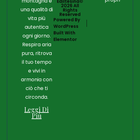
montagna e
Ediltesina©
2026 All
una qualità di
Rights
Reserved
vita più
Powered By
WordPress
autentica
Built With
ogni giorno.
Elementor
Respira aria
pura, ritrova
il tuo tempo
e vivi in
armonia con
ciò che ti
circonda.
Leggi Di
Più