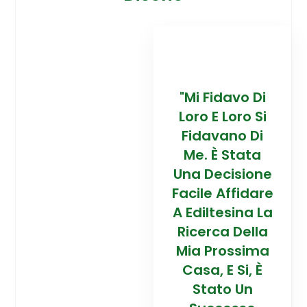
davo Di
“Trovare La
"Mi Fidavo Di
“
 Loro Si
Mia Prossima
Loro E Loro Si
Mi
ano Di
Casa In
Fidavano Di
 Stata
Montagna Ad
Me. È Stata
Mo
cisione
Alta Quota È
Una Decisione
Al
Affidare
Stata Una
Facile Affidare
S
esina La
Esperienza
A Ediltesina La
E
a Della
Straordinaria
Ricerca Della
St
rossima
Grazie Al
Mia Prossima
E Si, È
Team Di
Casa, E Si, È
to Un
Talento Dell'
Stato Un
Ta