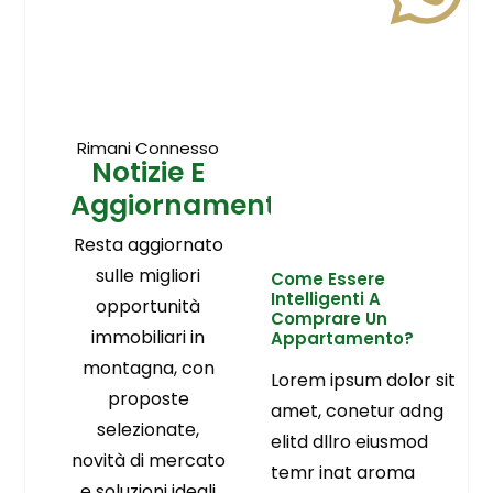
Rimani Connesso
Notizie E
Aggiornamenti
Resta aggiornato
sulle migliori
Come Essere
Intelligenti A
opportunità
Comprare Un
immobiliari in
Appartamento?
montagna, con
Lorem ipsum dolor sit
proposte
amet, conetur adng
selezionate,
elitd dllro eiusmod
novità di mercato
temr inat aroma
e soluzioni ideali