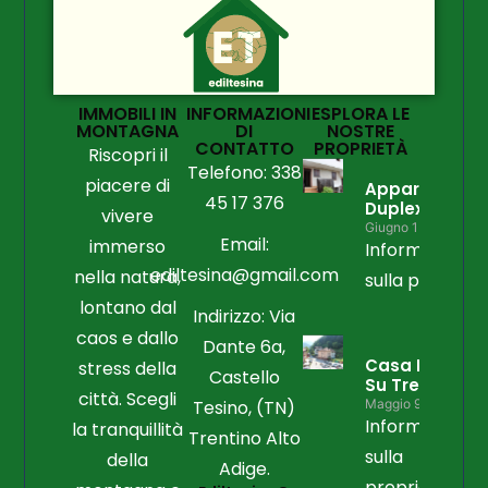
IMMOBILI IN
INFORMAZIONI
ESPLORA LE
MONTAGNA
DI
NOSTRE
CONTATTO
PROPRIETÀ
Riscopri il
Telefono: 338
piacere di
Appartament
45 17 376
Duplex
vivere
Giugno 15, 2026
Email:
immerso
Informazioni
ediltesina@gmail.com
nella natura,
sulla propriet
lontano dal
Indirizzo: Via
caos e dallo
Dante 6a,
Casa Libera
stress della
Castello
Su Tre Lati
città. Scegli
Tesino, (TN)
Maggio 9, 2026
Informazioni
la tranquillità
Trentino Alto
sulla
della
Adige.
proprietà