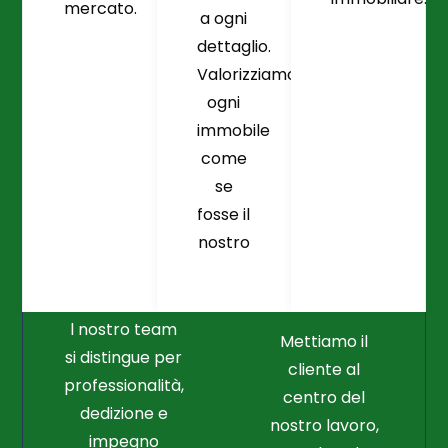
mercato.
a ogni
dettaglio.
Valorizziamo
ogni
immobile
come
se
fosse il
Crediamo
Nella
nostro
Connessione
Professionalità
Con Il Cliente Il
E Nel Lavoro
Nostro Punto
Duro
Di Partenza
l nostro team
Mettiamo il
si distingue per
cliente al
professionalità,
centro del
dedizione e
nostro lavoro,
impegno