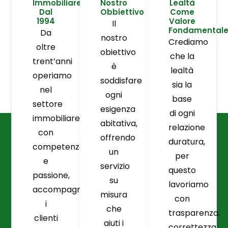
Immobiliare
Nostro
Lealtà
Dal
Obbiettivo
Come
1994
Valore
Il
Fondamental
Da
nostro
Crediamo
oltre
obiettivo
che la
trent’anni
è
lealtà
operiamo
soddisfare
sia la
nel
ogni
base
settore
esigenza
di ogni
immobiliare
abitativa,
relazione
con
offrendo
duratura,
competenza
un
per
e
servizio
questo
passione,
su
lavoriamo
accompagnando
misura
con
i
che
trasparenza,
clienti
aiuti i
correttezza