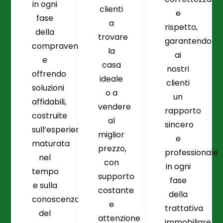
in ogni
clienti
e
fase
a
rispetto,
della
trovare
garantendo
compravendita
la
ai
e
casa
nostri
offrendo
ideale
clienti
soluzioni
o a
un
affidabili,
vendere
rapporto
costruite
al
sincero
sull’esperienza
miglior
e
maturata
prezzo,
professionale
nel
con
in ogni
tempo
supporto
fase
e sulla
costante
della
conoscenza
e
trattativa
del
attenzione
immobiliare.