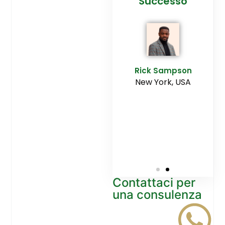
cesso
Agenzia
Successo
Ediltesina”
E
Sampson
Rick Sampson
rk, USA
New York, USA
Mikayla
Macgregor
Monaco
Contattaci per
una consulenza