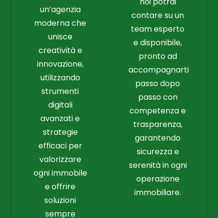
noi potrai
un’agenzia
contare su un
moderna che
team esperto
unisce
e disponibile,
creatività e
pronto ad
innovazione,
accompagnarti
utilizzando
passo dopo
strumenti
passo con
digitali
competenza e
avanzati e
trasparenza,
strategie
garantendo
efficaci per
sicurezza e
valorizzare
serenità in ogni
ogni immobile
operazione
e offrire
immobiliare.
soluzioni
sempre