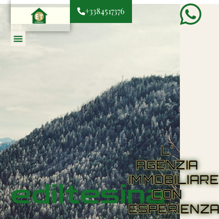
+3384517376
L'
AGENZIA
IMMOBILIAR
ediltesina
CON
ESPERIENZ