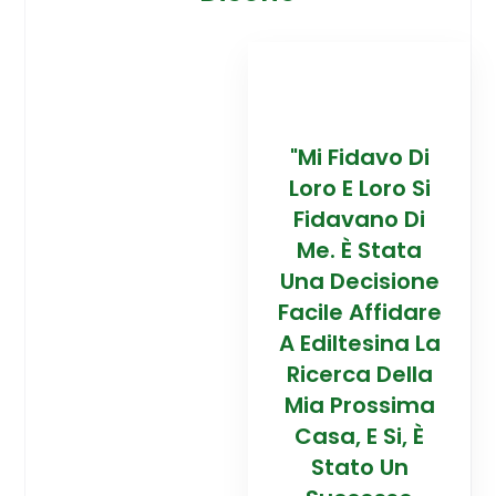
davo Di
“Trovare La
"Mi Fidavo Di
“
 Loro Si
Mia Prossima
Loro E Loro Si
Mi
ano Di
Casa In
Fidavano Di
 Stata
Montagna Ad
Me. È Stata
Mo
cisione
Alta Quota È
Una Decisione
Al
Affidare
Stata Una
Facile Affidare
S
esina La
Esperienza
A Ediltesina La
E
a Della
Straordinaria
Ricerca Della
St
rossima
Grazie Al
Mia Prossima
E Si, È
Team Di
Casa, E Si, È
to Un
Talento Dell'
Stato Un
Ta