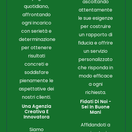
ascoltando
quotidiano,
attentamente
affrontando
le sue esigenze
ogni incarico
per costruire
con serietà e
un rapporto di
determinazione
fiducia e offrire
per ottenere
un servizio
risultati
personalizzato
concreti e
che risponda in
soddisfare
modo efficace
pienamente le
a ogni
aspettative dei
richiesta.
nostri clienti.
Fidati Di Noi -
Una Agenzia
Sei In Buone
Creativa E
Mani
Innovatora
Affidandoti a
Siamo