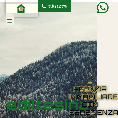
+3384517376
L'
AGENZIA
IMMOBILIAR
ediltesina
CON
ESPERIENZ