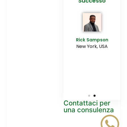
cesso
Agenzia
Successo
Ediltesina”
E
Sampson
Rick Sampson
rk, USA
New York, USA
Mikayla
Macgregor
Monaco
Contattaci per
una consulenza