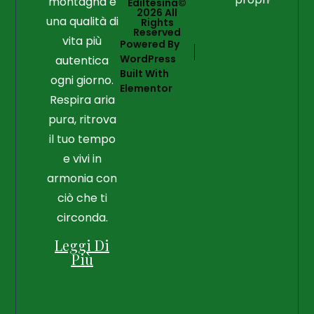
montagna e
Ediltesina©
2026 All
una qualità di
Rights
Reserved
vita più
Powered By
WordPress
autentica
Built With
ogni giorno.
Elementor
Respira aria
pura, ritrova
il tuo tempo
e vivi in
armonia con
ciò che ti
circonda.
Leggi Di
Più