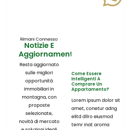
Rimani Connesso
Notizie E
Aggiornamenti
Resta aggiornato
sulle migliori
Come Essere
Intelligenti A
opportunità
Comprare Un
immobiliari in
Appartamento?
montagna, con
Lorem ipsum dolor sit
proposte
amet, conetur adng
selezionate,
elitd dllro eiusmod
novità di mercato
temr inat aroma
e soluzioni ideali