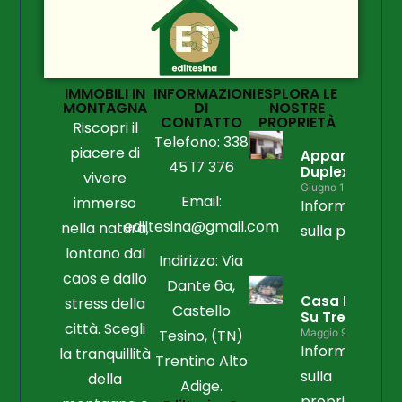
IMMOBILI IN
INFORMAZIONI
ESPLORA LE
MONTAGNA
DI
NOSTRE
CONTATTO
PROPRIETÀ
Riscopri il
Telefono: 338
piacere di
Appartament
45 17 376
Duplex
vivere
Giugno 15, 2026
Email:
immerso
Informazioni
ediltesina@gmail.com
nella natura,
sulla propriet
lontano dal
Indirizzo: Via
caos e dallo
Dante 6a,
Casa Libera
stress della
Castello
Su Tre Lati
città. Scegli
Tesino, (TN)
Maggio 9, 2026
Informazioni
la tranquillità
Trentino Alto
sulla
della
Adige.
proprietà