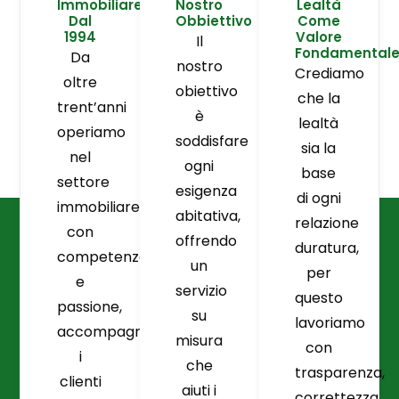
Immobiliare
Nostro
Lealtà
Dal
Obbiettivo
Come
1994
Valore
Il
Fondamental
Da
nostro
Crediamo
oltre
obiettivo
che la
trent’anni
è
lealtà
operiamo
soddisfare
sia la
nel
ogni
base
settore
esigenza
di ogni
immobiliare
abitativa,
relazione
con
offrendo
duratura,
competenza
un
per
e
servizio
questo
passione,
su
lavoriamo
accompagnando
misura
con
i
che
trasparenza,
clienti
aiuti i
correttezza