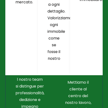
mercato.
a ogni
dettaglio.
Valorizziamo
ogni
immobile
come
se
fosse il
Crediamo
Nella
nostro
Connessione
Professionalità
Con Il Cliente Il
E Nel Lavoro
Nostro Punto
Duro
Di Partenza
l nostro team
Mettiamo il
si distingue per
cliente al
professionalità,
centro del
dedizione e
nostro lavoro,
impegno