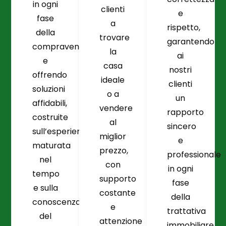
in ogni
clienti
e
fase
a
rispetto,
della
trovare
garantendo
compravendita
la
ai
e
casa
nostri
offrendo
ideale
clienti
soluzioni
o a
un
affidabili,
vendere
rapporto
costruite
al
sincero
sull’esperienza
miglior
e
maturata
prezzo,
professionale
nel
con
in ogni
tempo
supporto
fase
e sulla
costante
della
conoscenza
e
trattativa
del
attenzione
immobiliare.