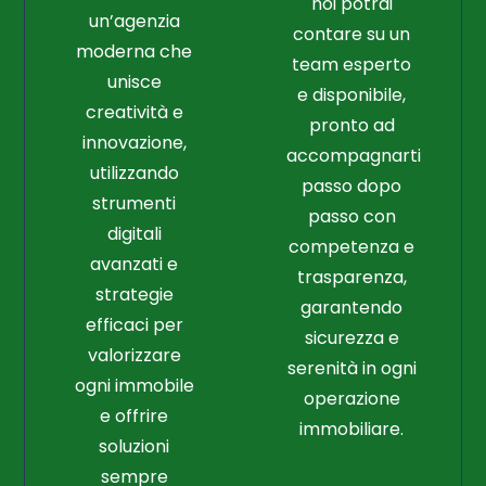
noi potrai
un’agenzia
contare su un
moderna che
team esperto
unisce
e disponibile,
creatività e
pronto ad
innovazione,
accompagnarti
utilizzando
passo dopo
strumenti
passo con
digitali
competenza e
avanzati e
trasparenza,
strategie
garantendo
efficaci per
sicurezza e
valorizzare
serenità in ogni
ogni immobile
operazione
e offrire
immobiliare.
soluzioni
sempre