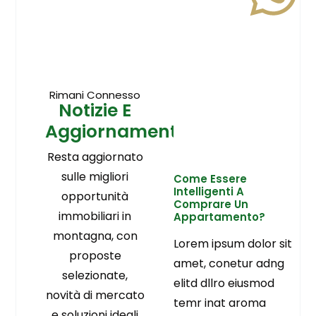
Rimani Connesso
Notizie E
Aggiornamenti
Resta aggiornato
sulle migliori
Come Essere
Intelligenti A
opportunità
Comprare Un
immobiliari in
Appartamento?
montagna, con
Lorem ipsum dolor sit
proposte
amet, conetur adng
selezionate,
elitd dllro eiusmod
novità di mercato
temr inat aroma
e soluzioni ideali