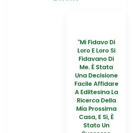
davo Di
“Trovare La
"Mi Fidavo Di
“
 Loro Si
Mia Prossima
Loro E Loro Si
Mi
ano Di
Casa In
Fidavano Di
 Stata
Montagna Ad
Me. È Stata
Mo
cisione
Alta Quota È
Una Decisione
Al
Affidare
Stata Una
Facile Affidare
S
esina La
Esperienza
A Ediltesina La
E
a Della
Straordinaria
Ricerca Della
St
rossima
Grazie Al
Mia Prossima
E Si, È
Team Di
Casa, E Si, È
to Un
Talento Dell'
Stato Un
Ta