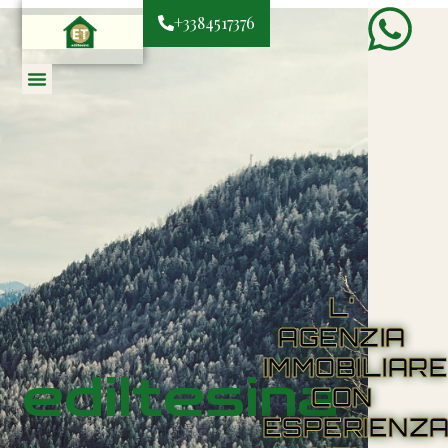
+3384517376
L'
AGENZIA
IMMOBILIAR
ediltesina
CON
ESPERIENZ