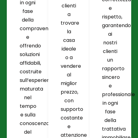
in ogni
clienti
e
fase
a
rispetto,
della
trovare
garantendo
compravendita
la
ai
e
casa
nostri
offrendo
ideale
clienti
soluzioni
o a
un
affidabili,
vendere
rapporto
costruite
al
sincero
sull’esperienza
miglior
e
maturata
prezzo,
professionale
nel
con
in ogni
tempo
supporto
fase
e sulla
costante
della
conoscenza
e
trattativa
del
attenzione
immobiliare.