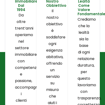
Immobiliare
Nostro
Lealtà
Dal
Obbiettivo
Come
1994
Valore
Il
Fondamental
Da
nostro
Crediamo
oltre
obiettivo
che la
trent’anni
è
lealtà
operiamo
soddisfare
sia la
nel
ogni
base
settore
esigenza
di ogni
immobiliare
abitativa,
relazione
con
offrendo
duratura,
competenza
un
per
e
servizio
questo
passione,
su
lavoriamo
accompagnando
misura
con
i
che
trasparenza,
clienti
aiuti i
correttezza