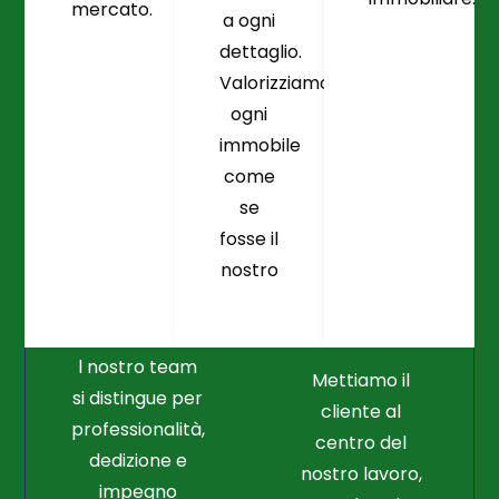
mercato.
a ogni
dettaglio.
Valorizziamo
ogni
immobile
come
se
fosse il
Crediamo
Nella
nostro
Connessione
Professionalità
Con Il Cliente Il
E Nel Lavoro
Nostro Punto
Duro
Di Partenza
l nostro team
Mettiamo il
si distingue per
cliente al
professionalità,
centro del
dedizione e
nostro lavoro,
impegno