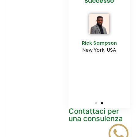
cesso
Agenzia
Successo
Ediltesina”
E
Sampson
Rick Sampson
rk, USA
New York, USA
Mikayla
Macgregor
Monaco
Contattaci per
una consulenza