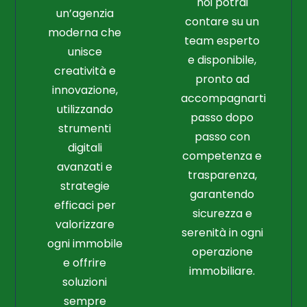
noi potrai
un’agenzia
contare su un
moderna che
team esperto
unisce
e disponibile,
creatività e
pronto ad
innovazione,
accompagnarti
utilizzando
passo dopo
strumenti
passo con
digitali
competenza e
avanzati e
trasparenza,
strategie
garantendo
efficaci per
sicurezza e
valorizzare
serenità in ogni
ogni immobile
operazione
e offrire
immobiliare.
soluzioni
sempre