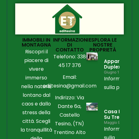
IMMOBILI IN
INFORMAZIONI
ESPLORA LE
MONTAGNA
DI
NOSTRE
CONTATTO
PROPRIETÀ
Riscopri il
Telefono: 338
piacere di
Appartament
45 17 376
Duplex
vivere
Giugno 15, 2026
Email:
immerso
Informazioni
ediltesina@gmail.com
nella natura,
sulla propriet
lontano dal
Indirizzo: Via
caos e dallo
Dante 6a,
Casa Libera
stress della
Castello
Su Tre Lati
città. Scegli
Tesino, (TN)
Maggio 9, 2026
Informazioni
la tranquillità
Trentino Alto
sulla
della