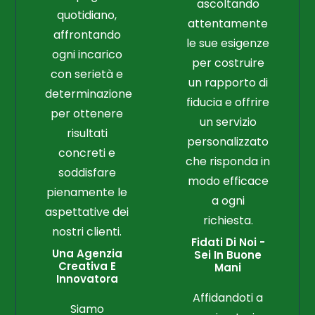
ascoltando
quotidiano,
attentamente
affrontando
le sue esigenze
ogni incarico
per costruire
con serietà e
un rapporto di
determinazione
fiducia e offrire
per ottenere
un servizio
risultati
personalizzato
concreti e
che risponda in
soddisfare
modo efficace
pienamente le
a ogni
aspettative dei
richiesta.
nostri clienti.
Fidati Di Noi -
Una Agenzia
Sei In Buone
Creativa E
Mani
Innovatora
Affidandoti a
Siamo