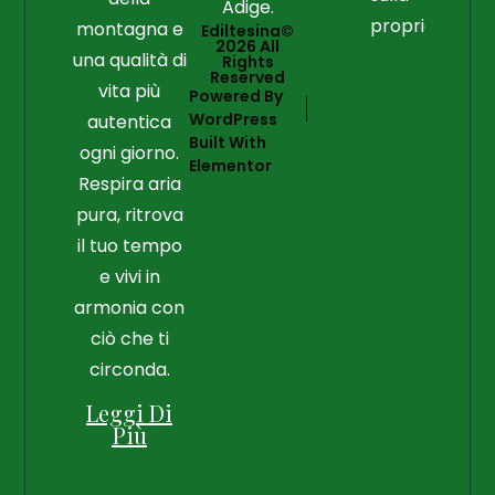
Adige.
proprietà
montagna e
Ediltesina©
2026 All
una qualità di
Rights
Reserved
vita più
Powered By
WordPress
autentica
Built With
ogni giorno.
Elementor
Respira aria
pura, ritrova
il tuo tempo
e vivi in
armonia con
ciò che ti
circonda.
Leggi Di
Più