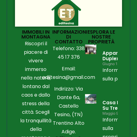
IMMOBILI IN
INFORMAZIONI
ESPLORA LE
MONTAGNA
DI
NOSTRE
CONTATTO
PROPRIETÀ
Riscopri il
Telefono: 338
piacere di
Appartament
45 17 376
Duplex
vivere
Giugno 15, 2026
Email:
immerso
Informazioni
ediltesina@gmail.com
nella natura,
sulla propriet
lontano dal
Indirizzo: Via
caos e dallo
Dante 6a,
Casa Libera
stress della
Castello
Su Tre Lati
città. Scegli
Tesino, (TN)
Maggio 9, 2026
Informazioni
la tranquillità
Trentino Alto
sulla
della
Adige.
proprietà