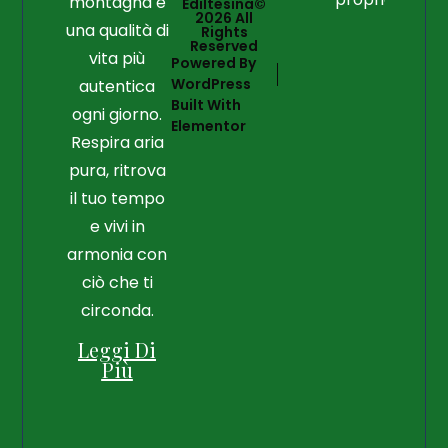
montagna e
Ediltesina©
2026 All
una qualità di
Rights
Reserved
vita più
Powered By
WordPress
autentica
Built With
ogni giorno.
Elementor
Respira aria
pura, ritrova
il tuo tempo
e vivi in
armonia con
ciò che ti
circonda.
Leggi Di
Più