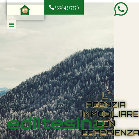
+3384517376
L'
AGENZIA
IMMOBILIAR
ediltesina
CON
ESPERIENZ