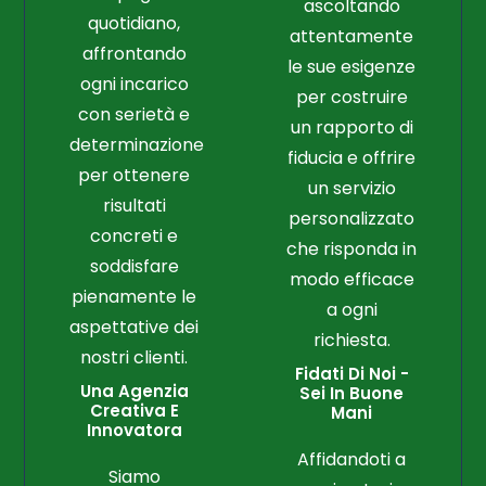
ascoltando
quotidiano,
attentamente
affrontando
le sue esigenze
ogni incarico
per costruire
con serietà e
un rapporto di
determinazione
fiducia e offrire
per ottenere
un servizio
risultati
personalizzato
concreti e
che risponda in
soddisfare
modo efficace
pienamente le
a ogni
aspettative dei
richiesta.
nostri clienti.
Fidati Di Noi -
Una Agenzia
Sei In Buone
Creativa E
Mani
Innovatora
Affidandoti a
Siamo