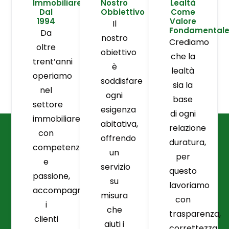
Immobiliare
Nostro
Lealtà
Dal
Obbiettivo
Come
1994
Valore
Il
Fondamental
Da
nostro
Crediamo
oltre
obiettivo
che la
trent’anni
è
lealtà
operiamo
soddisfare
sia la
nel
ogni
base
settore
esigenza
di ogni
immobiliare
abitativa,
relazione
con
offrendo
duratura,
competenza
un
per
e
servizio
questo
passione,
su
lavoriamo
accompagnando
misura
con
i
che
trasparenza,
clienti
aiuti i
correttezza