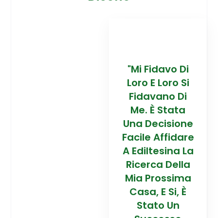
davo Di
“Trovare La
"Mi Fidavo Di
“
 Loro Si
Mia Prossima
Loro E Loro Si
Mi
ano Di
Casa In
Fidavano Di
 Stata
Montagna Ad
Me. È Stata
Mo
cisione
Alta Quota È
Una Decisione
Al
Affidare
Stata Una
Facile Affidare
S
esina La
Esperienza
A Ediltesina La
E
a Della
Straordinaria
Ricerca Della
St
rossima
Grazie Al
Mia Prossima
E Si, È
Team Di
Casa, E Si, È
to Un
Talento Dell'
Stato Un
Ta