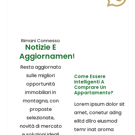
Rimani Connesso
Notizie E
Aggiornamenti
Resta aggiornato
sulle migliori
Come Essere
Intelligenti A
opportunità
Comprare Un
immobiliari in
Appartamento?
montagna, con
Lorem ipsum dolor sit
proposte
amet, conetur adng
selezionate,
elitd dllro eiusmod
novità di mercato
temr inat aroma
e soluzioni ideali