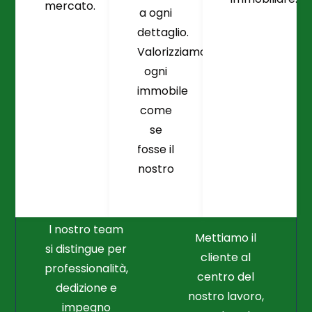
mercato.
a ogni
dettaglio.
Valorizziamo
ogni
immobile
come
se
fosse il
Crediamo
Nella
nostro
Connessione
Professionalità
Con Il Cliente Il
E Nel Lavoro
Nostro Punto
Duro
Di Partenza
l nostro team
Mettiamo il
si distingue per
cliente al
professionalità,
centro del
dedizione e
nostro lavoro,
impegno