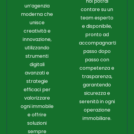
noi potrai
un’agenzia
contare su un
moderna che
team esperto
unisce
e disponibile,
creatività e
pronto ad
innovazione,
accompagnarti
utilizzando
passo dopo
strumenti
passo con
digitali
competenza e
avanzati e
trasparenza,
strategie
garantendo
efficaci per
sicurezza e
valorizzare
serenità in ogni
ogni immobile
operazione
e offrire
immobiliare.
soluzioni
sempre