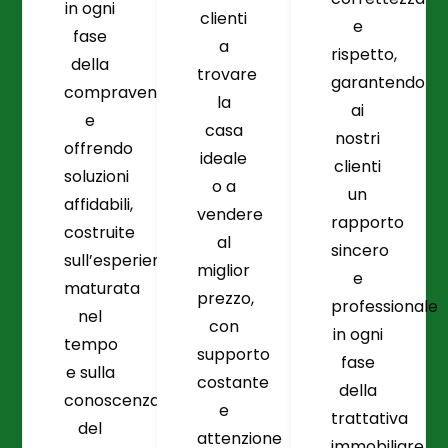
in ogni
clienti
e
fase
a
rispetto,
della
trovare
garantendo
compravendita
la
ai
e
casa
nostri
offrendo
ideale
clienti
soluzioni
o a
un
affidabili,
vendere
rapporto
costruite
al
sincero
sull’esperienza
miglior
e
maturata
prezzo,
professionale
nel
con
in ogni
tempo
supporto
fase
e sulla
costante
della
conoscenza
e
trattativa
del
attenzione
immobiliare.