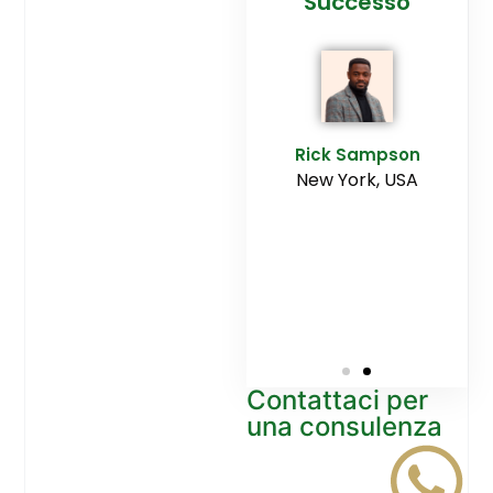
cesso
Agenzia
Successo
Ediltesina”
E
Sampson
Rick Sampson
rk, USA
New York, USA
Mikayla
Macgregor
Monaco
Contattaci per
una consulenza