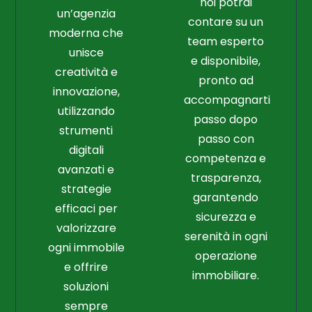
noi potrai
un’agenzia
contare su un
moderna che
team esperto
unisce
e disponibile,
creatività e
pronto ad
innovazione,
accompagnarti
utilizzando
passo dopo
strumenti
passo con
digitali
competenza e
avanzati e
trasparenza,
strategie
garantendo
efficaci per
sicurezza e
valorizzare
serenità in ogni
ogni immobile
operazione
e offrire
immobiliare.
soluzioni
sempre