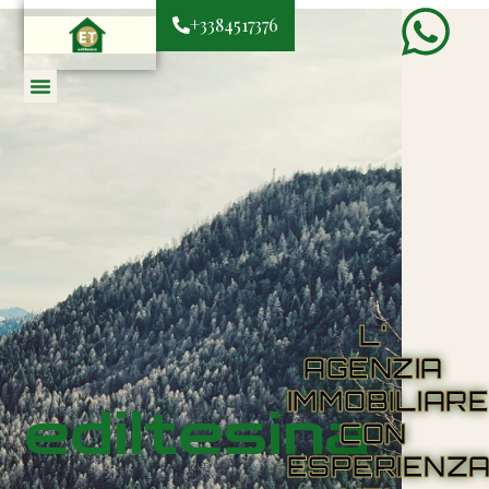
+3384517376
L'
AGENZIA
IMMOBILIAR
ediltesina
CON
ESPERIENZ