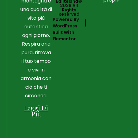
montagna e
Ediltesina©
2026 All
una qualità di
Rights
Reserved
vita più
Powered By
WordPress
autentica
Built With
ogni giorno.
Elementor
Respira aria
pura, ritrova
il tuo tempo
e vivi in
armonia con
ciò che ti
circonda.
Leggi Di
Più