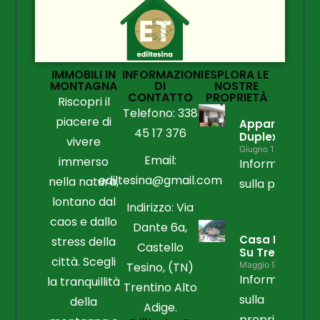
IMMOBILI IN
INFORMAZIONI
ESPLORA LE
MONTAGNA
DI
NOSTRE
CONTATTO
PROPRIETÀ
Riscopri il
Telefono: 338
piacere di
Appartament
45 17 376
Duplex
vivere
Giugno 15, 2026
Email:
immerso
Informazioni
ediltesina@gmail.com
nella natura,
sulla propriet
lontano dal
Indirizzo: Via
caos e dallo
Dante 6a,
Casa Libera
stress della
Castello
Su Tre Lati
città. Scegli
Tesino, (TN)
Maggio 9, 2026
Informazioni
la tranquillità
Trentino Alto
sulla
della
Adige.
proprietà