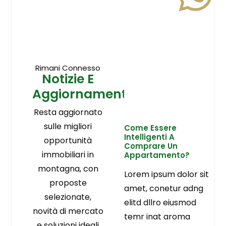
Rimani Connesso
Notizie E
Aggiornamenti
Resta aggiornato
sulle migliori
Come Essere
Intelligenti A
opportunità
Comprare Un
immobiliari in
Appartamento?
montagna, con
Lorem ipsum dolor sit
proposte
amet, conetur adng
selezionate,
elitd dllro eiusmod
novità di mercato
temr inat aroma
e soluzioni ideali