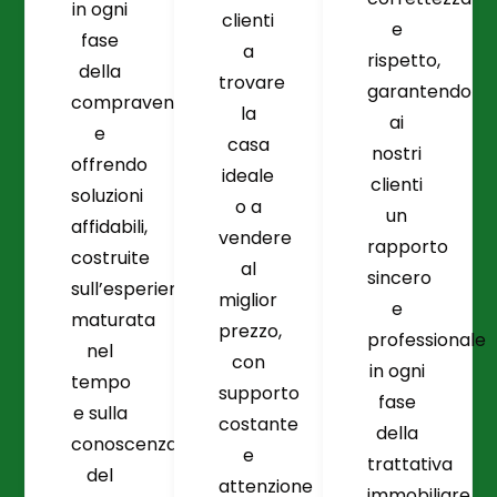
in ogni
clienti
e
fase
a
rispetto,
della
trovare
garantendo
compravendita
la
ai
e
casa
nostri
offrendo
ideale
clienti
soluzioni
o a
un
affidabili,
vendere
rapporto
costruite
al
sincero
sull’esperienza
miglior
e
maturata
prezzo,
professionale
nel
con
in ogni
tempo
supporto
fase
e sulla
costante
della
conoscenza
e
trattativa
del
attenzione
immobiliare.