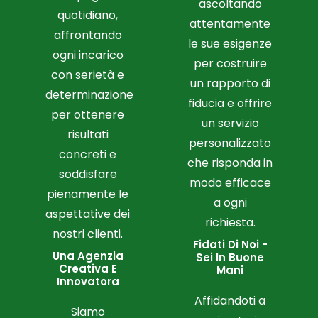
ascoltando
quotidiano,
attentamente
affrontando
le sue esigenze
ogni incarico
per costruire
con serietà e
un rapporto di
determinazione
fiducia e offrire
per ottenere
un servizio
risultati
personalizzato
concreti e
che risponda in
soddisfare
modo efficace
pienamente le
a ogni
aspettative dei
richiesta.
nostri clienti.
Fidati Di Noi -
Una Agenzia
Sei In Buone
Creativa E
Mani
Innovatora
Affidandoti a
Siamo