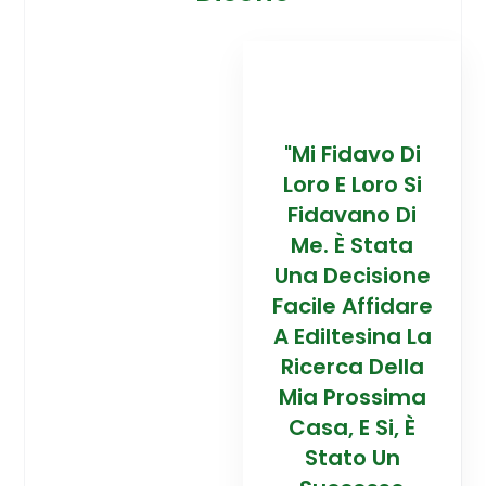
davo Di
“Trovare La
"Mi Fidavo Di
“
 Loro Si
Mia Prossima
Loro E Loro Si
Mi
ano Di
Casa In
Fidavano Di
 Stata
Montagna Ad
Me. È Stata
Mo
cisione
Alta Quota È
Una Decisione
Al
Affidare
Stata Una
Facile Affidare
S
esina La
Esperienza
A Ediltesina La
E
a Della
Straordinaria
Ricerca Della
St
rossima
Grazie Al
Mia Prossima
E Si, È
Team Di
Casa, E Si, È
to Un
Talento Dell'
Stato Un
Ta