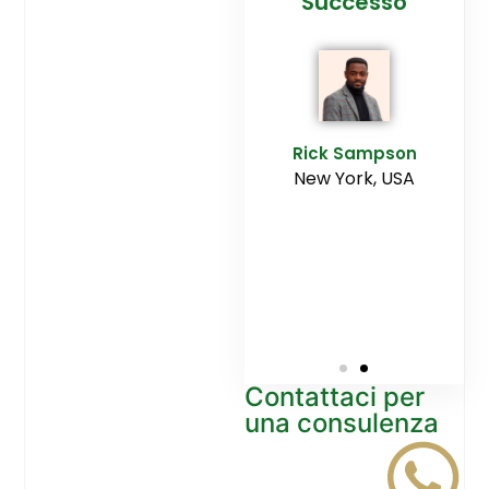
cesso
Agenzia
Successo
Ediltesina”
E
Sampson
Rick Sampson
rk, USA
New York, USA
Mikayla
Macgregor
Monaco
Contattaci per
una consulenza