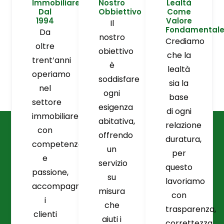
Immobiliare
Nostro
Lealtà
Dal
Obbiettivo
Come
1994
Valore
Il
Fondamental
Da
nostro
Crediamo
oltre
obiettivo
che la
trent’anni
è
lealtà
operiamo
soddisfare
sia la
nel
ogni
base
settore
esigenza
di ogni
immobiliare
abitativa,
relazione
con
offrendo
duratura,
competenza
un
per
e
servizio
questo
passione,
su
lavoriamo
accompagnando
misura
con
i
che
trasparenza,
clienti
aiuti i
correttezza