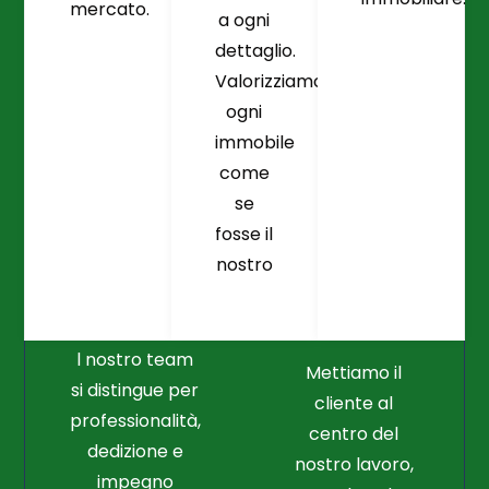
mercato.
a ogni
dettaglio.
Valorizziamo
ogni
immobile
come
se
fosse il
Crediamo
Nella
nostro
Connessione
Professionalità
Con Il Cliente Il
E Nel Lavoro
Nostro Punto
Duro
Di Partenza
l nostro team
Mettiamo il
si distingue per
cliente al
professionalità,
centro del
dedizione e
nostro lavoro,
impegno