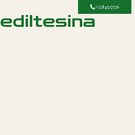
+3384517376
ediltesina