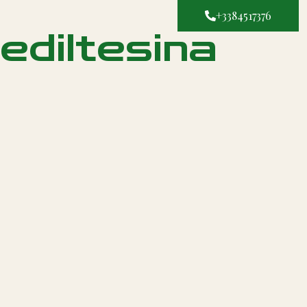
+3384517376
ediltesina