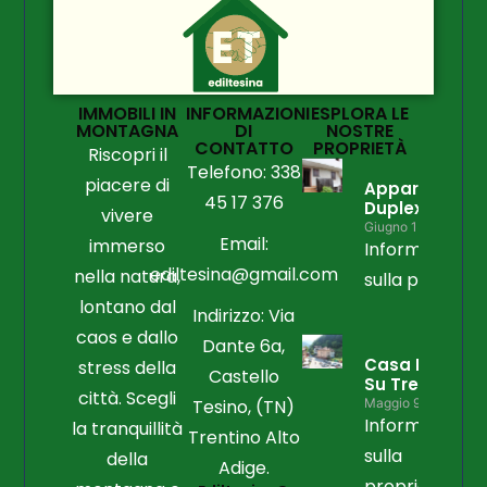
IMMOBILI IN
INFORMAZIONI
ESPLORA LE
MONTAGNA
DI
NOSTRE
CONTATTO
PROPRIETÀ
Riscopri il
Telefono: 338
piacere di
Appartament
45 17 376
Duplex
vivere
Giugno 15, 2026
Email:
immerso
Informazioni
ediltesina@gmail.com
nella natura,
sulla propriet
lontano dal
Indirizzo: Via
caos e dallo
Dante 6a,
Casa Libera
stress della
Castello
Su Tre Lati
città. Scegli
Tesino, (TN)
Maggio 9, 2026
Informazioni
la tranquillità
Trentino Alto
sulla
della
Adige.
proprietà