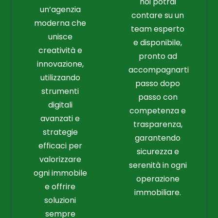
noi potrai
un’agenzia
contare su un
moderna che
team esperto
unisce
e disponibile,
creatività e
pronto ad
innovazione,
accompagnarti
utilizzando
passo dopo
strumenti
passo con
digitali
competenza e
avanzati e
trasparenza,
strategie
garantendo
efficaci per
sicurezza e
valorizzare
serenità in ogni
ogni immobile
operazione
e offrire
immobiliare.
soluzioni
sempre