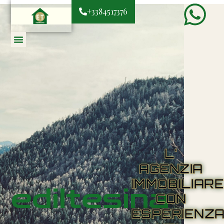
+3384517376
L'
AGENZIA
IMMOBILIAR
ediltesina
CON
ESPERIENZ