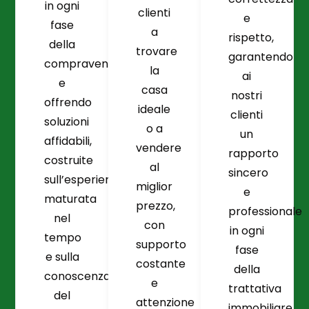
in ogni
clienti
e
fase
a
rispetto,
della
trovare
garantendo
compravendita
la
ai
e
casa
nostri
offrendo
ideale
clienti
soluzioni
o a
un
affidabili,
vendere
rapporto
costruite
al
sincero
sull’esperienza
miglior
e
maturata
prezzo,
professionale
nel
con
in ogni
tempo
supporto
fase
e sulla
costante
della
conoscenza
e
trattativa
del
attenzione
immobiliare.