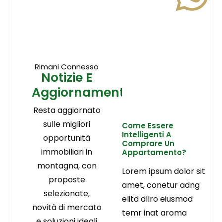
Rimani Connesso
Notizie E
Aggiornamenti
Resta aggiornato
sulle migliori
Come Essere
Intelligenti A
opportunità
Comprare Un
immobiliari in
Appartamento?
montagna, con
Lorem ipsum dolor sit
proposte
amet, conetur adng
selezionate,
elitd dllro eiusmod
novità di mercato
temr inat aroma
e soluzioni ideali