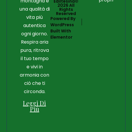
montagna e
Ediltesina©
2026 All
una qualità di
Rights
Reserved
vita più
Powered By
WordPress
autentica
Built With
ogni giorno.
Elementor
Respira aria
pura, ritrova
il tuo tempo
e vivi in
armonia con
ciò che ti
circonda.
Leggi Di
Più