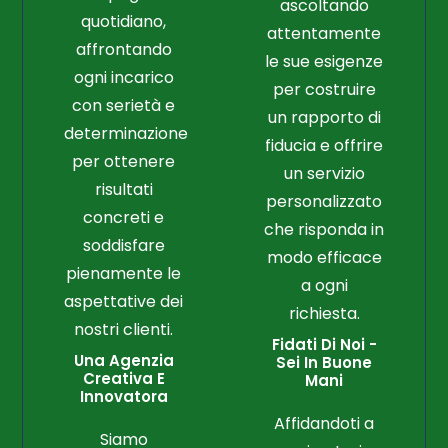
ascoltando
quotidiano,
attentamente
affrontando
le sue esigenze
ogni incarico
per costruire
con serietà e
un rapporto di
determinazione
fiducia e offrire
per ottenere
un servizio
risultati
personalizzato
concreti e
che risponda in
soddisfare
modo efficace
pienamente le
a ogni
aspettative dei
richiesta.
nostri clienti.
Fidati Di Noi -
Una Agenzia
Sei In Buone
Creativa E
Mani
Innovatora
Affidandoti a
Siamo