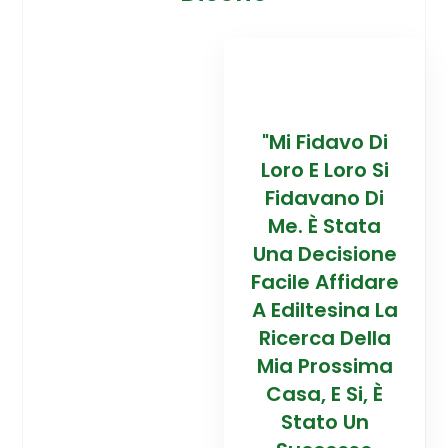
davo Di
“Trovare La
"Mi Fidavo Di
“
 Loro Si
Mia Prossima
Loro E Loro Si
Mi
ano Di
Casa In
Fidavano Di
 Stata
Montagna Ad
Me. È Stata
Mo
cisione
Alta Quota È
Una Decisione
Al
Affidare
Stata Una
Facile Affidare
S
esina La
Esperienza
A Ediltesina La
E
a Della
Straordinaria
Ricerca Della
St
rossima
Grazie Al
Mia Prossima
E Si, È
Team Di
Casa, E Si, È
to Un
Talento Dell'
Stato Un
Ta