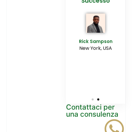
cesso
Agenzia
Successo
Ediltesina”
E
Sampson
Rick Sampson
rk, USA
New York, USA
Mikayla
Macgregor
Monaco
Contattaci per
una consulenza