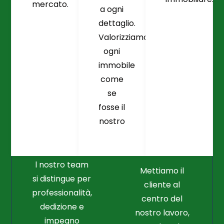
mercato.
a ogni
dettaglio.
Valorizziamo
ogni
immobile
come
se
fosse il
Crediamo
Nella
nostro
Connessione
Professionalità
Con Il Cliente Il
E Nel Lavoro
Nostro Punto
Duro
Di Partenza
l nostro team
Mettiamo il
si distingue per
cliente al
professionalità,
centro del
dedizione e
nostro lavoro,
impegno