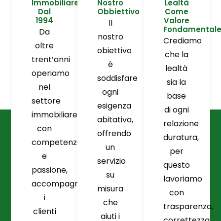
Immobiliare
Nostro
Lealtà
Dal
Obbiettivo
Come
1994
Valore
Il
Fondamental
Da
nostro
Crediamo
oltre
obiettivo
che la
trent’anni
è
lealtà
operiamo
soddisfare
sia la
nel
ogni
base
settore
esigenza
di ogni
immobiliare
abitativa,
relazione
con
offrendo
duratura,
competenza
un
per
e
servizio
questo
passione,
su
lavoriamo
accompagnando
misura
con
i
che
trasparenza,
clienti
aiuti i
correttezza