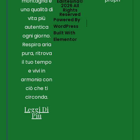
montagna e
Ediltesina©
2026 All
una qualità di
Rights
Reserved
vita più
Powered By
WordPress
autentica
Built With
ogni giorno.
Elementor
Respira aria
pura, ritrova
il tuo tempo
e vivi in
armonia con
ciò che ti
circonda.
Leggi Di
Più