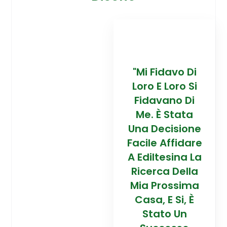
davo Di
“Trovare La
"Mi Fidavo Di
“
 Loro Si
Mia Prossima
Loro E Loro Si
Mi
ano Di
Casa In
Fidavano Di
 Stata
Montagna Ad
Me. È Stata
Mo
cisione
Alta Quota È
Una Decisione
Al
Affidare
Stata Una
Facile Affidare
S
esina La
Esperienza
A Ediltesina La
E
a Della
Straordinaria
Ricerca Della
St
rossima
Grazie Al
Mia Prossima
E Si, È
Team Di
Casa, E Si, È
to Un
Talento Dell'
Stato Un
Ta