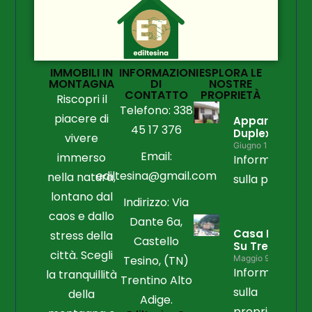
IMMOBILI IN
INFORMAZIONI
ESPLORA LE
MONTAGNA
DI
NOSTRE
CONTATTO
PROPRIETÀ
Riscopri il
Telefono: 338
piacere di
Appartament
45 17 376
Duplex
vivere
Giugno 15, 2026
Email:
immerso
Informazioni
ediltesina@gmail.com
nella natura,
sulla propriet
lontano dal
Indirizzo: Via
caos e dallo
Dante 6a,
Casa Libera
stress della
Castello
Su Tre Lati
città. Scegli
Tesino, (TN)
Maggio 9, 2026
Informazioni
la tranquillità
Trentino Alto
sulla
della
Adige.
proprietà