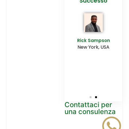
cesso
Agenzia
Successo
Ediltesina”
E
Sampson
Rick Sampson
rk, USA
New York, USA
Mikayla
Macgregor
Monaco
Contattaci per
una consulenza