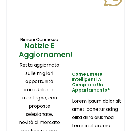
Rimani Connesso
Notizie E
Aggiornamenti
Resta aggiornato
sulle migliori
Come Essere
Intelligenti A
opportunità
Comprare Un
immobiliari in
Appartamento?
montagna, con
Lorem ipsum dolor sit
proposte
amet, conetur adng
selezionate,
elitd dllro eiusmod
novità di mercato
temr inat aroma
e soluzioni ideali