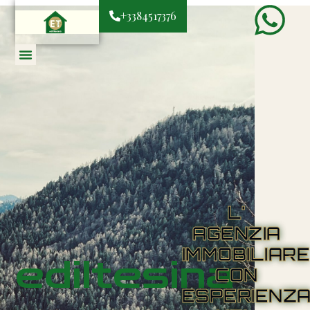
+3384517376
L'
AGENZIA
IMMOBILIAR
ediltesina
CON
ESPERIENZ