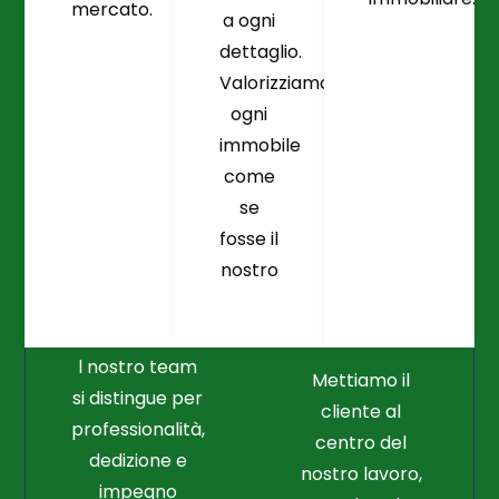
mercato.
a ogni
dettaglio.
Valorizziamo
ogni
immobile
come
se
fosse il
Crediamo
Nella
nostro
Connessione
Professionalità
Con Il Cliente Il
E Nel Lavoro
Nostro Punto
Duro
Di Partenza
l nostro team
Mettiamo il
si distingue per
cliente al
professionalità,
centro del
dedizione e
nostro lavoro,
impegno