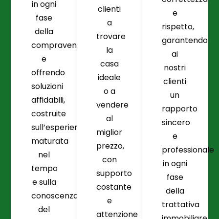
in ogni
clienti
e
fase
a
rispetto,
della
trovare
garantendo
compravendita
la
ai
e
casa
nostri
offrendo
ideale
clienti
soluzioni
o a
un
affidabili,
vendere
rapporto
costruite
al
sincero
sull’esperienza
miglior
e
maturata
prezzo,
professionale
nel
con
in ogni
tempo
supporto
fase
e sulla
costante
della
conoscenza
e
trattativa
del
attenzione
immobiliare.