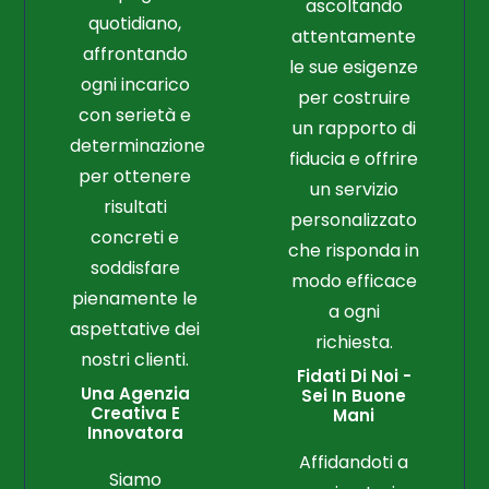
ascoltando
quotidiano,
attentamente
affrontando
le sue esigenze
ogni incarico
per costruire
con serietà e
un rapporto di
determinazione
fiducia e offrire
per ottenere
un servizio
risultati
personalizzato
concreti e
che risponda in
soddisfare
modo efficace
pienamente le
a ogni
aspettative dei
richiesta.
nostri clienti.
Fidati Di Noi -
Una Agenzia
Sei In Buone
Creativa E
Mani
Innovatora
Affidandoti a
Siamo