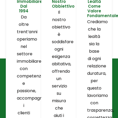
Immobiliare
Nostro
Lealtà
Dal
Obbiettivo
Come
1994
Valore
Il
Fondamental
Da
nostro
Crediamo
oltre
obiettivo
che la
trent’anni
è
lealtà
operiamo
soddisfare
sia la
nel
ogni
base
settore
esigenza
di ogni
immobiliare
abitativa,
relazione
con
offrendo
duratura,
competenza
un
per
e
servizio
questo
passione,
su
lavoriamo
accompagnando
misura
con
i
che
trasparenza,
clienti
aiuti i
correttezza