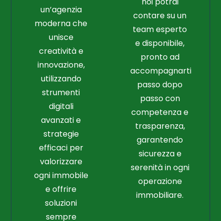
noi potrai
un’agenzia
contare su un
moderna che
team esperto
unisce
e disponibile,
creatività e
pronto ad
innovazione,
accompagnarti
utilizzando
passo dopo
strumenti
passo con
digitali
competenza e
avanzati e
trasparenza,
strategie
garantendo
efficaci per
sicurezza e
valorizzare
serenità in ogni
ogni immobile
operazione
e offrire
immobiliare.
soluzioni
sempre