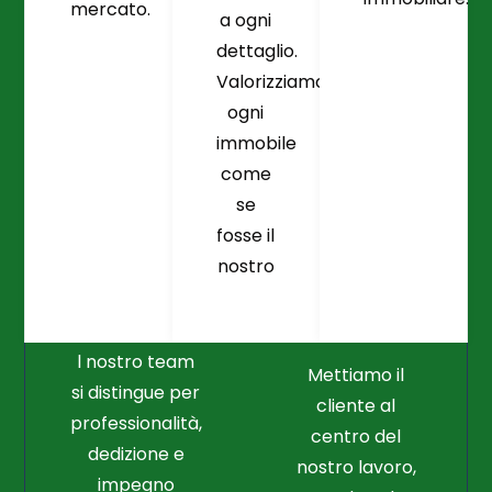
mercato.
a ogni
dettaglio.
Valorizziamo
ogni
immobile
come
se
fosse il
Crediamo
Nella
nostro
Connessione
Professionalità
Con Il Cliente Il
E Nel Lavoro
Nostro Punto
Duro
Di Partenza
l nostro team
Mettiamo il
si distingue per
cliente al
professionalità,
centro del
dedizione e
nostro lavoro,
impegno