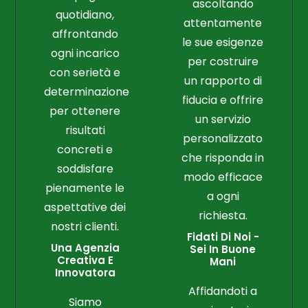
ascoltando
quotidiano,
attentamente
affrontando
le sue esigenze
ogni incarico
per costruire
con serietà e
un rapporto di
determinazione
fiducia e offrire
per ottenere
un servizio
risultati
personalizzato
concreti e
che risponda in
soddisfare
modo efficace
pienamente le
a ogni
aspettative dei
richiesta.
nostri clienti.
Fidati Di Noi -
Una Agenzia
Sei In Buone
Creativa E
Mani
Innovatora
Affidandoti a
Siamo