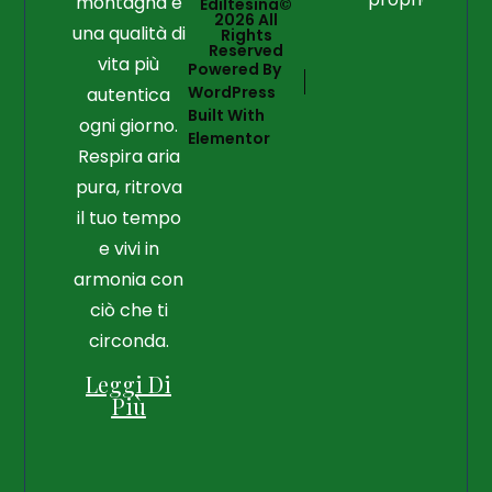
montagna e
Ediltesina©
2026 All
una qualità di
Rights
Reserved
vita più
Powered By
WordPress
autentica
Built With
ogni giorno.
Elementor
Respira aria
pura, ritrova
il tuo tempo
e vivi in
armonia con
ciò che ti
circonda.
Leggi Di
Più