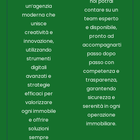
noi potrai
un’agenzia
contare su un
moderna che
team esperto
unisce
e disponibile,
creatività e
pronto ad
innovazione,
accompagnarti
utilizzando
passo dopo
strumenti
passo con
digitali
competenza e
avanzati e
trasparenza,
strategie
garantendo
efficaci per
sicurezza e
valorizzare
serenità in ogni
ogni immobile
operazione
e offrire
immobiliare.
soluzioni
sempre