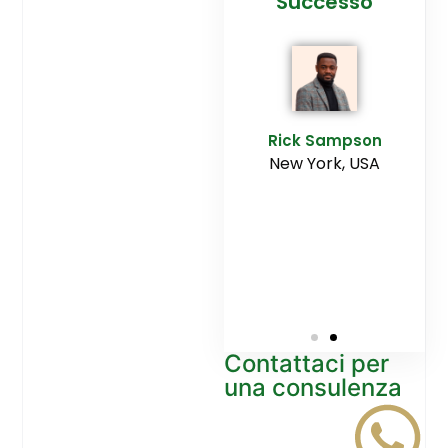
cesso
Agenzia
Successo
Ediltesina”
E
Sampson
Rick Sampson
rk, USA
New York, USA
Mikayla
Macgregor
Monaco
Contattaci per
una consulenza