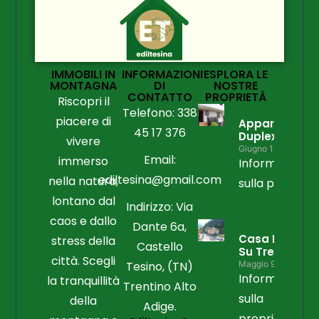
IMMOBILI IN
INFORMAZIONI
ESPLORA LE
MONTAGNA
DI
NOSTRE
CONTATTO
PROPRIETÀ
Riscopri il
Telefono: 338
piacere di
Appartament
45 17 376
Duplex
vivere
Giugno 15, 2026
Email:
immerso
Informazioni
ediltesina@gmail.com
nella natura,
sulla propriet
lontano dal
Indirizzo: Via
caos e dallo
Dante 6a,
Casa Libera
stress della
Castello
Su Tre Lati
città. Scegli
Tesino, (TN)
Maggio 9, 2026
Informazioni
la tranquillità
Trentino Alto
sulla
della
Adige.
proprietà