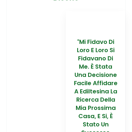
davo Di
“Trovare La
"Mi Fidavo Di
“
 Loro Si
Mia Prossima
Loro E Loro Si
Mi
ano Di
Casa In
Fidavano Di
 Stata
Montagna Ad
Me. È Stata
Mo
cisione
Alta Quota È
Una Decisione
Al
Affidare
Stata Una
Facile Affidare
S
esina La
Esperienza
A Ediltesina La
E
a Della
Straordinaria
Ricerca Della
St
rossima
Grazie Al
Mia Prossima
E Si, È
Team Di
Casa, E Si, È
to Un
Talento Dell'
Stato Un
Ta