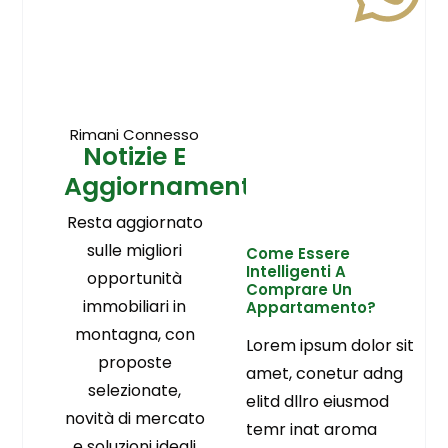
Rimani Connesso
Notizie E
Aggiornamenti
Resta aggiornato
sulle migliori
Come Essere
Intelligenti A
opportunità
Comprare Un
immobiliari in
Appartamento?
montagna, con
Lorem ipsum dolor sit
proposte
amet, conetur adng
selezionate,
elitd dllro eiusmod
novità di mercato
temr inat aroma
e soluzioni ideali