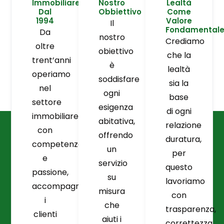
Immobiliare
Nostro
Lealtà
Dal
Obbiettivo
Come
1994
Valore
Il
Fondamental
Da
nostro
Crediamo
oltre
obiettivo
che la
trent’anni
è
lealtà
operiamo
soddisfare
sia la
nel
ogni
base
settore
esigenza
di ogni
immobiliare
abitativa,
relazione
con
offrendo
duratura,
competenza
un
per
e
servizio
questo
passione,
su
lavoriamo
accompagnando
misura
con
i
che
trasparenza,
clienti
aiuti i
correttezza