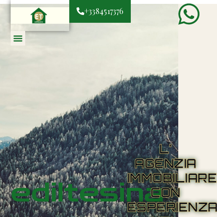
+3384517376
L'
AGENZIA
IMMOBILIAR
ediltesina
CON
ESPERIENZ