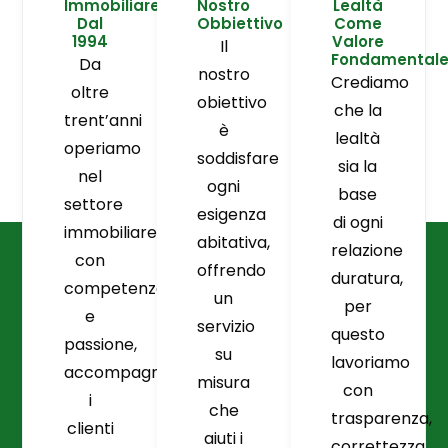
Immobiliare
Nostro
Lealtà
Dal
Obbiettivo
Come
1994
Valore
Il
Fondamental
Da
nostro
Crediamo
oltre
obiettivo
che la
trent’anni
è
lealtà
operiamo
soddisfare
sia la
nel
ogni
base
settore
esigenza
di ogni
immobiliare
abitativa,
relazione
con
offrendo
duratura,
competenza
un
per
e
servizio
questo
passione,
su
lavoriamo
accompagnando
misura
con
i
che
trasparenza,
clienti
aiuti i
correttezza