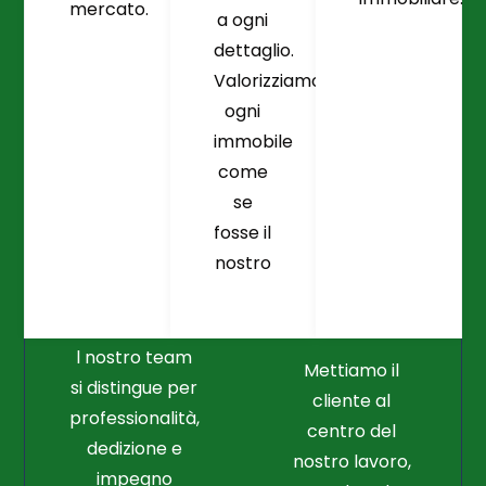
mercato.
a ogni
dettaglio.
Valorizziamo
ogni
immobile
come
se
fosse il
Crediamo
Nella
nostro
Connessione
Professionalità
Con Il Cliente Il
E Nel Lavoro
Nostro Punto
Duro
Di Partenza
l nostro team
Mettiamo il
si distingue per
cliente al
professionalità,
centro del
dedizione e
nostro lavoro,
impegno