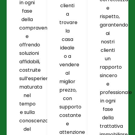
in ogni
clienti
e
fase
a
rispetto,
della
trovare
garantendo
compravendita
la
ai
e
casa
nostri
offrendo
ideale
clienti
soluzioni
o a
un
affidabili,
vendere
rapporto
costruite
al
sincero
sull’esperienza
miglior
e
maturata
prezzo,
professionale
nel
con
in ogni
tempo
supporto
fase
e sulla
costante
della
conoscenza
e
trattativa
del
attenzione
immobiliare.