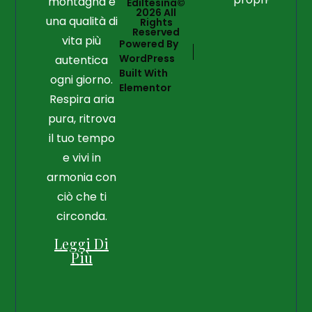
montagna e
Ediltesina©
2026 All
una qualità di
Rights
Reserved
vita più
Powered By
WordPress
autentica
Built With
ogni giorno.
Elementor
Respira aria
pura, ritrova
il tuo tempo
e vivi in
armonia con
ciò che ti
circonda.
Leggi Di
Più