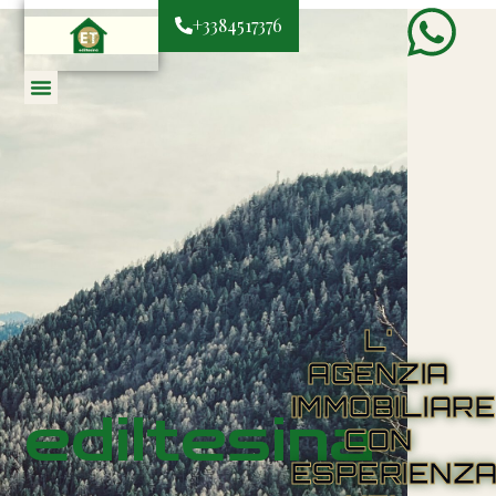
+3384517376
L'
AGENZIA
IMMOBILIAR
ediltesina
CON
ESPERIENZ