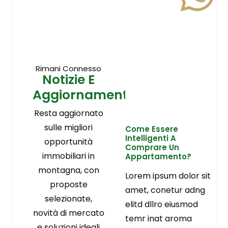
Rimani Connesso
Notizie E
Aggiornamenti
Resta aggiornato
sulle migliori
Come Essere
Intelligenti A
opportunità
Comprare Un
immobiliari in
Appartamento?
montagna, con
Lorem ipsum dolor sit
proposte
amet, conetur adng
selezionate,
elitd dllro eiusmod
novità di mercato
temr inat aroma
e soluzioni ideali