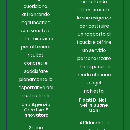
ascoltando
quotidiano,
attentamente
affrontando
le sue esigenze
ogni incarico
per costruire
con serietà e
un rapporto di
determinazione
fiducia e offrire
per ottenere
un servizio
risultati
personalizzato
concreti e
che risponda in
soddisfare
modo efficace
pienamente le
a ogni
aspettative dei
richiesta.
nostri clienti.
Fidati Di Noi -
Una Agenzia
Sei In Buone
Creativa E
Mani
Innovatora
Affidandoti a
Siamo