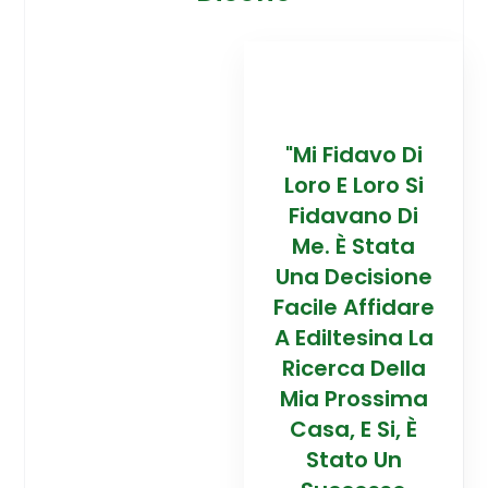
davo Di
“Trovare La
"Mi Fidavo Di
“
 Loro Si
Mia Prossima
Loro E Loro Si
Mi
ano Di
Casa In
Fidavano Di
 Stata
Montagna Ad
Me. È Stata
Mo
cisione
Alta Quota È
Una Decisione
Al
Affidare
Stata Una
Facile Affidare
S
esina La
Esperienza
A Ediltesina La
E
a Della
Straordinaria
Ricerca Della
St
rossima
Grazie Al
Mia Prossima
E Si, È
Team Di
Casa, E Si, È
to Un
Talento Dell'
Stato Un
Ta