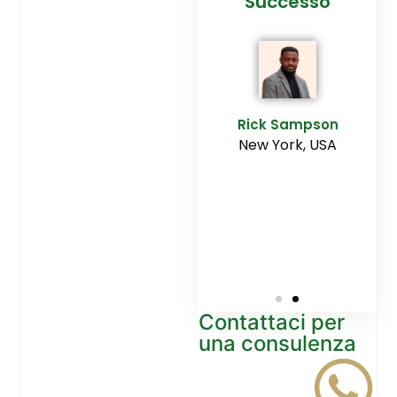
cesso
Agenzia
Successo
Ediltesina”
E
Sampson
Rick Sampson
rk, USA
New York, USA
Mikayla
Macgregor
Monaco
Contattaci per
una consulenza