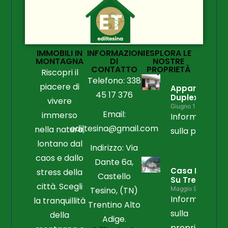
IMMOBILI IN
INFORMAZIONI
ESPLORA LE
MONTAGNA
DI
NOSTRE
CONTATTO
PROPRIETÀ
Riscopri il
Telefono: 338
piacere di
Appartament
45 17 376
Duplex
vivere
Giugno 15, 2026
Email:
immerso
Informazioni
ediltesina@gmail.com
nella natura,
sulla propriet
lontano dal
Indirizzo: Via
caos e dallo
Dante 6a,
Casa Libera
stress della
Castello
Su Tre Lati
città. Scegli
Tesino, (TN)
Maggio 9, 2026
Informazioni
la tranquillità
Trentino Alto
sulla
della
Adige.
proprietà