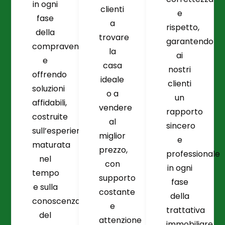
in ogni
clienti
e
fase
a
rispetto,
della
trovare
garantendo
compravendita
la
ai
e
casa
nostri
offrendo
ideale
clienti
soluzioni
o a
un
affidabili,
vendere
rapporto
costruite
al
sincero
sull’esperienza
miglior
e
maturata
prezzo,
professionale
nel
con
in ogni
tempo
supporto
fase
e sulla
costante
della
conoscenza
e
trattativa
del
attenzione
immobiliare.