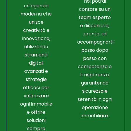
noi potrai
un’agenzia
contare su un
moderna che
team esperto
unisce
e disponibile,
creatività e
pronto ad
innovazione,
accompagnarti
utilizzando
passo dopo
strumenti
passo con
digitali
competenza e
avanzati e
trasparenza,
strategie
garantendo
efficaci per
sicurezza e
valorizzare
serenità in ogni
ogni immobile
operazione
e offrire
immobiliare.
soluzioni
sempre