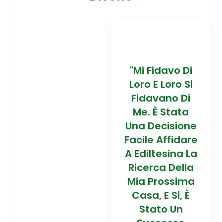
davo Di
“Trovare La
"Mi Fidavo Di
“
 Loro Si
Mia Prossima
Loro E Loro Si
Mi
ano Di
Casa In
Fidavano Di
 Stata
Montagna Ad
Me. È Stata
Mo
cisione
Alta Quota È
Una Decisione
Al
Affidare
Stata Una
Facile Affidare
S
esina La
Esperienza
A Ediltesina La
E
a Della
Straordinaria
Ricerca Della
St
rossima
Grazie Al
Mia Prossima
E Si, È
Team Di
Casa, E Si, È
to Un
Talento Dell'
Stato Un
Ta