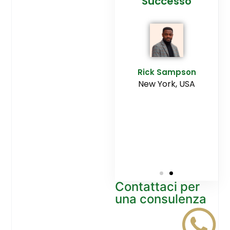
cesso
Agenzia
Successo
Ediltesina”
E
Sampson
Rick Sampson
rk, USA
New York, USA
Mikayla
Macgregor
Monaco
Contattaci per
una consulenza