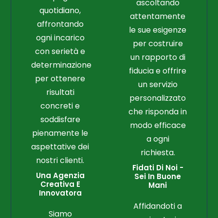
ascoltando
quotidiano,
attentamente
affrontando
le sue esigenze
ogni incarico
per costruire
con serietà e
un rapporto di
determinazione
fiducia e offrire
per ottenere
un servizio
risultati
personalizzato
concreti e
che risponda in
soddisfare
modo efficace
pienamente le
a ogni
aspettative dei
richiesta.
nostri clienti.
Fidati Di Noi -
Una Agenzia
Sei In Buone
Creativa E
Mani
Innovatora
Affidandoti a
Siamo