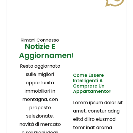
Rimani Connesso
Notizie E
Aggiornamenti
Resta aggiornato
sulle migliori
Come Essere
Intelligenti A
opportunità
Comprare Un
immobiliari in
Appartamento?
montagna, con
Lorem ipsum dolor sit
proposte
amet, conetur adng
selezionate,
elitd dllro eiusmod
novità di mercato
temr inat aroma
e soluzioni ideali