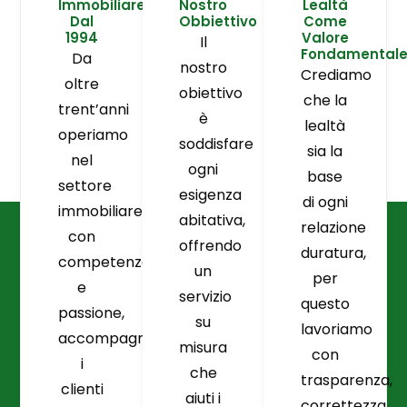
Immobiliare
Nostro
Lealtà
Dal
Obbiettivo
Come
1994
Valore
Il
Fondamental
Da
nostro
Crediamo
oltre
obiettivo
che la
trent’anni
è
lealtà
operiamo
soddisfare
sia la
nel
ogni
base
settore
esigenza
di ogni
immobiliare
abitativa,
relazione
con
offrendo
duratura,
competenza
un
per
e
servizio
questo
passione,
su
lavoriamo
accompagnando
misura
con
i
che
trasparenza,
clienti
aiuti i
correttezza