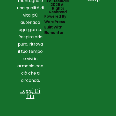
montagna e
Ediltesina©
2026 All
una qualità di
Rights
Reserved
vita più
Powered By
WordPress
autentica
Built With
ogni giorno.
Elementor
Respira aria
pura, ritrova
il tuo tempo
e vivi in
armonia con
ciò che ti
circonda.
Leggi Di
Più