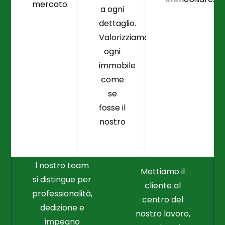
mercato.
a ogni
dettaglio.
Valorizziamo
ogni
immobile
come
se
fosse il
Crediamo
Nella
nostro
Connessione
Professionalità
Con Il Cliente Il
E Nel Lavoro
Nostro Punto
Duro
Di Partenza
l nostro team
Mettiamo il
si distingue per
cliente al
professionalità,
centro del
dedizione e
nostro lavoro,
impegno