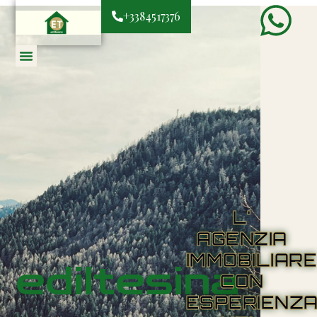
+3384517376
L'
AGENZIA
IMMOBILIAR
ediltesina
CON
ESPERIENZ