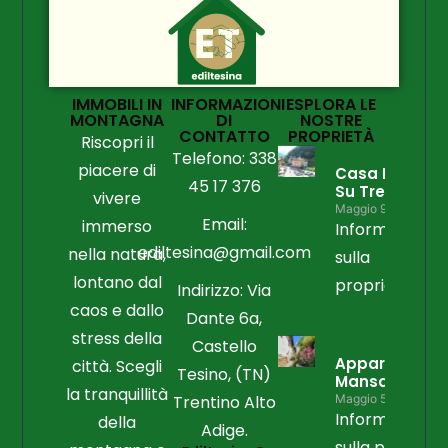
IMMOBILI IN
INFORMAZIONI
ESPLORA LE
MONTAGNA
DI
NOSTRE
CONTATTO
PROPRIETÀ
Riscopri il
Telefono: 338
piacere di
Casa Libera
45 17 376
Su Tre Lati
vivere
Maggio 9, 2026
Email:
immerso
Informazioni
ediltesina@gmail.com
nella natura,
sulla
lontano dal
proprietà
Indirizzo: Via
caos e dallo
Dante 6a,
stress della
Castello
Appartament
città. Scegli
Tesino, (TN)
Mansardato
la tranquillità
Trentino Alto
Maggio 5, 2026
Informazioni
della
Adige.
sulla propriet