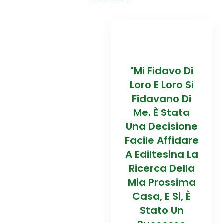
davo Di
“Trovare La
"Mi Fidavo Di
“
 Loro Si
Mia Prossima
Loro E Loro Si
Mi
ano Di
Casa In
Fidavano Di
 Stata
Montagna Ad
Me. È Stata
Mo
cisione
Alta Quota È
Una Decisione
Al
Affidare
Stata Una
Facile Affidare
S
esina La
Esperienza
A Ediltesina La
E
a Della
Straordinaria
Ricerca Della
St
rossima
Grazie Al
Mia Prossima
E Si, È
Team Di
Casa, E Si, È
to Un
Talento Dell'
Stato Un
Ta