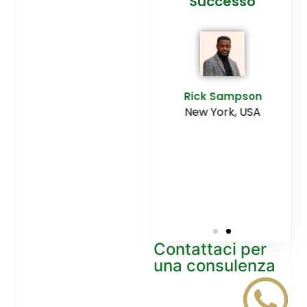
cesso
Agenzia
Successo
Ediltesina”
E
Sampson
Rick Sampson
rk, USA
New York, USA
Mikayla
Macgregor
Monaco
Contattaci per
una consulenza