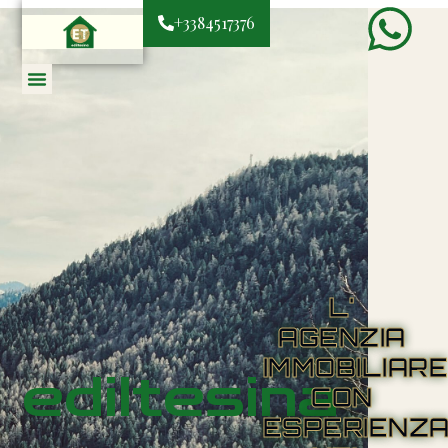
+3384517376
L'
AGENZIA
IMMOBILIAR
ediltesina
CON
ESPERIENZ