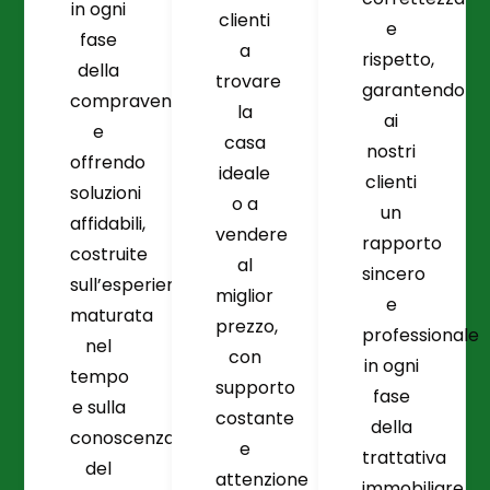
in ogni
clienti
e
fase
a
rispetto,
della
trovare
garantendo
compravendita
la
ai
e
casa
nostri
offrendo
ideale
clienti
soluzioni
o a
un
affidabili,
vendere
rapporto
costruite
al
sincero
sull’esperienza
miglior
e
maturata
prezzo,
professionale
nel
con
in ogni
tempo
supporto
fase
e sulla
costante
della
conoscenza
e
trattativa
del
attenzione
immobiliare.