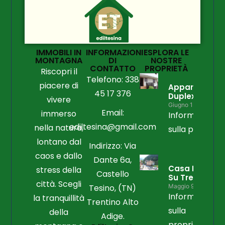
IMMOBILI IN
INFORMAZIONI
ESPLORA LE
MONTAGNA
DI
NOSTRE
CONTATTO
PROPRIETÀ
Riscopri il
Telefono: 338
piacere di
Appartament
45 17 376
Duplex
vivere
Giugno 15, 2026
Email:
immerso
Informazioni
ediltesina@gmail.com
nella natura,
sulla propriet
lontano dal
Indirizzo: Via
caos e dallo
Dante 6a,
Casa Libera
stress della
Castello
Su Tre Lati
città. Scegli
Tesino, (TN)
Maggio 9, 2026
Informazioni
la tranquillità
Trentino Alto
sulla
della
Adige.
proprietà