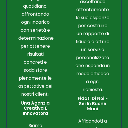
ascoltando
quotidiano,
attentamente
affrontando
le sue esigenze
ogni incarico
per costruire
con serietà e
un rapporto di
determinazione
fiducia e offrire
per ottenere
un servizio
risultati
personalizzato
concreti e
che risponda in
soddisfare
modo efficace
pienamente le
a ogni
aspettative dei
richiesta.
nostri clienti.
Fidati Di Noi -
Una Agenzia
Sei In Buone
Creativa E
Mani
Innovatora
Affidandoti a
Siamo