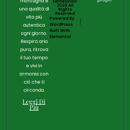
montagna e
Ediltesina©
2026 All
una qualità di
Rights
Reserved
vita più
Powered By
WordPress
autentica
Built With
ogni giorno.
Elementor
Respira aria
pura, ritrova
il tuo tempo
e vivi in
armonia con
ciò che ti
circonda.
Leggi Di
Più