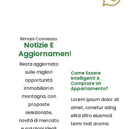
Rimani Connesso
Notizie E
Aggiornamenti
Resta aggiornato
sulle migliori
Come Essere
Intelligenti A
opportunità
Comprare Un
immobiliari in
Appartamento?
montagna, con
Lorem ipsum dolor sit
proposte
amet, conetur adng
selezionate,
elitd dllro eiusmod
novità di mercato
temr inat aroma
e soluzioni ideali