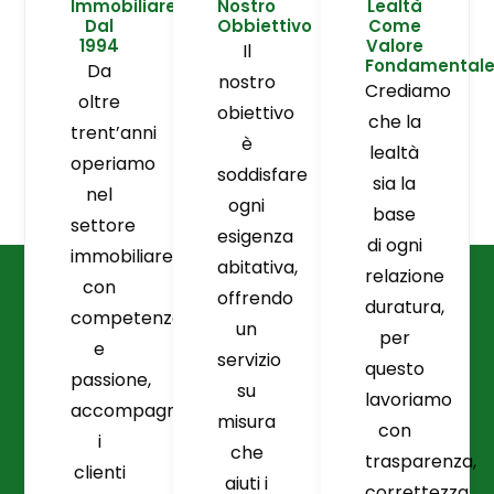
Immobiliare
Nostro
Lealtà
Dal
Obbiettivo
Come
1994
Valore
Il
Fondamental
Da
nostro
Crediamo
oltre
obiettivo
che la
trent’anni
è
lealtà
operiamo
soddisfare
sia la
nel
ogni
base
settore
esigenza
di ogni
immobiliare
abitativa,
relazione
con
offrendo
duratura,
competenza
un
per
e
servizio
questo
passione,
su
lavoriamo
accompagnando
misura
con
i
che
trasparenza,
clienti
aiuti i
correttezza