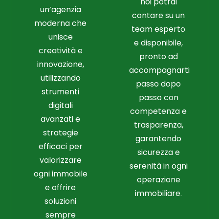
noi potrai
un’agenzia
contare su un
moderna che
team esperto
unisce
e disponibile,
creatività e
pronto ad
innovazione,
accompagnarti
utilizzando
passo dopo
strumenti
passo con
digitali
competenza e
avanzati e
trasparenza,
strategie
garantendo
efficaci per
sicurezza e
valorizzare
serenità in ogni
ogni immobile
operazione
e offrire
immobiliare.
soluzioni
sempre