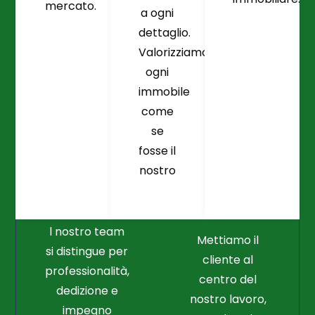
mercato.
a ogni
dettaglio.
Valorizziamo
ogni
immobile
come
se
fosse il
Crediamo
Nella
nostro
Connessione
Professionalità
Con Il Cliente Il
E Nel Lavoro
Nostro Punto
Duro
Di Partenza
l nostro team
Mettiamo il
si distingue per
cliente al
professionalità,
centro del
dedizione e
nostro lavoro,
impegno