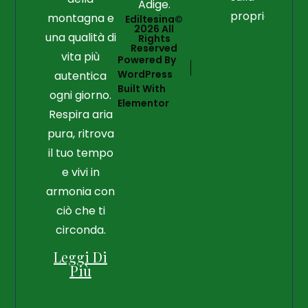
Adige.
proprietà
montagna e
Ediltesina©
2026 All
una qualità di
Rights
Reserved
vita più
Powered By
WordPress
autentica
Built With
ogni giorno.
Elementor
Respira aria
pura, ritrova
il tuo tempo
e vivi in
armonia con
ciò che ti
circonda.
Leggi Di
Più