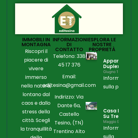
IMMOBILI IN
INFORMAZIONI
ESPLORA LE
MONTAGNA
DI
NOSTRE
CONTATTO
PROPRIETÀ
Riscopri il
Telefono: 338
piacere di
Appartament
45 17 376
Duplex
vivere
Giugno 15, 2026
Email:
immerso
Informazioni
ediltesina@gmail.com
nella natura,
sulla propriet
lontano dal
Indirizzo: Via
caos e dallo
Dante 6a,
Casa Libera
stress della
Castello
Su Tre Lati
città. Scegli
Tesino, (TN)
Maggio 9, 2026
Informazioni
la tranquillità
Trentino Alto
sulla
della