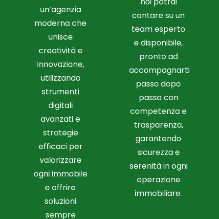
noi potrai
un’agenzia
contare su un
moderna che
team esperto
unisce
e disponibile,
creatività e
pronto ad
innovazione,
accompagnarti
utilizzando
passo dopo
strumenti
passo con
digitali
competenza e
avanzati e
trasparenza,
strategie
garantendo
efficaci per
sicurezza e
valorizzare
serenità in ogni
ogni immobile
operazione
e offrire
immobiliare.
soluzioni
sempre