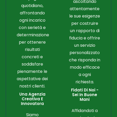
ascoltando
quotidiano,
attentamente
affrontando
le sue esigenze
ogni incarico
per costruire
con serietà e
un rapporto di
determinazione
fiducia e offrire
per ottenere
un servizio
risultati
personalizzato
concreti e
che risponda in
soddisfare
modo efficace
pienamente le
a ogni
aspettative dei
richiesta.
nostri clienti.
Fidati Di Noi -
Una Agenzia
Sei In Buone
Creativa E
Mani
Innovatora
Affidandoti a
Siamo