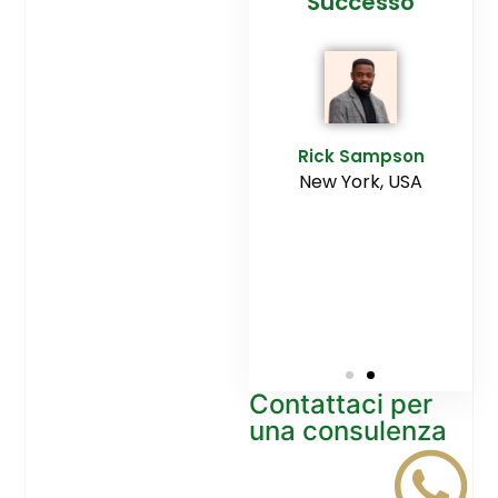
cesso
Agenzia
Successo
Ediltesina”
E
Sampson
Rick Sampson
rk, USA
New York, USA
Mikayla
Macgregor
Monaco
Contattaci per
una consulenza