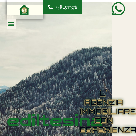
+3384517376
L'
AGENZIA
IMMOBILIAR
ediltesina
CON
ESPERIENZ