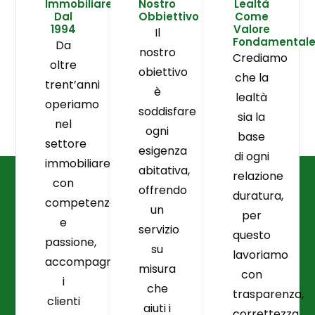
Immobiliare
Nostro
Lealtà
Dal
Obbiettivo
Come
1994
Valore
Il
Fondamental
Da
nostro
Crediamo
oltre
obiettivo
che la
trent’anni
è
lealtà
operiamo
soddisfare
sia la
nel
ogni
base
settore
esigenza
di ogni
immobiliare
abitativa,
relazione
con
offrendo
duratura,
competenza
un
per
e
servizio
questo
passione,
su
lavoriamo
accompagnando
misura
con
i
che
trasparenza,
clienti
aiuti i
correttezza