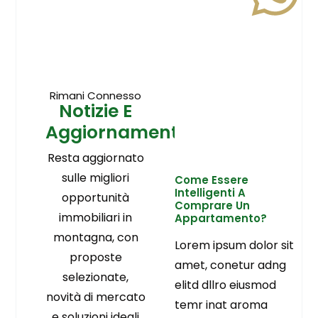
Rimani Connesso
Notizie E
Aggiornamenti
Resta aggiornato
sulle migliori
Come Essere
Intelligenti A
opportunità
Comprare Un
immobiliari in
Appartamento?
montagna, con
Lorem ipsum dolor sit
proposte
amet, conetur adng
selezionate,
elitd dllro eiusmod
novità di mercato
temr inat aroma
e soluzioni ideali