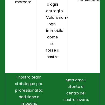
mercato.
a ogni
dettaglio.
Valorizziamo
ogni
immobile
come
se
fosse il
Crediamo
Nella
nostro
Connessione
Professionalità
Con Il Cliente Il
E Nel Lavoro
Nostro Punto
Duro
Di Partenza
l nostro team
Mettiamo il
si distingue per
cliente al
professionalità,
centro del
dedizione e
nostro lavoro,
impegno