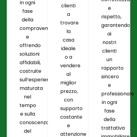
in ogni
clienti
e
fase
a
rispetto,
della
trovare
garantendo
compravendita
la
ai
e
casa
nostri
offrendo
ideale
clienti
soluzioni
o a
un
affidabili,
vendere
rapporto
costruite
al
sincero
sull’esperienza
miglior
e
maturata
prezzo,
professionale
nel
con
in ogni
tempo
supporto
fase
e sulla
costante
della
conoscenza
e
trattativa
del
attenzione
immobiliare.