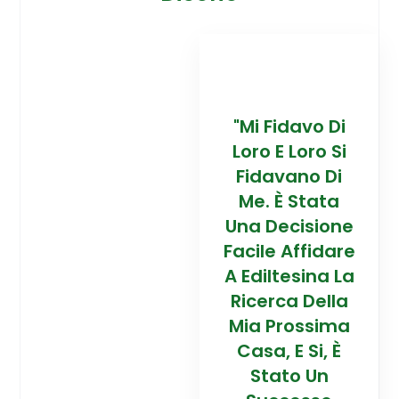
davo Di
“Trovare La
"Mi Fidavo Di
“
 Loro Si
Mia Prossima
Loro E Loro Si
Mi
ano Di
Casa In
Fidavano Di
 Stata
Montagna Ad
Me. È Stata
Mo
cisione
Alta Quota È
Una Decisione
Al
Affidare
Stata Una
Facile Affidare
S
esina La
Esperienza
A Ediltesina La
E
a Della
Straordinaria
Ricerca Della
St
rossima
Grazie Al
Mia Prossima
E Si, È
Team Di
Casa, E Si, È
to Un
Talento Dell'
Stato Un
Ta