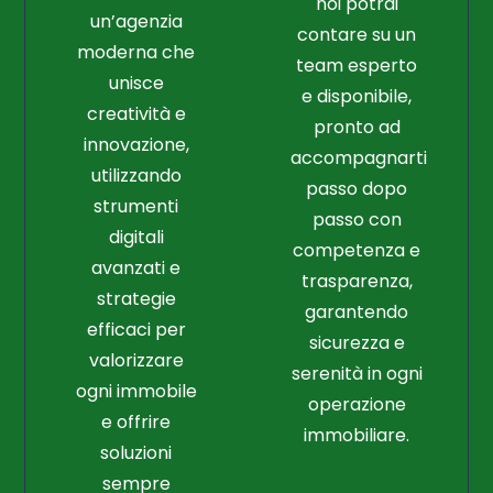
noi potrai
un’agenzia
contare su un
moderna che
team esperto
unisce
e disponibile,
creatività e
pronto ad
innovazione,
accompagnarti
utilizzando
passo dopo
strumenti
passo con
digitali
competenza e
avanzati e
trasparenza,
strategie
garantendo
efficaci per
sicurezza e
valorizzare
serenità in ogni
ogni immobile
operazione
e offrire
immobiliare.
soluzioni
sempre