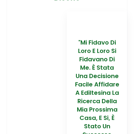
davo Di
“Trovare La
"Mi Fidavo Di
“
 Loro Si
Mia Prossima
Loro E Loro Si
Mi
ano Di
Casa In
Fidavano Di
 Stata
Montagna Ad
Me. È Stata
Mo
cisione
Alta Quota È
Una Decisione
Al
Affidare
Stata Una
Facile Affidare
S
esina La
Esperienza
A Ediltesina La
E
a Della
Straordinaria
Ricerca Della
St
rossima
Grazie Al
Mia Prossima
E Si, È
Team Di
Casa, E Si, È
to Un
Talento Dell'
Stato Un
Ta