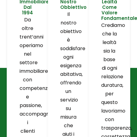
Immobiliare
Nostro
Lealtà
Dal
Obbiettivo
Come
1994
Valore
Il
Fondamental
Da
nostro
Crediamo
oltre
obiettivo
che la
trent’anni
è
lealtà
operiamo
soddisfare
sia la
nel
ogni
base
settore
esigenza
di ogni
immobiliare
abitativa,
relazione
con
offrendo
duratura,
competenza
un
per
e
servizio
questo
passione,
su
lavoriamo
accompagnando
misura
con
i
che
trasparenza,
clienti
aiuti i
correttezza