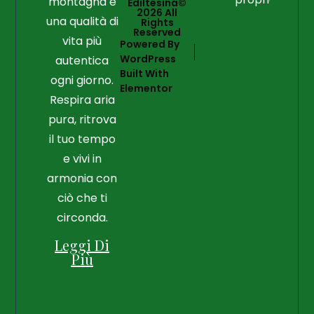
montagna e
Ediltesina©
2026 All
una qualità di
Rights
Reserved
vita più
Powered By
WordPress
autentica
Built With
ogni giorno.
Elementor
Respira aria
pura, ritrova
il tuo tempo
e vivi in
armonia con
ciò che ti
circonda.
Leggi Di
Più