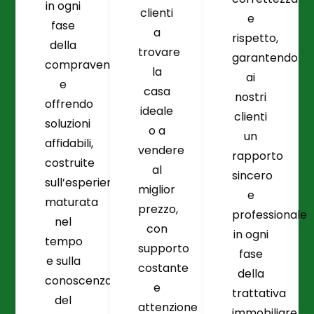
in ogni
clienti
e
fase
a
rispetto,
della
trovare
garantendo
compravendita
la
ai
e
casa
nostri
offrendo
ideale
clienti
soluzioni
o a
un
affidabili,
vendere
rapporto
costruite
al
sincero
sull’esperienza
miglior
e
maturata
prezzo,
professionale
nel
con
in ogni
tempo
supporto
fase
e sulla
costante
della
conoscenza
e
trattativa
del
attenzione
immobiliare.