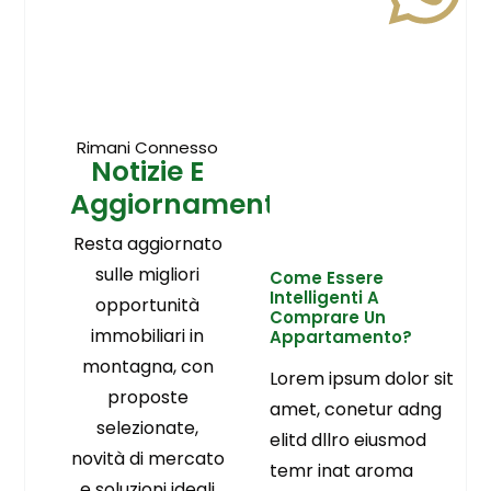
Rimani Connesso
Notizie E
Aggiornamenti
Resta aggiornato
sulle migliori
Come Essere
Intelligenti A
opportunità
Comprare Un
immobiliari in
Appartamento?
montagna, con
Lorem ipsum dolor sit
proposte
amet, conetur adng
selezionate,
elitd dllro eiusmod
novità di mercato
temr inat aroma
e soluzioni ideali