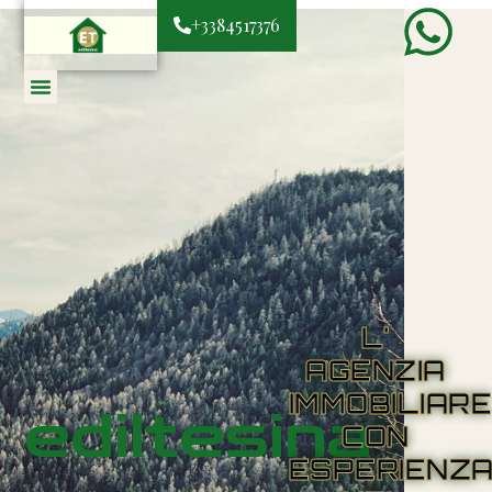
+3384517376
L'
AGENZIA
IMMOBILIAR
ediltesina
CON
ESPERIENZ