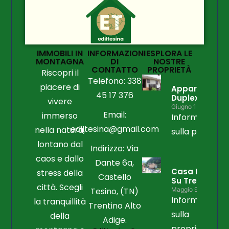
IMMOBILI IN
INFORMAZIONI
ESPLORA LE
MONTAGNA
DI
NOSTRE
CONTATTO
PROPRIETÀ
Riscopri il
Telefono: 338
piacere di
Appartament
45 17 376
Duplex
vivere
Giugno 15, 2026
Email:
immerso
Informazioni
ediltesina@gmail.com
nella natura,
sulla propriet
lontano dal
Indirizzo: Via
caos e dallo
Dante 6a,
Casa Libera
stress della
Castello
Su Tre Lati
città. Scegli
Tesino, (TN)
Maggio 9, 2026
Informazioni
la tranquillità
Trentino Alto
sulla
della
Adige.
proprietà