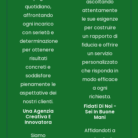
ascoltando
quotidiano,
attentamente
affrontando
le sue esigenze
ogni incarico
per costruire
con serietà e
un rapporto di
determinazione
fiducia e offrire
per ottenere
un servizio
risultati
personalizzato
concreti e
che risponda in
soddisfare
modo efficace
pienamente le
a ogni
aspettative dei
richiesta.
nostri clienti.
Fidati Di Noi -
Una Agenzia
Sei In Buone
Creativa E
Mani
Innovatora
Affidandoti a
Siamo