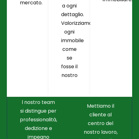
mercato.
a ogni
dettaglio.
Valorizziamo
ogni
immobile
come
se
fosse il
Crediamo
Nella
nostro
Connessione
Professionalità
Con Il Cliente Il
E Nel Lavoro
Nostro Punto
Duro
Di Partenza
l nostro team
Mettiamo il
si distingue per
cliente al
professionalità,
centro del
dedizione e
nostro lavoro,
impegno