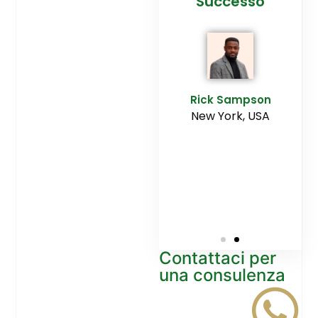
cesso
Agenzia
Successo
Ediltesina”
E
Sampson
Rick Sampson
rk, USA
New York, USA
Mikayla
Macgregor
Monaco
Contattaci per
una consulenza