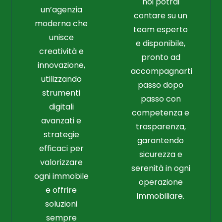
noi potrai
un’agenzia
contare su un
moderna che
team esperto
unisce
e disponibile,
creatività e
pronto ad
innovazione,
accompagnarti
utilizzando
passo dopo
strumenti
passo con
digitali
competenza e
avanzati e
trasparenza,
strategie
garantendo
efficaci per
sicurezza e
valorizzare
serenità in ogni
ogni immobile
operazione
e offrire
immobiliare.
soluzioni
sempre