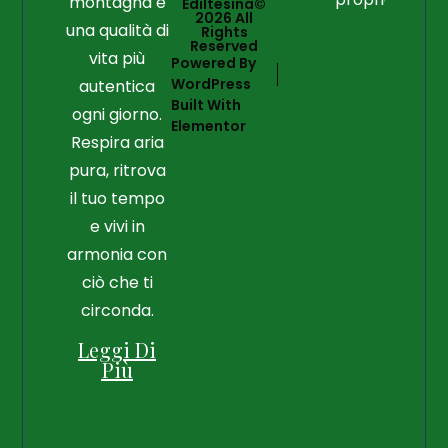
montagna e
Ediltesina©
2026 All
una qualità di
Rights
Reserved
vita più
Powered By
WordPress
autentica
Built With
ogni giorno.
Elementor
Respira aria
pura, ritrova
il tuo tempo
e vivi in
armonia con
ciò che ti
circonda.
Leggi Di
Più