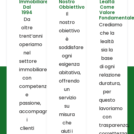
Immobiliare
Nostro
Lealtà
Dal
Obbiettivo
Come
1994
Valore
Il
Fondamental
Da
nostro
Crediamo
oltre
obiettivo
che la
trent’anni
è
lealtà
operiamo
soddisfare
sia la
nel
ogni
base
settore
esigenza
di ogni
immobiliare
abitativa,
relazione
con
offrendo
duratura,
competenza
un
per
e
servizio
questo
passione,
su
lavoriamo
accompagnando
misura
con
i
che
trasparenza,
clienti
aiuti i
correttezza