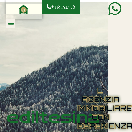
+3384517376
L'
AGENZIA
IMMOBILIAR
ediltesina
CON
ESPERIENZ