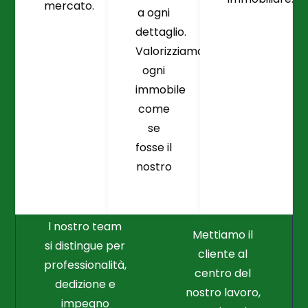
mercato.
a ogni
dettaglio.
Valorizziamo
ogni
immobile
come
se
fosse il
Crediamo
Nella
nostro
Connessione
Professionalità
Con Il Cliente Il
E Nel Lavoro
Nostro Punto
Duro
Di Partenza
l nostro team
Mettiamo il
si distingue per
cliente al
professionalità,
centro del
dedizione e
nostro lavoro,
impegno