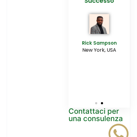
cesso
Agenzia
Successo
Ediltesina”
E
Sampson
Rick Sampson
rk, USA
New York, USA
Mikayla
Macgregor
Monaco
Contattaci per
una consulenza