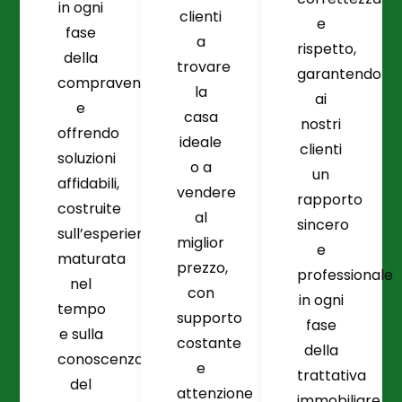
in ogni
clienti
e
fase
a
rispetto,
della
trovare
garantendo
compravendita
la
ai
e
casa
nostri
offrendo
ideale
clienti
soluzioni
o a
un
affidabili,
vendere
rapporto
costruite
al
sincero
sull’esperienza
miglior
e
maturata
prezzo,
professionale
nel
con
in ogni
tempo
supporto
fase
e sulla
costante
della
conoscenza
e
trattativa
del
attenzione
immobiliare.