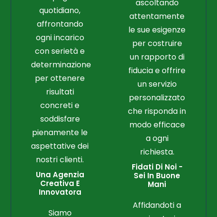
ascoltando
quotidiano,
attentamente
affrontando
le sue esigenze
ogni incarico
per costruire
con serietà e
un rapporto di
determinazione
fiducia e offrire
per ottenere
un servizio
risultati
personalizzato
concreti e
che risponda in
soddisfare
modo efficace
pienamente le
a ogni
aspettative dei
richiesta.
nostri clienti.
Fidati Di Noi -
Una Agenzia
Sei In Buone
Creativa E
Mani
Innovatora
Affidandoti a
Siamo