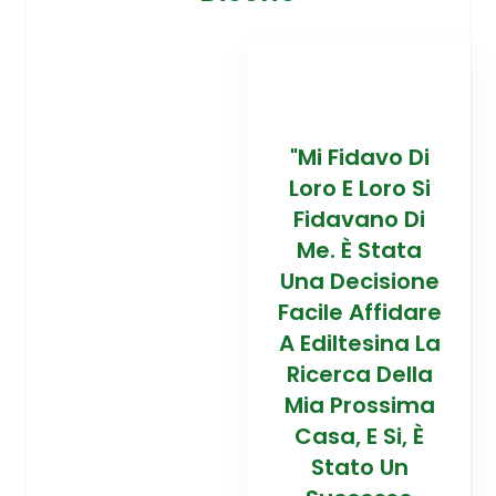
davo Di
“Trovare La
"Mi Fidavo Di
“
 Loro Si
Mia Prossima
Loro E Loro Si
Mi
ano Di
Casa In
Fidavano Di
 Stata
Montagna Ad
Me. È Stata
Mo
cisione
Alta Quota È
Una Decisione
Al
Affidare
Stata Una
Facile Affidare
S
esina La
Esperienza
A Ediltesina La
E
a Della
Straordinaria
Ricerca Della
St
rossima
Grazie Al
Mia Prossima
E Si, È
Team Di
Casa, E Si, È
to Un
Talento Dell'
Stato Un
Ta