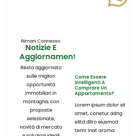
Rimani Connesso
Notizie E
Aggiornamenti
Resta aggiornato
sulle migliori
Come Essere
Intelligenti A
opportunità
Comprare Un
immobiliari in
Appartamento?
montagna, con
Lorem ipsum dolor sit
proposte
amet, conetur adng
selezionate,
elitd dllro eiusmod
novità di mercato
temr inat aroma
e soluzioni ideali