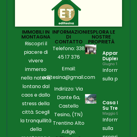
IMMOBILI IN
INFORMAZIONI
ESPLORA LE
MONTAGNA
DI
NOSTRE
CONTATTO
PROPRIETÀ
Riscopri il
Telefono: 338
piacere di
Appartament
45 17 376
Duplex
vivere
Giugno 15, 2026
Email:
immerso
Informazioni
ediltesina@gmail.com
nella natura,
sulla propriet
lontano dal
Indirizzo: Via
caos e dallo
Dante 6a,
Casa Libera
stress della
Castello
Su Tre Lati
città. Scegli
Tesino, (TN)
Maggio 9, 2026
Informazioni
la tranquillità
Trentino Alto
sulla
della
Adige.
proprietà