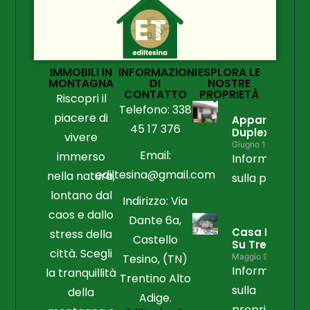
IMMOBILI IN
INFORMAZIONI
ESPLORA LE
MONTAGNA
DI
NOSTRE
CONTATTO
PROPRIETÀ
Riscopri il
Telefono: 338
piacere di
Appartament
45 17 376
Duplex
vivere
Giugno 15, 2026
Email:
immerso
Informazioni
ediltesina@gmail.com
nella natura,
sulla propriet
lontano dal
Indirizzo: Via
caos e dallo
Dante 6a,
Casa Libera
stress della
Castello
Su Tre Lati
città. Scegli
Tesino, (TN)
Maggio 9, 2026
Informazioni
la tranquillità
Trentino Alto
sulla
della
Adige.
proprietà