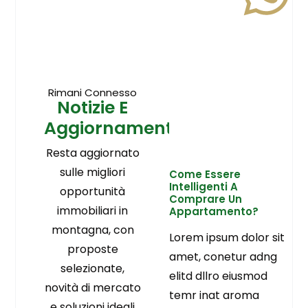
Rimani Connesso
Notizie E
Aggiornamenti
Resta aggiornato
sulle migliori
Come Essere
Intelligenti A
opportunità
Comprare Un
immobiliari in
Appartamento?
montagna, con
Lorem ipsum dolor sit
proposte
amet, conetur adng
selezionate,
elitd dllro eiusmod
novità di mercato
temr inat aroma
e soluzioni ideali