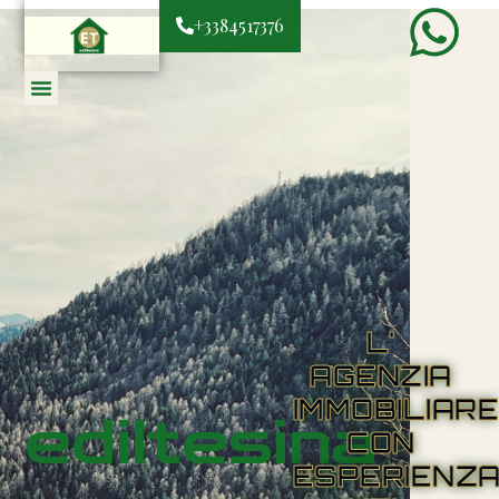
+3384517376
L'
AGENZIA
IMMOBILIAR
ediltesina
CON
ESPERIENZ