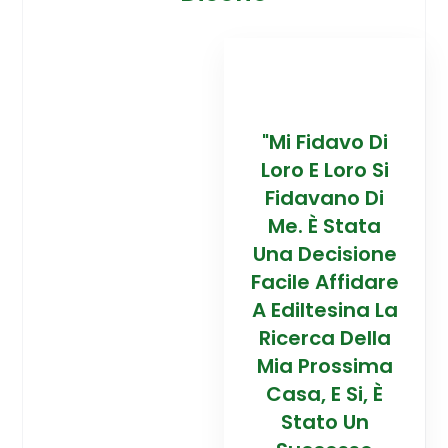
davo Di
“Trovare La
"Mi Fidavo Di
“
 Loro Si
Mia Prossima
Loro E Loro Si
Mi
ano Di
Casa In
Fidavano Di
 Stata
Montagna Ad
Me. È Stata
Mo
cisione
Alta Quota È
Una Decisione
Al
Affidare
Stata Una
Facile Affidare
S
esina La
Esperienza
A Ediltesina La
E
a Della
Straordinaria
Ricerca Della
St
rossima
Grazie Al
Mia Prossima
E Si, È
Team Di
Casa, E Si, È
to Un
Talento Dell'
Stato Un
Ta