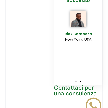
cesso
Agenzia
Successo
Ediltesina”
E
Sampson
Rick Sampson
rk, USA
New York, USA
Mikayla
Macgregor
Monaco
Contattaci per
una consulenza