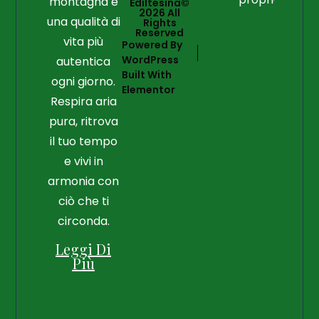
montagna e
Ediltesina©
2026 All
una qualità di
Rights
Reserved
vita più
Powered By
WordPress
autentica
Built With
ogni giorno.
Elementor
Respira aria
pura, ritrova
il tuo tempo
e vivi in
armonia con
ciò che ti
circonda.
Leggi Di
Più