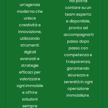
noi potrai
un’agenzia
contare su un
moderna che
team esperto
unisce
e disponibile,
creatività e
pronto ad
innovazione,
accompagnarti
utilizzando
passo dopo
strumenti
passo con
digitali
competenza e
avanzati e
trasparenza,
strategie
garantendo
efficaci per
sicurezza e
valorizzare
serenità in ogni
ogni immobile
operazione
e offrire
immobiliare.
soluzioni
sempre