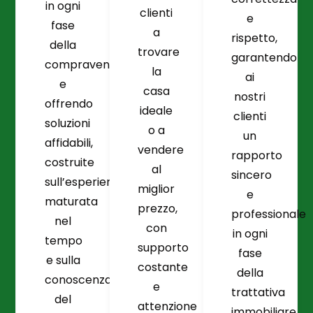
in ogni
clienti
e
fase
a
rispetto,
della
trovare
garantendo
compravendita
la
ai
e
casa
nostri
offrendo
ideale
clienti
soluzioni
o a
un
affidabili,
vendere
rapporto
costruite
al
sincero
sull’esperienza
miglior
e
maturata
prezzo,
professionale
nel
con
in ogni
tempo
supporto
fase
e sulla
costante
della
conoscenza
e
trattativa
del
attenzione
immobiliare.