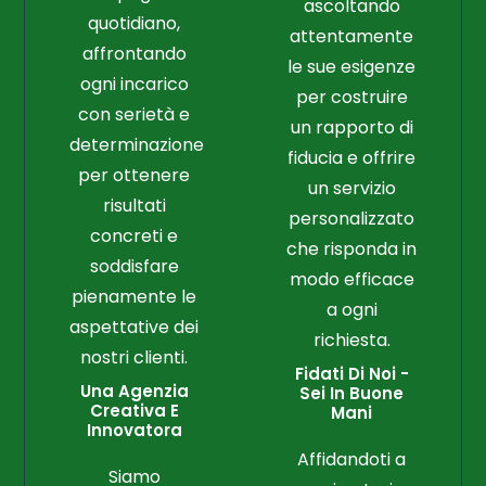
ascoltando
quotidiano,
attentamente
affrontando
le sue esigenze
ogni incarico
per costruire
con serietà e
un rapporto di
determinazione
fiducia e offrire
per ottenere
un servizio
risultati
personalizzato
concreti e
che risponda in
soddisfare
modo efficace
pienamente le
a ogni
aspettative dei
richiesta.
nostri clienti.
Fidati Di Noi -
Una Agenzia
Sei In Buone
Creativa E
Mani
Innovatora
Affidandoti a
Siamo