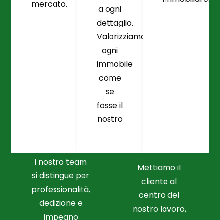
mercato.
a ogni
dettaglio.
Valorizziamo
ogni
immobile
come
se
fosse il
Crediamo
Nella
nostro
Connessione
Professionalità
Con Il Cliente Il
E Nel Lavoro
Nostro Punto
Duro
Di Partenza
l nostro team
Mettiamo il
si distingue per
cliente al
professionalità,
centro del
dedizione e
nostro lavoro,
impegno