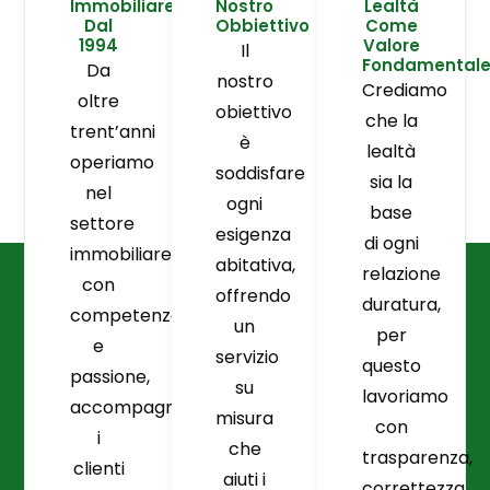
Immobiliare
Nostro
Lealtà
Dal
Obbiettivo
Come
1994
Valore
Il
Fondamental
Da
nostro
Crediamo
oltre
obiettivo
che la
trent’anni
è
lealtà
operiamo
soddisfare
sia la
nel
ogni
base
settore
esigenza
di ogni
immobiliare
abitativa,
relazione
con
offrendo
duratura,
competenza
un
per
e
servizio
questo
passione,
su
lavoriamo
accompagnando
misura
con
i
che
trasparenza,
clienti
aiuti i
correttezza