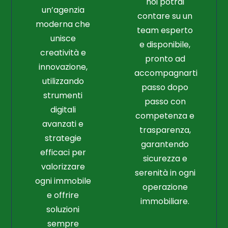
noi potrai
un’agenzia
contare su un
moderna che
team esperto
unisce
e disponibile,
creatività e
pronto ad
innovazione,
accompagnarti
utilizzando
passo dopo
strumenti
passo con
digitali
competenza e
avanzati e
trasparenza,
strategie
garantendo
efficaci per
sicurezza e
valorizzare
serenità in ogni
ogni immobile
operazione
e offrire
immobiliare.
soluzioni
sempre