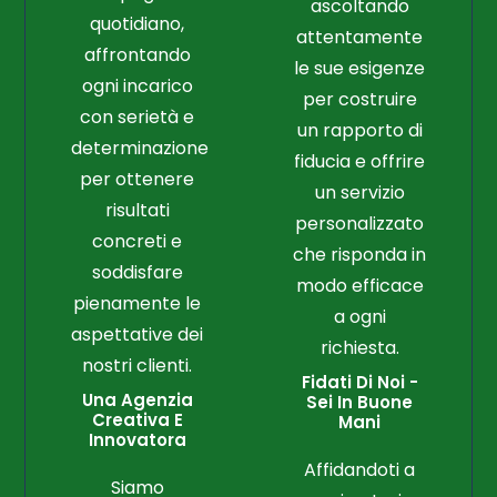
ascoltando
quotidiano,
attentamente
affrontando
le sue esigenze
ogni incarico
per costruire
con serietà e
un rapporto di
determinazione
fiducia e offrire
per ottenere
un servizio
risultati
personalizzato
concreti e
che risponda in
soddisfare
modo efficace
pienamente le
a ogni
aspettative dei
richiesta.
nostri clienti.
Fidati Di Noi -
Una Agenzia
Sei In Buone
Creativa E
Mani
Innovatora
Affidandoti a
Siamo