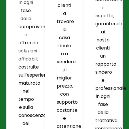
in ogni
clienti
e
fase
a
rispetto,
della
trovare
garantendo
compravendita
la
ai
e
casa
nostri
offrendo
ideale
clienti
soluzioni
o a
un
affidabili,
vendere
rapporto
costruite
al
sincero
sull’esperienza
miglior
e
maturata
prezzo,
professionale
nel
con
in ogni
tempo
supporto
fase
e sulla
costante
della
conoscenza
e
trattativa
del
attenzione
immobiliare.