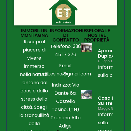
IMMOBILI IN
INFORMAZIONI
ESPLORA LE
MONTAGNA
DI
NOSTRE
CONTATTO
PROPRIETÀ
Riscopri il
Telefono: 338
piacere di
Appartament
45 17 376
Duplex
vivere
Giugno 15, 2026
Email:
immerso
Informazioni
ediltesina@gmail.com
nella natura,
sulla propriet
lontano dal
Indirizzo: Via
caos e dallo
Dante 6a,
Casa Libera
stress della
Castello
Su Tre Lati
città. Scegli
Tesino, (TN)
Maggio 9, 2026
Informazioni
la tranquillità
Trentino Alto
sulla
della
Adige.
proprietà