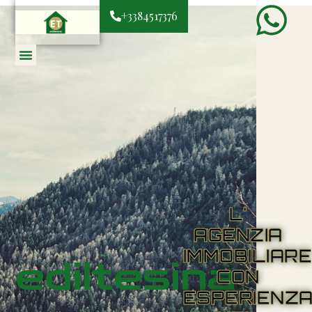
+3384517376
L'
AGENZIA
IMMOBILIAR
ediltesina
CON
ESPERIENZ