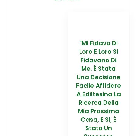
davo Di
“Trovare La
"Mi Fidavo Di
“
 Loro Si
Mia Prossima
Loro E Loro Si
Mi
ano Di
Casa In
Fidavano Di
 Stata
Montagna Ad
Me. È Stata
Mo
cisione
Alta Quota È
Una Decisione
Al
Affidare
Stata Una
Facile Affidare
S
esina La
Esperienza
A Ediltesina La
E
a Della
Straordinaria
Ricerca Della
St
rossima
Grazie Al
Mia Prossima
E Si, È
Team Di
Casa, E Si, È
to Un
Talento Dell'
Stato Un
Ta