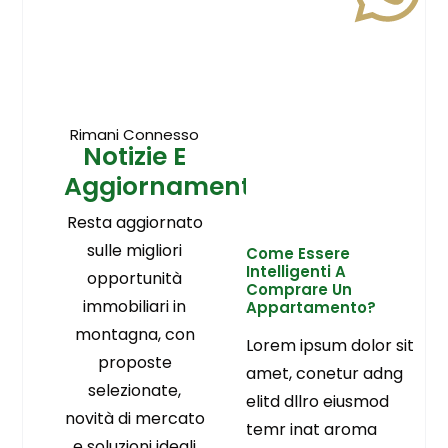
Rimani Connesso
Notizie E
Aggiornamenti
Resta aggiornato
sulle migliori
Come Essere
Intelligenti A
opportunità
Comprare Un
immobiliari in
Appartamento?
montagna, con
Lorem ipsum dolor sit
proposte
amet, conetur adng
selezionate,
elitd dllro eiusmod
novità di mercato
temr inat aroma
e soluzioni ideali