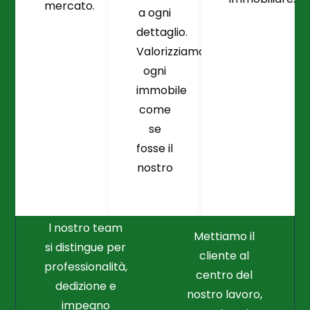
mercato.
a ogni
dettaglio.
Valorizziamo
ogni
immobile
come
se
fosse il
Crediamo
Nella
nostro
Connessione
Professionalità
Con Il Cliente Il
E Nel Lavoro
Nostro Punto
Duro
Di Partenza
l nostro team
Mettiamo il
si distingue per
cliente al
professionalità,
centro del
dedizione e
nostro lavoro,
impegno