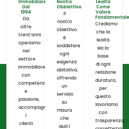
Immobiliare
Nostro
Lealtà
Dal
Obbiettivo
Come
1994
Valore
Il
Fondamental
Da
nostro
Crediamo
oltre
obiettivo
che la
trent’anni
è
lealtà
operiamo
soddisfare
sia la
nel
ogni
base
settore
esigenza
di ogni
immobiliare
abitativa,
relazione
con
offrendo
duratura,
competenza
un
per
e
servizio
questo
passione,
su
lavoriamo
accompagnando
misura
con
i
che
trasparenza,
clienti
aiuti i
correttezza