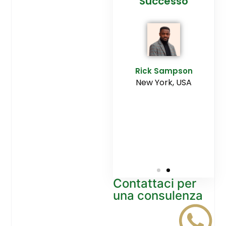
cesso
Agenzia
Successo
Ediltesina”
E
Sampson
Rick Sampson
rk, USA
New York, USA
Mikayla
Macgregor
Monaco
Contattaci per
una consulenza