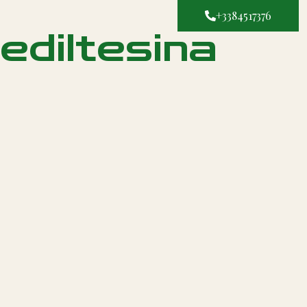
+3384517376
ediltesina