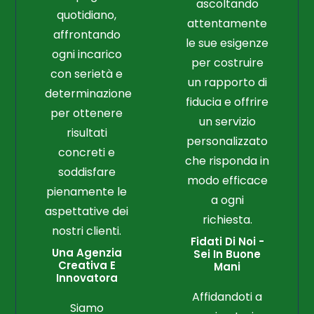
ascoltando
quotidiano,
attentamente
affrontando
le sue esigenze
ogni incarico
per costruire
con serietà e
un rapporto di
determinazione
fiducia e offrire
per ottenere
un servizio
risultati
personalizzato
concreti e
che risponda in
soddisfare
modo efficace
pienamente le
a ogni
aspettative dei
richiesta.
nostri clienti.
Fidati Di Noi -
Una Agenzia
Sei In Buone
Creativa E
Mani
Innovatora
Affidandoti a
Siamo