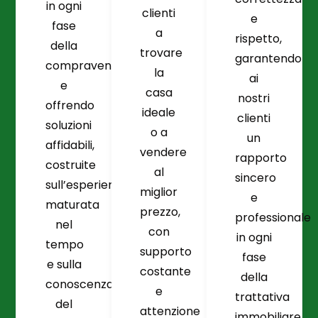
in ogni
clienti
e
fase
a
rispetto,
della
trovare
garantendo
compravendita
la
ai
e
casa
nostri
offrendo
ideale
clienti
soluzioni
o a
un
affidabili,
vendere
rapporto
costruite
al
sincero
sull’esperienza
miglior
e
maturata
prezzo,
professionale
nel
con
in ogni
tempo
supporto
fase
e sulla
costante
della
conoscenza
e
trattativa
del
attenzione
immobiliare.