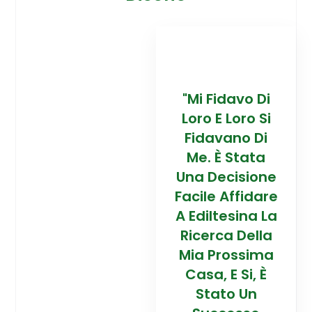
davo Di
“Trovare La
"Mi Fidavo Di
“
 Loro Si
Mia Prossima
Loro E Loro Si
Mi
ano Di
Casa In
Fidavano Di
 Stata
Montagna Ad
Me. È Stata
Mo
cisione
Alta Quota È
Una Decisione
Al
Affidare
Stata Una
Facile Affidare
S
esina La
Esperienza
A Ediltesina La
E
a Della
Straordinaria
Ricerca Della
St
rossima
Grazie Al
Mia Prossima
E Si, È
Team Di
Casa, E Si, È
to Un
Talento Dell'
Stato Un
Ta