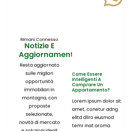
Rimani Connesso
Notizie E
Aggiornamenti
Resta aggiornato
sulle migliori
Come Essere
Intelligenti A
opportunità
Comprare Un
immobiliari in
Appartamento?
montagna, con
Lorem ipsum dolor sit
proposte
amet, conetur adng
selezionate,
elitd dllro eiusmod
novità di mercato
temr inat aroma
e soluzioni ideali