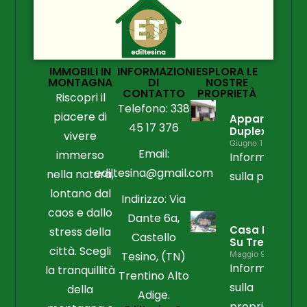
IMMOBILI IN
INFORMAZIONI
ESPLORA LE
MONTAGNA
DI
NOSTRE
CONTATTO
PROPRIETÀ
Riscopri il
Telefono: 338
piacere di
Appartament
45 17 376
Duplex
vivere
Giugno 15, 2026
Email:
immerso
Informazioni
ediltesina@gmail.com
nella natura,
sulla propriet
lontano dal
Indirizzo: Via
caos e dallo
Dante 6a,
Casa Libera
stress della
Castello
Su Tre Lati
città. Scegli
Tesino, (TN)
Maggio 9, 2026
Informazioni
la tranquillità
Trentino Alto
sulla
della
Adige.
proprietà