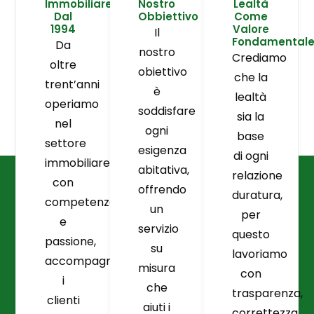
Immobiliare
Nostro
Lealtà
Dal
Obbiettivo
Come
1994
Valore
Il
Fondamental
Da
nostro
Crediamo
oltre
obiettivo
che la
trent’anni
è
lealtà
operiamo
soddisfare
sia la
nel
ogni
base
settore
esigenza
di ogni
immobiliare
abitativa,
relazione
con
offrendo
duratura,
competenza
un
per
e
servizio
questo
passione,
su
lavoriamo
accompagnando
misura
con
i
che
trasparenza,
clienti
aiuti i
correttezza