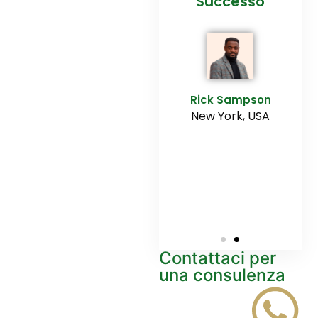
cesso
Agenzia
Successo
Ediltesina”
E
Sampson
Rick Sampson
rk, USA
New York, USA
Mikayla
Macgregor
Monaco
Contattaci per
una consulenza