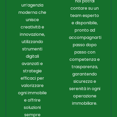
noi potrai
un’agenzia
contare su un
moderna che
team esperto
unisce
e disponibile,
creatività e
pronto ad
innovazione,
accompagnarti
utilizzando
passo dopo
strumenti
passo con
digitali
competenza e
avanzati e
trasparenza,
strategie
garantendo
efficaci per
sicurezza e
valorizzare
serenità in ogni
ogni immobile
operazione
e offrire
immobiliare.
soluzioni
sempre