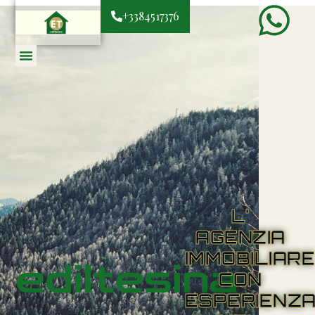
+3384517376
L'
AGENZIA
IMMOBILIAR
ediltesina
CON
ESPERIENZ