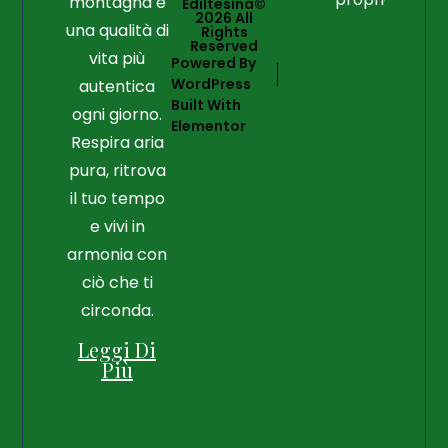
montagna e
Ediltesina©
2026 All
una qualità di
Rights
Reserved
vita più
Powered By
WordPress
autentica
Built With
ogni giorno.
Elementor
Respira aria
pura, ritrova
il tuo tempo
e vivi in
armonia con
ciò che ti
circonda.
Leggi Di
Più