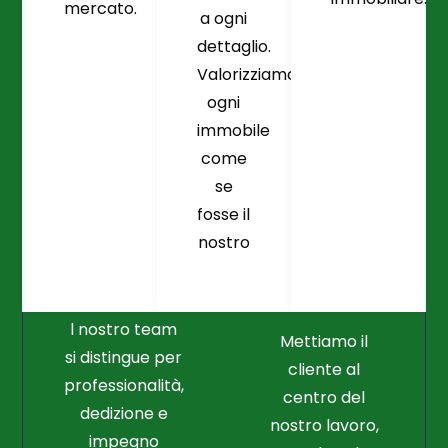
mercato.
a ogni
dettaglio.
Valorizziamo
ogni
immobile
come
se
fosse il
Crediamo
Nella
nostro
Connessione
Professionalità
Con Il Cliente Il
E Nel Lavoro
Nostro Punto
Duro
Di Partenza
l nostro team
Mettiamo il
si distingue per
cliente al
professionalità,
centro del
dedizione e
nostro lavoro,
impegno