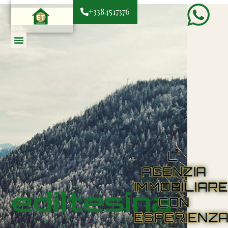
+3384517376
L'
AGENZIA
IMMOBILIAR
ediltesina
CON
ESPERIENZ