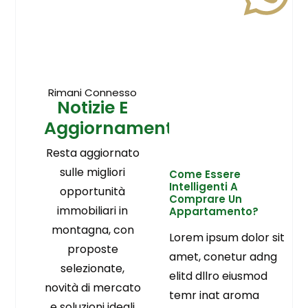
Rimani Connesso
Notizie E
Aggiornamenti
Resta aggiornato
sulle migliori
Come Essere
Intelligenti A
opportunità
Comprare Un
immobiliari in
Appartamento?
montagna, con
Lorem ipsum dolor sit
proposte
amet, conetur adng
selezionate,
elitd dllro eiusmod
novità di mercato
temr inat aroma
e soluzioni ideali