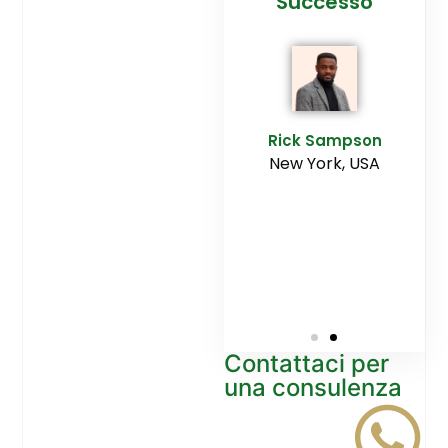
cesso
Agenzia
Successo
Ediltesina”
E
Sampson
Rick Sampson
rk, USA
New York, USA
Mikayla
Macgregor
Monaco
Contattaci per
una consulenza