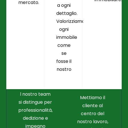
mercato.
a ogni
dettaglio.
Valorizziamo
ogni
immobile
come
se
fosse il
Crediamo
Nella
nostro
Connessione
Professionalità
Con Il Cliente Il
E Nel Lavoro
Nostro Punto
Duro
Di Partenza
l nostro team
Mettiamo il
si distingue per
cliente al
professionalità,
centro del
dedizione e
nostro lavoro,
impegno