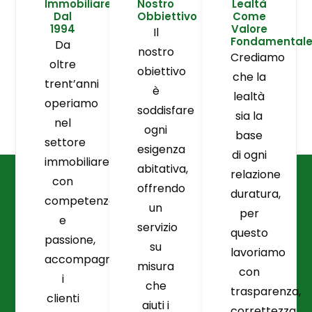
Immobiliare
Nostro
Lealtà
Dal
Obbiettivo
Come
1994
Valore
Il
Fondamental
Da
nostro
Crediamo
oltre
obiettivo
che la
trent’anni
è
lealtà
operiamo
soddisfare
sia la
nel
ogni
base
settore
esigenza
di ogni
immobiliare
abitativa,
relazione
con
offrendo
duratura,
competenza
un
per
e
servizio
questo
passione,
su
lavoriamo
accompagnando
misura
con
i
che
trasparenza,
clienti
aiuti i
correttezza