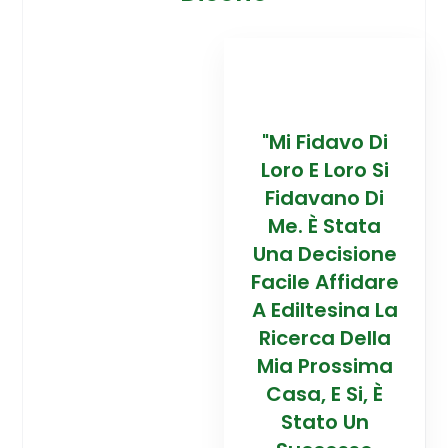
davo Di
“Trovare La
"Mi Fidavo Di
“
 Loro Si
Mia Prossima
Loro E Loro Si
Mi
ano Di
Casa In
Fidavano Di
 Stata
Montagna Ad
Me. È Stata
Mo
cisione
Alta Quota È
Una Decisione
Al
Affidare
Stata Una
Facile Affidare
S
esina La
Esperienza
A Ediltesina La
E
a Della
Straordinaria
Ricerca Della
St
rossima
Grazie Al
Mia Prossima
E Si, È
Team Di
Casa, E Si, È
to Un
Talento Dell'
Stato Un
Ta