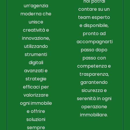
noi potrai
un’agenzia
contare su un
moderna che
team esperto
unisce
e disponibile,
creatività e
pronto ad
innovazione,
accompagnarti
utilizzando
passo dopo
strumenti
passo con
digitali
competenza e
avanzati e
trasparenza,
strategie
garantendo
efficaci per
sicurezza e
valorizzare
serenità in ogni
ogni immobile
operazione
e offrire
immobiliare.
soluzioni
sempre