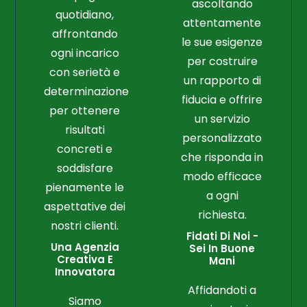
ascoltando
quotidiano,
attentamente
affrontando
le sue esigenze
ogni incarico
per costruire
con serietà e
un rapporto di
determinazione
fiducia e offrire
per ottenere
un servizio
risultati
personalizzato
concreti e
che risponda in
soddisfare
modo efficace
pienamente le
a ogni
aspettative dei
richiesta.
nostri clienti.
Fidati Di Noi -
Una Agenzia
Sei In Buone
Creativa E
Mani
Innovatora
Affidandoti a
Siamo