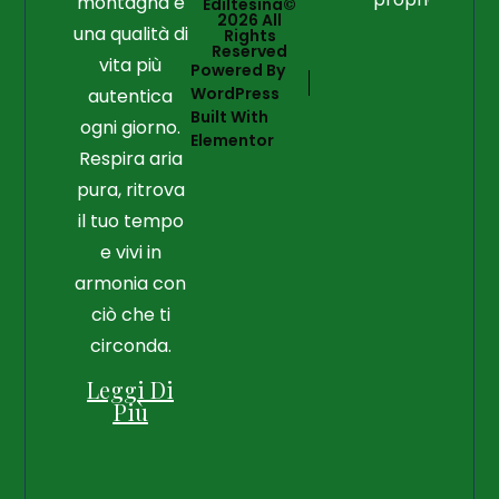
montagna e
Ediltesina©
2026 All
una qualità di
Rights
Reserved
vita più
Powered By
WordPress
autentica
Built With
ogni giorno.
Elementor
Respira aria
pura, ritrova
il tuo tempo
e vivi in
armonia con
ciò che ti
circonda.
Leggi Di
Più