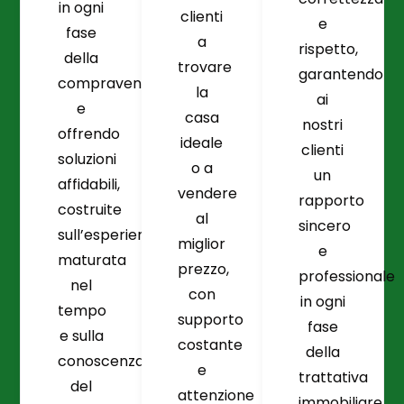
in ogni
clienti
e
fase
a
rispetto,
della
trovare
garantendo
compravendita
la
ai
e
casa
nostri
offrendo
ideale
clienti
soluzioni
o a
un
affidabili,
vendere
rapporto
costruite
al
sincero
sull’esperienza
miglior
e
maturata
prezzo,
professionale
nel
con
in ogni
tempo
supporto
fase
e sulla
costante
della
conoscenza
e
trattativa
del
attenzione
immobiliare.