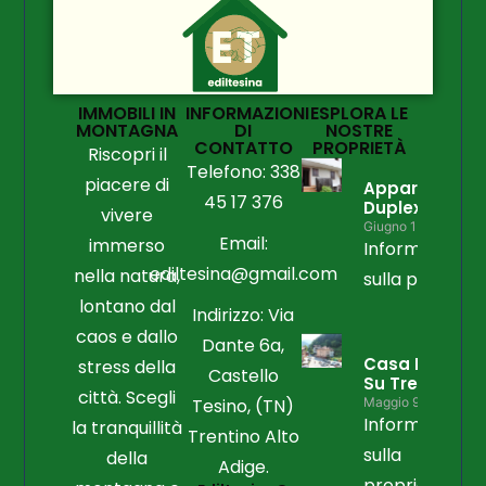
IMMOBILI IN
INFORMAZIONI
ESPLORA LE
MONTAGNA
DI
NOSTRE
CONTATTO
PROPRIETÀ
Riscopri il
Telefono: 338
piacere di
Appartament
45 17 376
Duplex
vivere
Giugno 15, 2026
Email:
immerso
Informazioni
ediltesina@gmail.com
nella natura,
sulla propriet
lontano dal
Indirizzo: Via
caos e dallo
Dante 6a,
Casa Libera
stress della
Castello
Su Tre Lati
città. Scegli
Tesino, (TN)
Maggio 9, 2026
Informazioni
la tranquillità
Trentino Alto
sulla
della
Adige.
proprietà