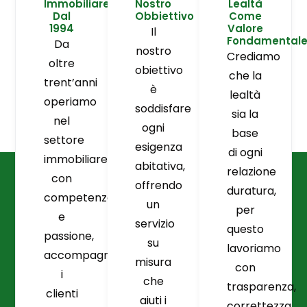
Immobiliare
Nostro
Lealtà
Dal
Obbiettivo
Come
1994
Valore
Il
Fondamental
Da
nostro
Crediamo
oltre
obiettivo
che la
trent’anni
è
lealtà
operiamo
soddisfare
sia la
nel
ogni
base
settore
esigenza
di ogni
immobiliare
abitativa,
relazione
con
offrendo
duratura,
competenza
un
per
e
servizio
questo
passione,
su
lavoriamo
accompagnando
misura
con
i
che
trasparenza,
clienti
aiuti i
correttezza