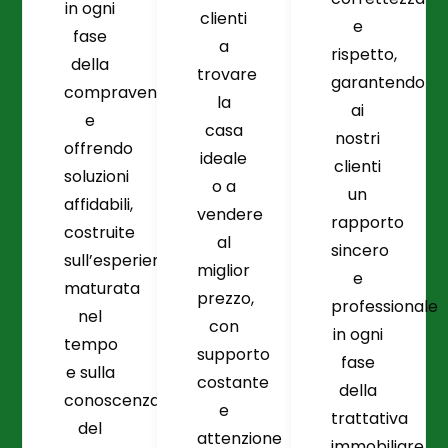
in ogni
clienti
e
fase
a
rispetto,
della
trovare
garantendo
compravendita
la
ai
e
casa
nostri
offrendo
ideale
clienti
soluzioni
o a
un
affidabili,
vendere
rapporto
costruite
al
sincero
sull’esperienza
miglior
e
maturata
prezzo,
professionale
nel
con
in ogni
tempo
supporto
fase
e sulla
costante
della
conoscenza
e
trattativa
del
attenzione
immobiliare.