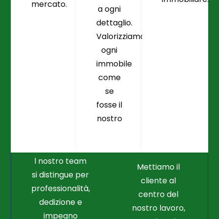
mercato.
a ogni
dettaglio.
Valorizziamo
ogni
immobile
come
se
fosse il
Crediamo
Nella
nostro
Connessione
Professionalità
Con Il Cliente Il
E Nel Lavoro
Nostro Punto
Duro
Di Partenza
l nostro team
Mettiamo il
si distingue per
cliente al
professionalità,
centro del
dedizione e
nostro lavoro,
impegno