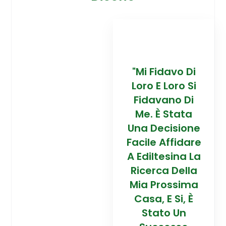
davo Di
“Trovare La
"Mi Fidavo Di
“
 Loro Si
Mia Prossima
Loro E Loro Si
Mi
ano Di
Casa In
Fidavano Di
 Stata
Montagna Ad
Me. È Stata
Mo
cisione
Alta Quota È
Una Decisione
Al
Affidare
Stata Una
Facile Affidare
S
esina La
Esperienza
A Ediltesina La
E
a Della
Straordinaria
Ricerca Della
St
rossima
Grazie Al
Mia Prossima
E Si, È
Team Di
Casa, E Si, È
to Un
Talento Dell'
Stato Un
Ta