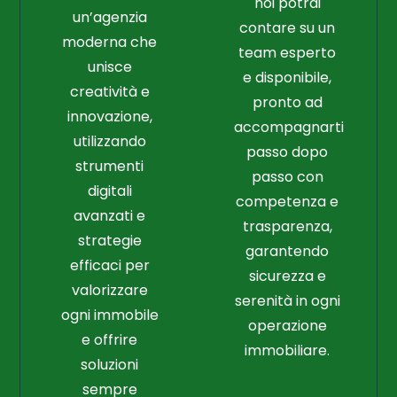
noi potrai
un’agenzia
contare su un
moderna che
team esperto
unisce
e disponibile,
creatività e
pronto ad
innovazione,
accompagnarti
utilizzando
passo dopo
strumenti
passo con
digitali
competenza e
avanzati e
trasparenza,
strategie
garantendo
efficaci per
sicurezza e
valorizzare
serenità in ogni
ogni immobile
operazione
e offrire
immobiliare.
soluzioni
sempre