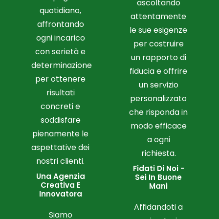
ascoltando
quotidiano,
attentamente
affrontando
le sue esigenze
ogni incarico
per costruire
con serietà e
un rapporto di
determinazione
fiducia e offrire
per ottenere
un servizio
risultati
personalizzato
concreti e
che risponda in
soddisfare
modo efficace
pienamente le
a ogni
aspettative dei
richiesta.
nostri clienti.
Fidati Di Noi -
Una Agenzia
Sei In Buone
Creativa E
Mani
Innovatora
Affidandoti a
Siamo