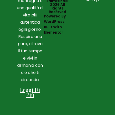
montagna e
Ediltesina©
2026 All
una qualità di
Rights
Reserved
vita più
Powered By
WordPress
autentica
Built With
ogni giorno.
Elementor
Respira aria
pura, ritrova
il tuo tempo
e vivi in
armonia con
ciò che ti
circonda.
Leggi Di
Più