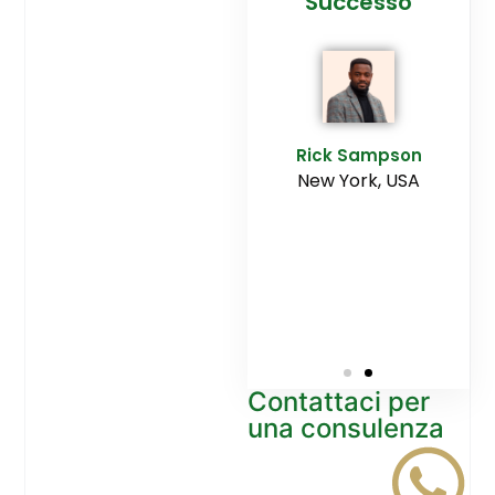
cesso
Agenzia
Successo
Ediltesina”
E
Sampson
Rick Sampson
rk, USA
New York, USA
Mikayla
Macgregor
Monaco
Contattaci per
una consulenza