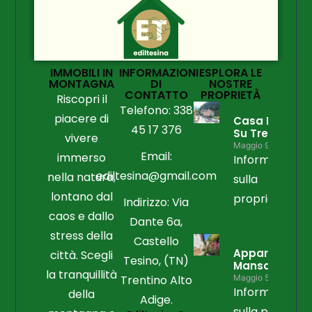
IMMOBILI IN
INFORMAZIONI
ESPLORA LE
MONTAGNA
DI
NOSTRE
CONTATTO
PROPRIETÀ
Riscopri il
Telefono: 338
piacere di
Casa Libera
45 17 376
Su Tre Lati
vivere
Maggio 9, 2026
Email:
immerso
Informazioni
ediltesina@gmail.com
nella natura,
sulla
lontano dal
proprietà
Indirizzo: Via
caos e dallo
Dante 6a,
stress della
Castello
Appartament
città. Scegli
Tesino, (TN)
Mansardato
la tranquillità
Trentino Alto
Maggio 5, 2026
Informazioni
della
Adige.
sulla propriet