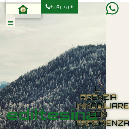
+3384517376
L'
AGENZIA
IMMOBILIAR
ediltesina
CON
ESPERIENZ