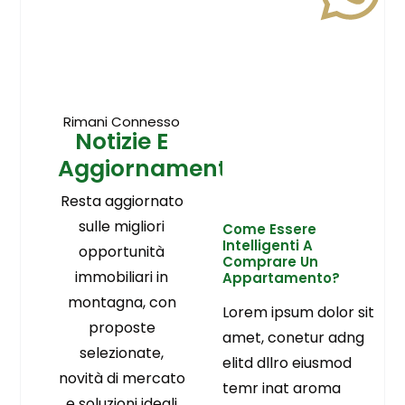
Rimani Connesso
Notizie E
Aggiornamenti
Resta aggiornato
sulle migliori
Come Essere
Intelligenti A
opportunità
Comprare Un
immobiliari in
Appartamento?
montagna, con
Lorem ipsum dolor sit
proposte
amet, conetur adng
selezionate,
elitd dllro eiusmod
novità di mercato
temr inat aroma
e soluzioni ideali