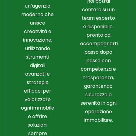
noi potrai
un’agenzia
contare su un
moderna che
team esperto
unisce
e disponibile,
creatività e
pronto ad
innovazione,
accompagnarti
utilizzando
passo dopo
strumenti
passo con
digitali
competenza e
avanzati e
trasparenza,
strategie
garantendo
efficaci per
sicurezza e
valorizzare
serenità in ogni
ogni immobile
operazione
e offrire
immobiliare.
soluzioni
sempre