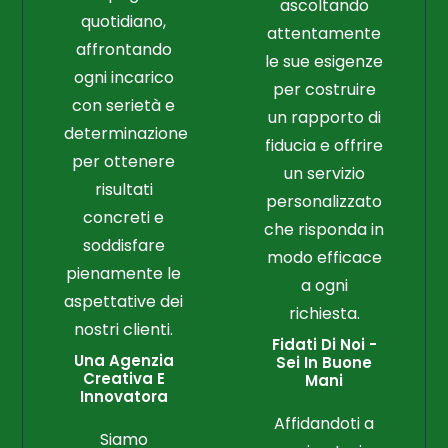
ascoltando
quotidiano,
attentamente
affrontando
le sue esigenze
ogni incarico
per costruire
con serietà e
un rapporto di
determinazione
fiducia e offrire
per ottenere
un servizio
risultati
personalizzato
concreti e
che risponda in
soddisfare
modo efficace
pienamente le
a ogni
aspettative dei
richiesta.
nostri clienti.
Fidati Di Noi -
Una Agenzia
Sei In Buone
Creativa E
Mani
Innovatora
Affidandoti a
Siamo