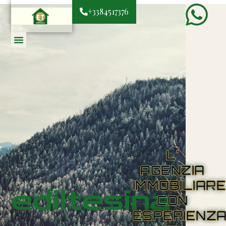
+3384517376
L'
AGENZIA
IMMOBILIAR
ediltesina
CON
ESPERIENZ