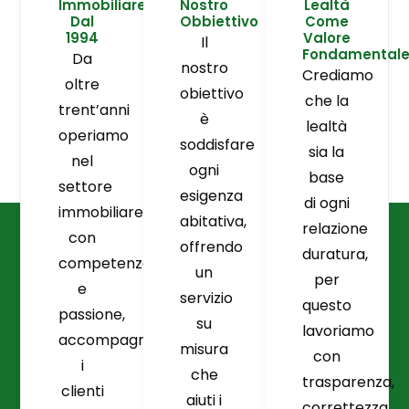
Immobiliare
Nostro
Lealtà
Dal
Obbiettivo
Come
1994
Valore
Il
Fondamental
Da
nostro
Crediamo
oltre
obiettivo
che la
trent’anni
è
lealtà
operiamo
soddisfare
sia la
nel
ogni
base
settore
esigenza
di ogni
immobiliare
abitativa,
relazione
con
offrendo
duratura,
competenza
un
per
e
servizio
questo
passione,
su
lavoriamo
accompagnando
misura
con
i
che
trasparenza,
clienti
aiuti i
correttezza