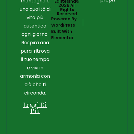
montagna e
Ediltesina©
2026 All
una qualità di
Rights
Reserved
vita più
Powered By
WordPress
autentica
Built With
ogni giorno.
Elementor
Respira aria
pura, ritrova
il tuo tempo
e vivi in
armonia con
ciò che ti
circonda.
Leggi Di
Più