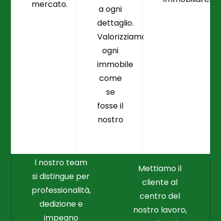
mercato.
a ogni
dettaglio.
Valorizziamo
ogni
immobile
come
se
fosse il
Crediamo
Nella
nostro
Connessione
Professionalità
Con Il Cliente Il
E Nel Lavoro
Nostro Punto
Duro
Di Partenza
l nostro team
Mettiamo il
si distingue per
cliente al
professionalità,
centro del
dedizione e
nostro lavoro,
impegno