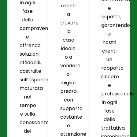
in ogni
clienti
e
fase
a
rispetto,
della
trovare
garantendo
compravendita
la
ai
e
casa
nostri
offrendo
ideale
clienti
soluzioni
o a
un
affidabili,
vendere
rapporto
costruite
al
sincero
sull’esperienza
miglior
e
maturata
prezzo,
professionale
nel
con
in ogni
tempo
supporto
fase
e sulla
costante
della
conoscenza
e
trattativa
del
attenzione
immobiliare.