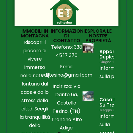
IMMOBILI IN
INFORMAZIONI
ESPLORA LE
MONTAGNA
DI
NOSTRE
CONTATTO
PROPRIETÀ
Riscopri il
Telefono: 338
piacere di
Appartament
45 17 376
Duplex
vivere
Giugno 15, 2026
Email:
immerso
Informazioni
ediltesina@gmail.com
nella natura,
sulla propriet
lontano dal
Indirizzo: Via
caos e dallo
Dante 6a,
Casa Libera
stress della
Castello
Su Tre Lati
città. Scegli
Tesino, (TN)
Maggio 9, 2026
Informazioni
la tranquillità
Trentino Alto
sulla
della
Adige.
proprietà