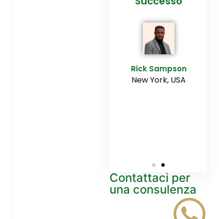
cesso
Agenzia
Successo
Ediltesina”
E
Sampson
Rick Sampson
rk, USA
New York, USA
Mikayla
Macgregor
Monaco
Contattaci per
una consulenza