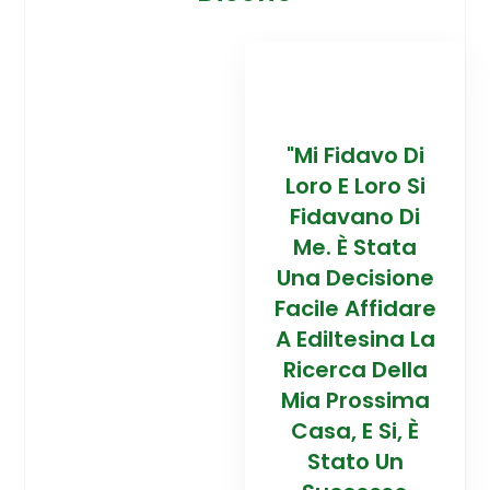
davo Di
“Trovare La
"Mi Fidavo Di
“
 Loro Si
Mia Prossima
Loro E Loro Si
Mi
ano Di
Casa In
Fidavano Di
 Stata
Montagna Ad
Me. È Stata
Mo
cisione
Alta Quota È
Una Decisione
Al
Affidare
Stata Una
Facile Affidare
S
esina La
Esperienza
A Ediltesina La
E
a Della
Straordinaria
Ricerca Della
St
rossima
Grazie Al
Mia Prossima
E Si, È
Team Di
Casa, E Si, È
to Un
Talento Dell'
Stato Un
Ta