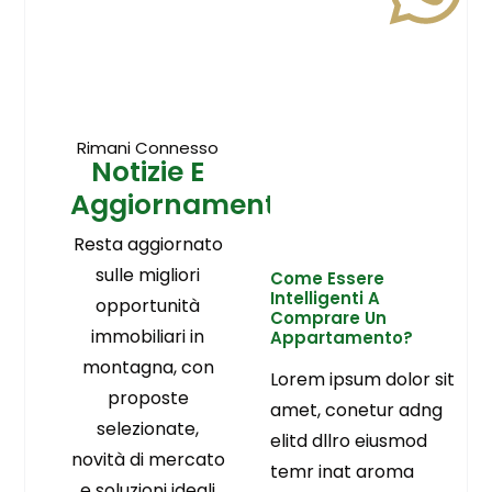
Rimani Connesso
Notizie E
Aggiornamenti
Resta aggiornato
sulle migliori
Come Essere
Intelligenti A
opportunità
Comprare Un
immobiliari in
Appartamento?
montagna, con
Lorem ipsum dolor sit
proposte
amet, conetur adng
selezionate,
elitd dllro eiusmod
novità di mercato
temr inat aroma
e soluzioni ideali