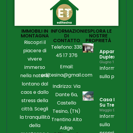
IMMOBILI IN
INFORMAZIONI
ESPLORA LE
MONTAGNA
DI
NOSTRE
CONTATTO
PROPRIETÀ
Riscopri il
Telefono: 338
piacere di
Appartament
45 17 376
Duplex
vivere
Giugno 15, 2026
Email:
immerso
Informazioni
ediltesina@gmail.com
nella natura,
sulla propriet
lontano dal
Indirizzo: Via
caos e dallo
Dante 6a,
Casa Libera
stress della
Castello
Su Tre Lati
città. Scegli
Tesino, (TN)
Maggio 9, 2026
Informazioni
la tranquillità
Trentino Alto
sulla
della
Adige.
proprietà