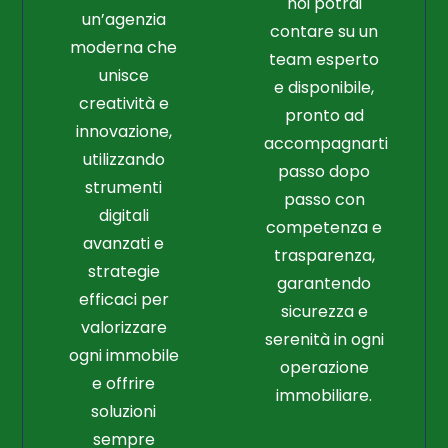
noi potrai
un’agenzia
contare su un
moderna che
team esperto
unisce
e disponibile,
creatività e
pronto ad
innovazione,
accompagnarti
utilizzando
passo dopo
strumenti
passo con
digitali
competenza e
avanzati e
trasparenza,
strategie
garantendo
efficaci per
sicurezza e
valorizzare
serenità in ogni
ogni immobile
operazione
e offrire
immobiliare.
soluzioni
sempre