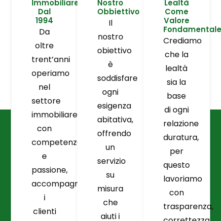
Immobiliare
Nostro
Lealtà
Dal
Obbiettivo
Come
1994
Valore
Il
Fondamental
Da
nostro
Crediamo
oltre
obiettivo
che la
trent’anni
è
lealtà
operiamo
soddisfare
sia la
nel
ogni
base
settore
esigenza
di ogni
immobiliare
abitativa,
relazione
con
offrendo
duratura,
competenza
un
per
e
servizio
questo
passione,
su
lavoriamo
accompagnando
misura
con
i
che
trasparenza,
clienti
aiuti i
correttezza