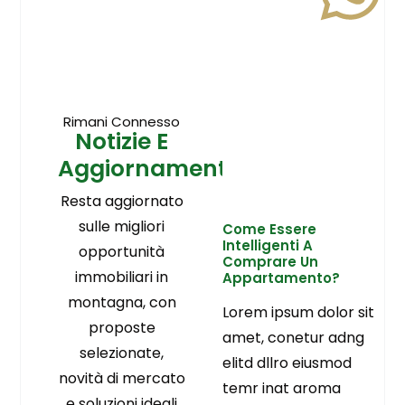
Rimani Connesso
Notizie E
Aggiornamenti
Resta aggiornato
sulle migliori
Come Essere
Intelligenti A
opportunità
Comprare Un
immobiliari in
Appartamento?
montagna, con
Lorem ipsum dolor sit
proposte
amet, conetur adng
selezionate,
elitd dllro eiusmod
novità di mercato
temr inat aroma
e soluzioni ideali