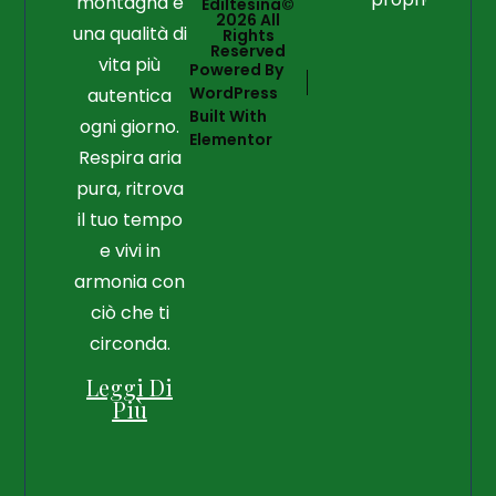
montagna e
Ediltesina©
2026 All
una qualità di
Rights
Reserved
vita più
Powered By
WordPress
autentica
Built With
ogni giorno.
Elementor
Respira aria
pura, ritrova
il tuo tempo
e vivi in
armonia con
ciò che ti
circonda.
Leggi Di
Più