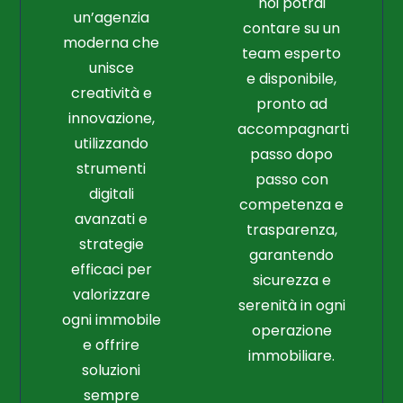
noi potrai
un’agenzia
contare su un
moderna che
team esperto
unisce
e disponibile,
creatività e
pronto ad
innovazione,
accompagnarti
utilizzando
passo dopo
strumenti
passo con
digitali
competenza e
avanzati e
trasparenza,
strategie
garantendo
efficaci per
sicurezza e
valorizzare
serenità in ogni
ogni immobile
operazione
e offrire
immobiliare.
soluzioni
sempre