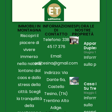
IMMOBILI IN
INFORMAZIONI
ESPLORA LE
MONTAGNA
DI
NOSTRE
CONTATTO
PROPRIETÀ
Riscopri il
Telefono: 338
piacere di
Appartament
45 17 376
Duplex
vivere
Giugno 15, 2026
Email:
immerso
Informazioni
ediltesina@gmail.com
nella natura,
sulla propriet
lontano dal
Indirizzo: Via
caos e dallo
Dante 6a,
Casa Libera
stress della
Castello
Su Tre Lati
città. Scegli
Tesino, (TN)
Maggio 9, 2026
Informazioni
la tranquillità
Trentino Alto
sulla
della
Adige.
proprietà