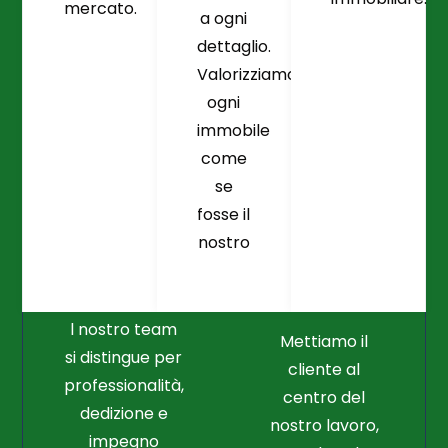
mercato.
a ogni
dettaglio.
Valorizziamo
ogni
immobile
come
se
fosse il
Crediamo
Nella
nostro
Connessione
Professionalità
Con Il Cliente Il
E Nel Lavoro
Nostro Punto
Duro
Di Partenza
l nostro team
Mettiamo il
si distingue per
cliente al
professionalità,
centro del
dedizione e
nostro lavoro,
impegno