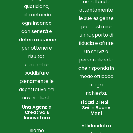
ascoltando
quotidiano,
attentamente
affrontando
le sue esigenze
ogni incarico
per costruire
con serietà e
un rapporto di
determinazione
fiducia e offrire
per ottenere
un servizio
risultati
personalizzato
concreti e
che risponda in
soddisfare
modo efficace
pienamente le
a ogni
aspettative dei
richiesta.
nostri clienti.
Fidati Di Noi -
Una Agenzia
Sei In Buone
Creativa E
Mani
Innovatora
Affidandoti a
Siamo