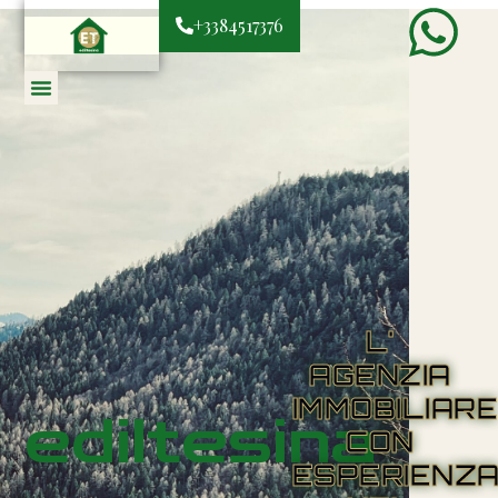
+3384517376
L'
AGENZIA
IMMOBILIAR
ediltesina
CON
ESPERIENZ