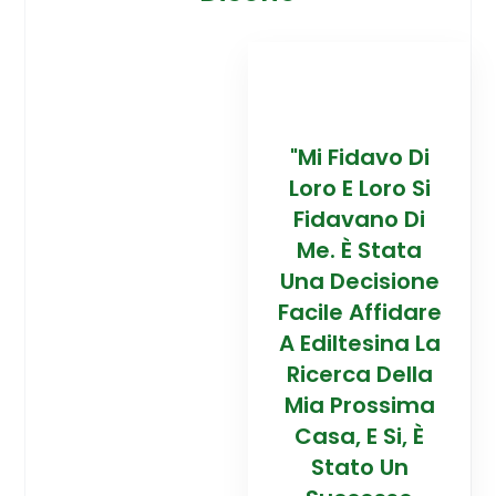
davo Di
“Trovare La
"Mi Fidavo Di
“
 Loro Si
Mia Prossima
Loro E Loro Si
Mi
ano Di
Casa In
Fidavano Di
 Stata
Montagna Ad
Me. È Stata
Mo
cisione
Alta Quota È
Una Decisione
Al
Affidare
Stata Una
Facile Affidare
S
esina La
Esperienza
A Ediltesina La
E
a Della
Straordinaria
Ricerca Della
St
rossima
Grazie Al
Mia Prossima
E Si, È
Team Di
Casa, E Si, È
to Un
Talento Dell'
Stato Un
Ta