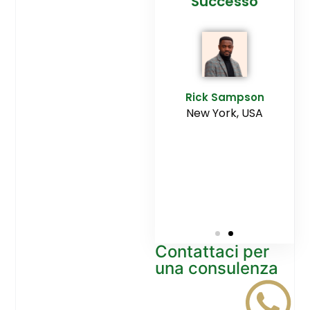
cesso
Agenzia
Successo
Ediltesina”
E
Sampson
Rick Sampson
rk, USA
New York, USA
Mikayla
Macgregor
Monaco
Contattaci per
una consulenza