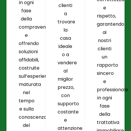
in ogni
clienti
e
fase
a
rispetto,
della
trovare
garantendo
compravendita
la
ai
e
casa
nostri
offrendo
ideale
clienti
soluzioni
o a
un
affidabili,
vendere
rapporto
costruite
al
sincero
sull’esperienza
miglior
e
maturata
prezzo,
professionale
nel
con
in ogni
tempo
supporto
fase
e sulla
costante
della
conoscenza
e
trattativa
del
attenzione
immobiliare.