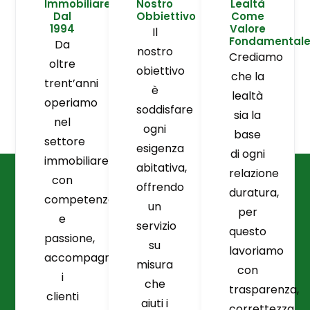
Immobiliare
Nostro
Lealtà
Dal
Obbiettivo
Come
1994
Valore
Il
Fondamental
Da
nostro
Crediamo
oltre
obiettivo
che la
trent’anni
è
lealtà
operiamo
soddisfare
sia la
nel
ogni
base
settore
esigenza
di ogni
immobiliare
abitativa,
relazione
con
offrendo
duratura,
competenza
un
per
e
servizio
questo
passione,
su
lavoriamo
accompagnando
misura
con
i
che
trasparenza,
clienti
aiuti i
correttezza