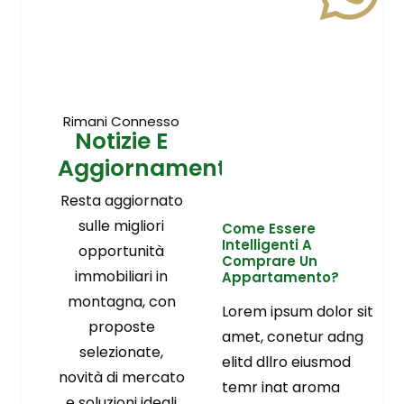
Rimani Connesso
Notizie E
Aggiornamenti
Resta aggiornato
sulle migliori
Come Essere
Intelligenti A
opportunità
Comprare Un
immobiliari in
Appartamento?
montagna, con
Lorem ipsum dolor sit
proposte
amet, conetur adng
selezionate,
elitd dllro eiusmod
novità di mercato
temr inat aroma
e soluzioni ideali