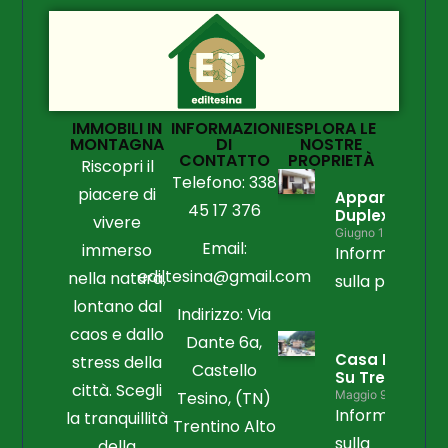
IMMOBILI IN
INFORMAZIONI
ESPLORA LE
MONTAGNA
DI
NOSTRE
CONTATTO
PROPRIETÀ
Riscopri il
Telefono: 338
piacere di
Appartament
45 17 376
Duplex
vivere
Giugno 15, 2026
Email:
immerso
Informazioni
ediltesina@gmail.com
nella natura,
sulla propriet
lontano dal
Indirizzo: Via
caos e dallo
Dante 6a,
Casa Libera
stress della
Castello
Su Tre Lati
città. Scegli
Tesino, (TN)
Maggio 9, 2026
Informazioni
la tranquillità
Trentino Alto
sulla
della