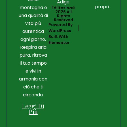
Adige.
proprietà
montagna e
Ediltesina©
2026 All
una qualità di
Rights
Reserved
vita più
Powered By
WordPress
autentica
Built With
ogni giorno.
Elementor
Respira aria
pura, ritrova
il tuo tempo
e vivi in
armonia con
ciò che ti
circonda.
Leggi Di
Più