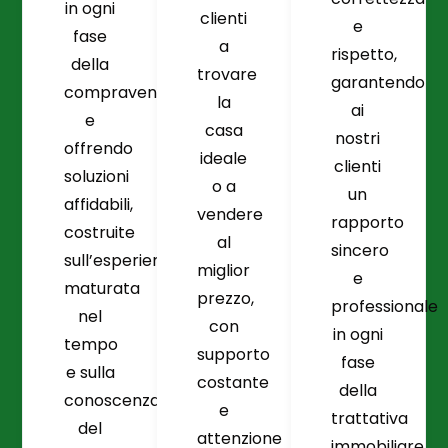
in ogni
clienti
e
fase
a
rispetto,
della
trovare
garantendo
compravendita
la
ai
e
casa
nostri
offrendo
ideale
clienti
soluzioni
o a
un
affidabili,
vendere
rapporto
costruite
al
sincero
sull’esperienza
miglior
e
maturata
prezzo,
professionale
nel
con
in ogni
tempo
supporto
fase
e sulla
costante
della
conoscenza
e
trattativa
del
attenzione
immobiliare.