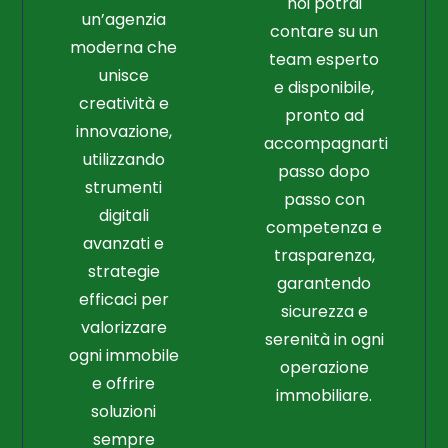
noi potrai
un’agenzia
contare su un
moderna che
team esperto
unisce
e disponibile,
creatività e
pronto ad
innovazione,
accompagnarti
utilizzando
passo dopo
strumenti
passo con
digitali
competenza e
avanzati e
trasparenza,
strategie
garantendo
efficaci per
sicurezza e
valorizzare
serenità in ogni
ogni immobile
operazione
e offrire
immobiliare.
soluzioni
sempre