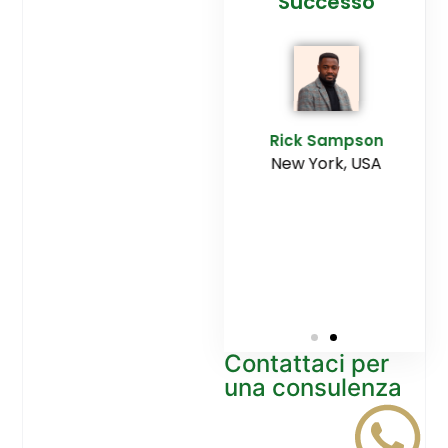
cesso
Agenzia
Successo
Ediltesina”
E
Sampson
Rick Sampson
rk, USA
New York, USA
Mikayla
Macgregor
Monaco
Contattaci per
una consulenza