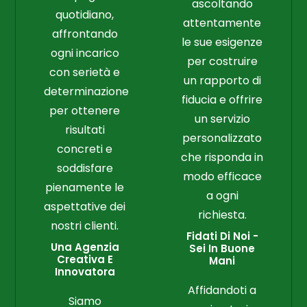
ascoltando
quotidiano,
attentamente
affrontando
le sue esigenze
ogni incarico
per costruire
con serietà e
un rapporto di
determinazione
fiducia e offrire
per ottenere
un servizio
risultati
personalizzato
concreti e
che risponda in
soddisfare
modo efficace
pienamente le
a ogni
aspettative dei
richiesta.
nostri clienti.
Fidati Di Noi -
Una Agenzia
Sei In Buone
Creativa E
Mani
Innovatora
Affidandoti a
Siamo