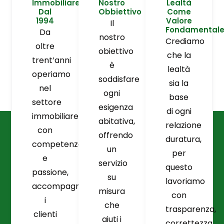
Immobiliare
Nostro
Lealtà
Dal
Obbiettivo
Come
1994
Valore
Il
Fondamental
Da
nostro
Crediamo
oltre
obiettivo
che la
trent’anni
è
lealtà
operiamo
soddisfare
sia la
nel
ogni
base
settore
esigenza
di ogni
immobiliare
abitativa,
relazione
con
offrendo
duratura,
competenza
un
per
e
servizio
questo
passione,
su
lavoriamo
accompagnando
misura
con
i
che
trasparenza,
clienti
aiuti i
correttezza