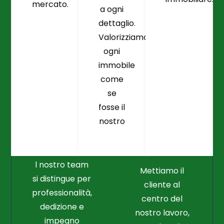
mercato.
a ogni
dettaglio.
Valorizziamo
ogni
immobile
come
se
fosse il
Crediamo
Nella
nostro
Connessione
Professionalità
Con Il Cliente Il
E Nel Lavoro
Nostro Punto
Duro
Di Partenza
l nostro team
Mettiamo il
si distingue per
cliente al
professionalità,
centro del
dedizione e
nostro lavoro,
impegno