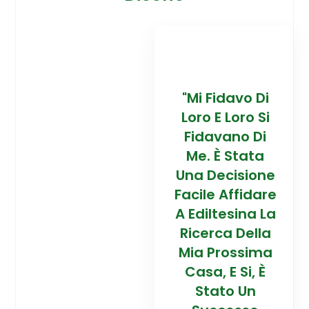
davo Di
“Trovare La
"Mi Fidavo Di
“
 Loro Si
Mia Prossima
Loro E Loro Si
Mi
ano Di
Casa In
Fidavano Di
 Stata
Montagna Ad
Me. È Stata
Mo
cisione
Alta Quota È
Una Decisione
Al
Affidare
Stata Una
Facile Affidare
S
esina La
Esperienza
A Ediltesina La
E
a Della
Straordinaria
Ricerca Della
St
rossima
Grazie Al
Mia Prossima
E Si, È
Team Di
Casa, E Si, È
to Un
Talento Dell'
Stato Un
Ta