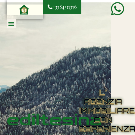
+3384517376
L'
AGENZIA
IMMOBILIAR
ediltesina
CON
ESPERIENZ