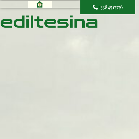
+3384517376
ediltesina