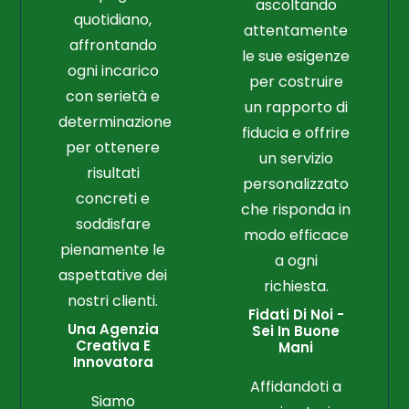
ascoltando
quotidiano,
attentamente
affrontando
le sue esigenze
ogni incarico
per costruire
con serietà e
un rapporto di
determinazione
fiducia e offrire
per ottenere
un servizio
risultati
personalizzato
concreti e
che risponda in
soddisfare
modo efficace
pienamente le
a ogni
aspettative dei
richiesta.
nostri clienti.
Fidati Di Noi -
Una Agenzia
Sei In Buone
Creativa E
Mani
Innovatora
Affidandoti a
Siamo