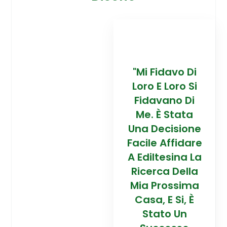
davo Di
“Trovare La
"Mi Fidavo Di
“
 Loro Si
Mia Prossima
Loro E Loro Si
Mi
ano Di
Casa In
Fidavano Di
 Stata
Montagna Ad
Me. È Stata
Mo
cisione
Alta Quota È
Una Decisione
Al
Affidare
Stata Una
Facile Affidare
S
esina La
Esperienza
A Ediltesina La
E
a Della
Straordinaria
Ricerca Della
St
rossima
Grazie Al
Mia Prossima
E Si, È
Team Di
Casa, E Si, È
to Un
Talento Dell'
Stato Un
Ta