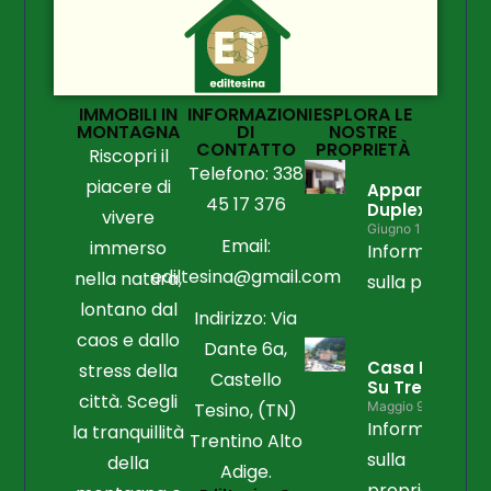
IMMOBILI IN
INFORMAZIONI
ESPLORA LE
MONTAGNA
DI
NOSTRE
CONTATTO
PROPRIETÀ
Riscopri il
Telefono: 338
piacere di
Appartament
45 17 376
Duplex
vivere
Giugno 15, 2026
Email:
immerso
Informazioni
ediltesina@gmail.com
nella natura,
sulla propriet
lontano dal
Indirizzo: Via
caos e dallo
Dante 6a,
Casa Libera
stress della
Castello
Su Tre Lati
città. Scegli
Tesino, (TN)
Maggio 9, 2026
Informazioni
la tranquillità
Trentino Alto
sulla
della
Adige.
proprietà