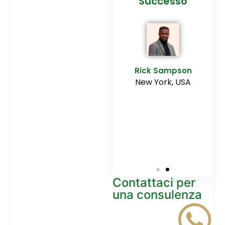
cesso
Agenzia
Successo
Ediltesina”
E
Sampson
Rick Sampson
rk, USA
New York, USA
Mikayla
Macgregor
Monaco
Contattaci per
una consulenza