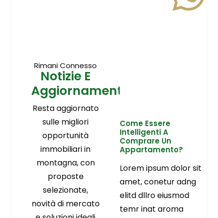
Rimani Connesso
Notizie E
Aggiornamenti
Resta aggiornato
sulle migliori
Come Essere
Intelligenti A
opportunità
Comprare Un
immobiliari in
Appartamento?
montagna, con
Lorem ipsum dolor sit
proposte
amet, conetur adng
selezionate,
elitd dllro eiusmod
novità di mercato
temr inat aroma
e soluzioni ideali