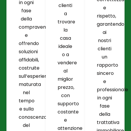
in ogni
clienti
e
fase
a
rispetto,
della
trovare
garantendo
compravendita
la
ai
e
casa
nostri
offrendo
ideale
clienti
soluzioni
o a
un
affidabili,
vendere
rapporto
costruite
al
sincero
sull’esperienza
miglior
e
maturata
prezzo,
professionale
nel
con
in ogni
tempo
supporto
fase
e sulla
costante
della
conoscenza
e
trattativa
del
attenzione
immobiliare.