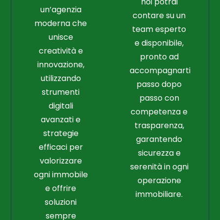
noi potrai
un’agenzia
contare su un
moderna che
team esperto
unisce
e disponibile,
creatività e
pronto ad
innovazione,
accompagnarti
utilizzando
passo dopo
strumenti
passo con
digitali
competenza e
avanzati e
trasparenza,
strategie
garantendo
efficaci per
sicurezza e
valorizzare
serenità in ogni
ogni immobile
operazione
e offrire
immobiliare.
soluzioni
sempre