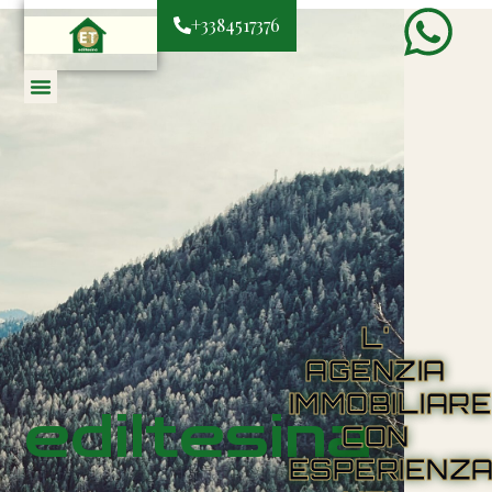
+3384517376
L'
AGENZIA
IMMOBILIAR
ediltesina
CON
ESPERIENZ