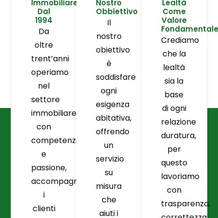
Immobiliare
Nostro
Lealtà
Dal
Obbiettivo
Come
1994
Valore
Il
Fondamental
Da
nostro
Crediamo
oltre
obiettivo
che la
trent’anni
è
lealtà
operiamo
soddisfare
sia la
nel
ogni
base
settore
esigenza
di ogni
immobiliare
abitativa,
relazione
con
offrendo
duratura,
competenza
un
per
e
servizio
questo
passione,
su
lavoriamo
accompagnando
misura
con
i
che
trasparenza,
clienti
aiuti i
correttezza