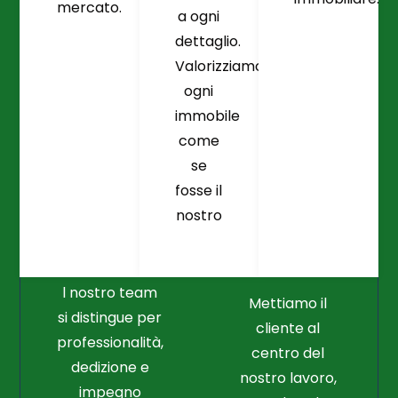
mercato.
a ogni
dettaglio.
Valorizziamo
ogni
immobile
come
se
fosse il
Crediamo
Nella
nostro
Connessione
Professionalità
Con Il Cliente Il
E Nel Lavoro
Nostro Punto
Duro
Di Partenza
l nostro team
Mettiamo il
si distingue per
cliente al
professionalità,
centro del
dedizione e
nostro lavoro,
impegno