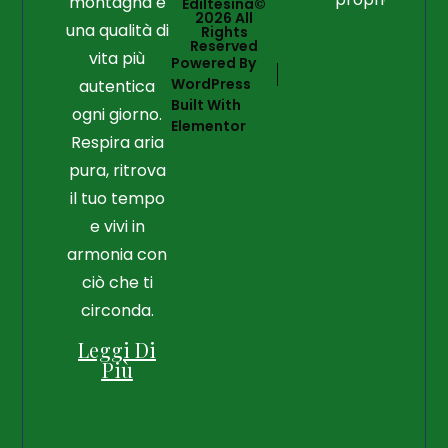
montagna e
Ediltesina©
2026 All
una qualità di
Rights
Reserved
vita più
Powered By
WordPress
autentica
Built With
ogni giorno.
Elementor
Respira aria
pura, ritrova
il tuo tempo
e vivi in
armonia con
ciò che ti
circonda.
Leggi Di
Più