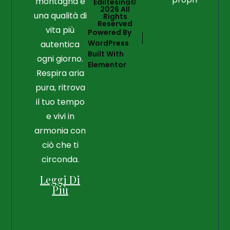
montagna e
Ediltesina©
2026 All
una qualità di
Rights
Reserved
vita più
Powered By
WordPress
autentica
Built With
ogni giorno.
Elementor
Respira aria
pura, ritrova
il tuo tempo
e vivi in
armonia con
ciò che ti
circonda.
Leggi Di
Più