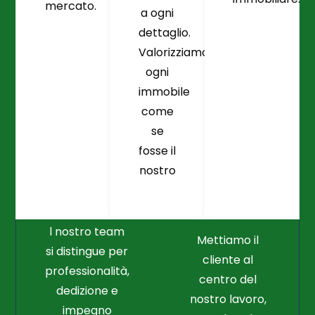
mercato.
a ogni
dettaglio.
Valorizziamo
ogni
immobile
come
se
fosse il
Crediamo
Nella
nostro
Connessione
Professionalità
Con Il Cliente Il
E Nel Lavoro
Nostro Punto
Duro
Di Partenza
l nostro team
Mettiamo il
si distingue per
cliente al
professionalità,
centro del
dedizione e
nostro lavoro,
impegno