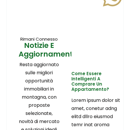
Rimani Connesso
Notizie E
Aggiornamenti
Resta aggiornato
sulle migliori
Come Essere
Intelligenti A
opportunità
Comprare Un
immobiliari in
Appartamento?
montagna, con
Lorem ipsum dolor sit
proposte
amet, conetur adng
selezionate,
elitd dllro eiusmod
novità di mercato
temr inat aroma
e soluzioni ideali