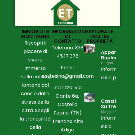
IMMOBILI IN
INFORMAZIONI
ESPLORA LE
MONTAGNA
DI
NOSTRE
CONTATTO
PROPRIETÀ
Riscopri il
Telefono: 338
piacere di
Appartament
45 17 376
Duplex
vivere
Giugno 15, 2026
Email:
immerso
Informazioni
ediltesina@gmail.com
nella natura,
sulla propriet
lontano dal
Indirizzo: Via
caos e dallo
Dante 6a,
Casa Libera
stress della
Castello
Su Tre Lati
città. Scegli
Tesino, (TN)
Maggio 9, 2026
Informazioni
la tranquillità
Trentino Alto
sulla
della
Adige.
proprietà