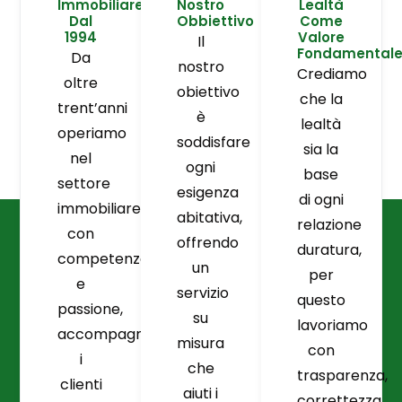
Immobiliare
Nostro
Lealtà
Dal
Obbiettivo
Come
1994
Valore
Il
Fondamental
Da
nostro
Crediamo
oltre
obiettivo
che la
trent’anni
è
lealtà
operiamo
soddisfare
sia la
nel
ogni
base
settore
esigenza
di ogni
immobiliare
abitativa,
relazione
con
offrendo
duratura,
competenza
un
per
e
servizio
questo
passione,
su
lavoriamo
accompagnando
misura
con
i
che
trasparenza,
clienti
aiuti i
correttezza