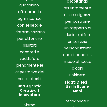
ascoltando
quotidiano,
attentamente
affrontando
le sue esigenze
ogni incarico
per costruire
con serietà e
un rapporto di
determinazione
fiducia e offrire
per ottenere
un servizio
risultati
personalizzato
concreti e
che risponda in
soddisfare
modo efficace
pienamente le
a ogni
aspettative dei
richiesta.
nostri clienti.
Fidati Di Noi -
Una Agenzia
Sei In Buone
Creativa E
Mani
Innovatora
Affidandoti a
Siamo