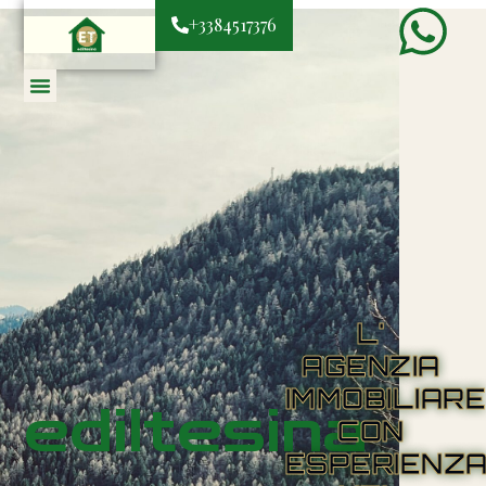
+3384517376
L'
AGENZIA
IMMOBILIAR
ediltesina
CON
ESPERIENZ