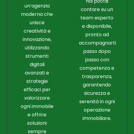
noi potrai
un’agenzia
contare su un
moderna che
team esperto
unisce
e disponibile,
creatività e
pronto ad
innovazione,
accompagnarti
utilizzando
passo dopo
strumenti
passo con
digitali
competenza e
avanzati e
trasparenza,
strategie
garantendo
efficaci per
sicurezza e
valorizzare
serenità in ogni
ogni immobile
operazione
e offrire
immobiliare.
soluzioni
sempre