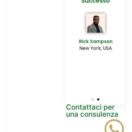
cesso
Agenzia
Successo
Ediltesina”
E
Sampson
Rick Sampson
rk, USA
New York, USA
Mikayla
Macgregor
Monaco
Contattaci per
una consulenza