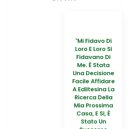
davo Di
“Trovare La
"Mi Fidavo Di
“
 Loro Si
Mia Prossima
Loro E Loro Si
Mi
ano Di
Casa In
Fidavano Di
 Stata
Montagna Ad
Me. È Stata
Mo
cisione
Alta Quota È
Una Decisione
Al
Affidare
Stata Una
Facile Affidare
S
esina La
Esperienza
A Ediltesina La
E
a Della
Straordinaria
Ricerca Della
St
rossima
Grazie Al
Mia Prossima
E Si, È
Team Di
Casa, E Si, È
to Un
Talento Dell'
Stato Un
Ta