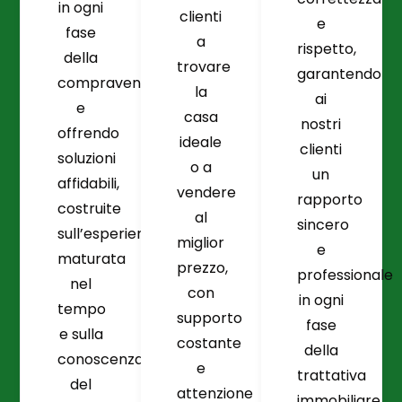
in ogni
clienti
e
fase
a
rispetto,
della
trovare
garantendo
compravendita
la
ai
e
casa
nostri
offrendo
ideale
clienti
soluzioni
o a
un
affidabili,
vendere
rapporto
costruite
al
sincero
sull’esperienza
miglior
e
maturata
prezzo,
professionale
nel
con
in ogni
tempo
supporto
fase
e sulla
costante
della
conoscenza
e
trattativa
del
attenzione
immobiliare.