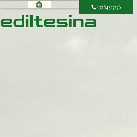
+3384517376
ediltesina