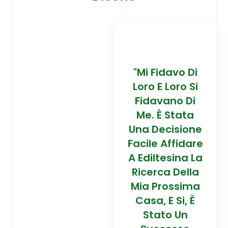
davo Di
“Trovare La
"Mi Fidavo Di
“
 Loro Si
Mia Prossima
Loro E Loro Si
Mi
ano Di
Casa In
Fidavano Di
 Stata
Montagna Ad
Me. È Stata
Mo
cisione
Alta Quota È
Una Decisione
Al
Affidare
Stata Una
Facile Affidare
S
esina La
Esperienza
A Ediltesina La
E
a Della
Straordinaria
Ricerca Della
St
rossima
Grazie Al
Mia Prossima
E Si, È
Team Di
Casa, E Si, È
to Un
Talento Dell'
Stato Un
Ta