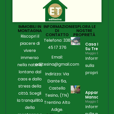
IMMOBILI IN
INFORMAZIONI
ESPLORA LE
MONTAGNA
DI
NOSTRE
CONTATTO
PROPRIETÀ
Riscopri il
Telefono: 338
piacere di
Casa Libera
45 17 376
Su Tre Lati
vivere
Maggio 9, 2026
Email:
immerso
Informazioni
ediltesina@gmail.com
nella natura,
sulla
lontano dal
proprietà
Indirizzo: Via
caos e dallo
Dante 6a,
stress della
Castello
Appartament
città. Scegli
Tesino, (TN)
Mansardato
la tranquillità
Trentino Alto
Maggio 5, 2026
Informazioni
della
Adige.
sulla propriet