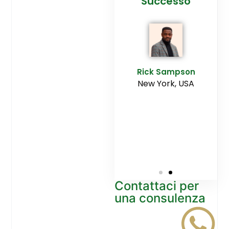
cesso
Agenzia
Successo
Ediltesina”
E
Sampson
Rick Sampson
rk, USA
New York, USA
Mikayla
Macgregor
Monaco
Contattaci per
una consulenza