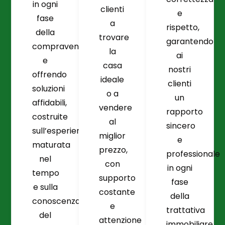
in ogni
clienti
e
fase
a
rispetto,
della
trovare
garantendo
compravendita
la
ai
e
casa
nostri
offrendo
ideale
clienti
soluzioni
o a
un
affidabili,
vendere
rapporto
costruite
al
sincero
sull’esperienza
miglior
e
maturata
prezzo,
professionale
nel
con
in ogni
tempo
supporto
fase
e sulla
costante
della
conoscenza
e
trattativa
del
attenzione
immobiliare.