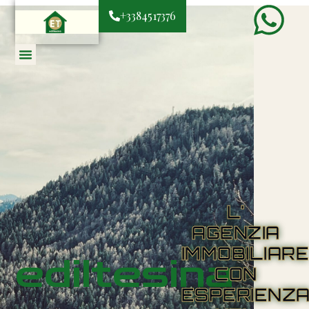
+3384517376
L'
AGENZIA
IMMOBILIAR
ediltesina
CON
ESPERIENZ