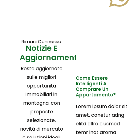
Rimani Connesso
Notizie E
Aggiornamenti
Resta aggiornato
sulle migliori
Come Essere
Intelligenti A
opportunità
Comprare Un
immobiliari in
Appartamento?
montagna, con
Lorem ipsum dolor sit
proposte
amet, conetur adng
selezionate,
elitd dllro eiusmod
novità di mercato
temr inat aroma
e soluzioni ideali