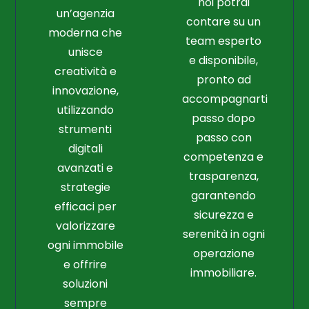
noi potrai
un’agenzia
contare su un
moderna che
team esperto
unisce
e disponibile,
creatività e
pronto ad
innovazione,
accompagnarti
utilizzando
passo dopo
strumenti
passo con
digitali
competenza e
avanzati e
trasparenza,
strategie
garantendo
efficaci per
sicurezza e
valorizzare
serenità in ogni
ogni immobile
operazione
e offrire
immobiliare.
soluzioni
sempre