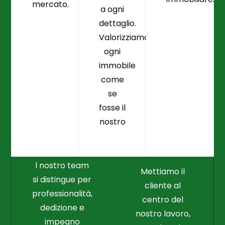
mercato.
a ogni
dettaglio.
Valorizziamo
ogni
immobile
come
se
fosse il
Crediamo
Nella
nostro
Connessione
Professionalità
Con Il Cliente Il
E Nel Lavoro
Nostro Punto
Duro
Di Partenza
l nostro team
Mettiamo il
si distingue per
cliente al
professionalità,
centro del
dedizione e
nostro lavoro,
impegno