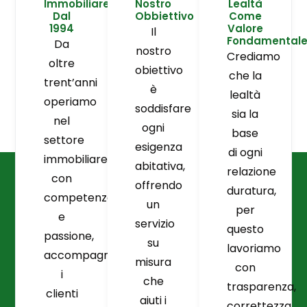
Immobiliare
Nostro
Lealtà
Dal
Obbiettivo
Come
1994
Valore
Il
Fondamental
Da
nostro
Crediamo
oltre
obiettivo
che la
trent’anni
è
lealtà
operiamo
soddisfare
sia la
nel
ogni
base
settore
esigenza
di ogni
immobiliare
abitativa,
relazione
con
offrendo
duratura,
competenza
un
per
e
servizio
questo
passione,
su
lavoriamo
accompagnando
misura
con
i
che
trasparenza,
clienti
aiuti i
correttezza