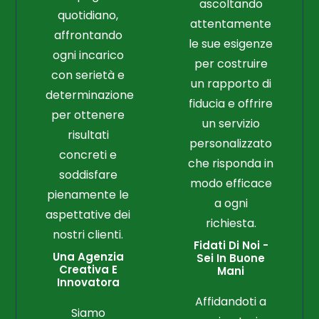
ascoltando
quotidiano,
attentamente
affrontando
le sue esigenze
ogni incarico
per costruire
con serietà e
un rapporto di
determinazione
fiducia e offrire
per ottenere
un servizio
risultati
personalizzato
concreti e
che risponda in
soddisfare
modo efficace
pienamente le
a ogni
aspettative dei
richiesta.
nostri clienti.
Fidati Di Noi -
Una Agenzia
Sei In Buone
Creativa E
Mani
Innovatora
Affidandoti a
Siamo