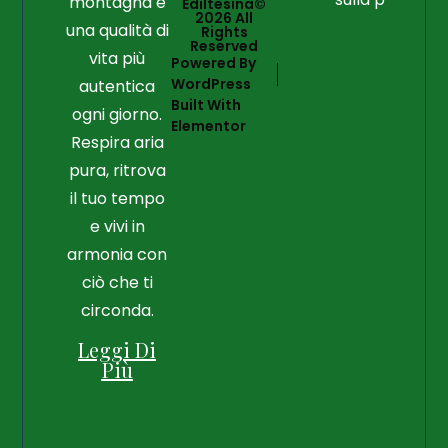
montagna e
Ediltesina©
2026 All
una qualità di
Rights
Reserved
vita più
Powered By
WordPress
autentica
Built With
ogni giorno.
Elementor
Respira aria
pura, ritrova
il tuo tempo
e vivi in
armonia con
ciò che ti
circonda.
Leggi Di
Più