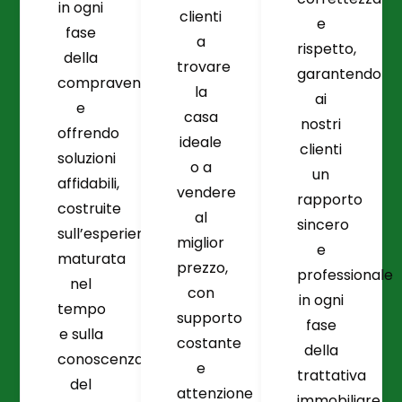
in ogni
clienti
e
fase
a
rispetto,
della
trovare
garantendo
compravendita
la
ai
e
casa
nostri
offrendo
ideale
clienti
soluzioni
o a
un
affidabili,
vendere
rapporto
costruite
al
sincero
sull’esperienza
miglior
e
maturata
prezzo,
professionale
nel
con
in ogni
tempo
supporto
fase
e sulla
costante
della
conoscenza
e
trattativa
del
attenzione
immobiliare.