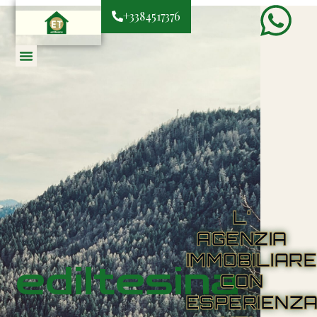
+3384517376
L'
AGENZIA
IMMOBILIAR
ediltesina
CON
ESPERIENZ