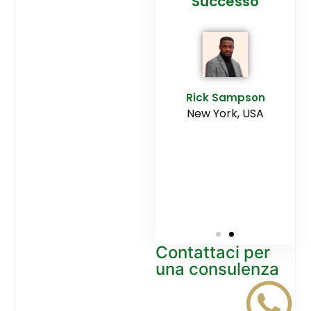
cesso
Agenzia
Successo
Ediltesina”
E
Sampson
Rick Sampson
rk, USA
New York, USA
Mikayla
Macgregor
Monaco
Contattaci per
una consulenza