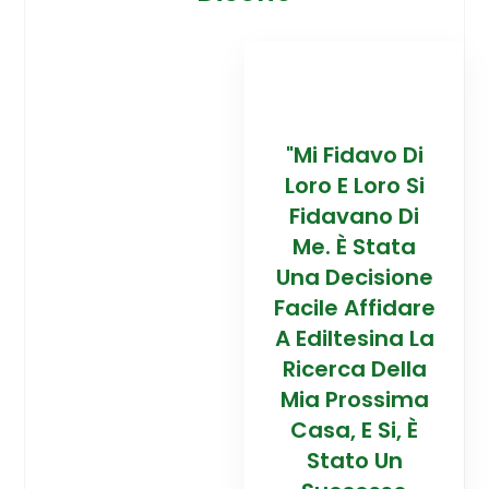
davo Di
“Trovare La
"Mi Fidavo Di
“
 Loro Si
Mia Prossima
Loro E Loro Si
Mi
ano Di
Casa In
Fidavano Di
 Stata
Montagna Ad
Me. È Stata
Mo
cisione
Alta Quota È
Una Decisione
Al
Affidare
Stata Una
Facile Affidare
S
esina La
Esperienza
A Ediltesina La
E
a Della
Straordinaria
Ricerca Della
St
rossima
Grazie Al
Mia Prossima
E Si, È
Team Di
Casa, E Si, È
to Un
Talento Dell'
Stato Un
Ta