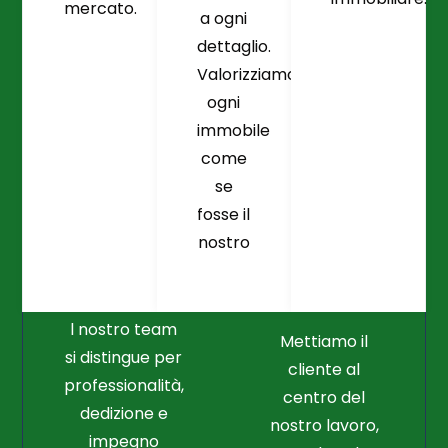
mercato.
a ogni
dettaglio.
Valorizziamo
ogni
immobile
come
se
fosse il
Crediamo
Nella
nostro
Connessione
Professionalità
Con Il Cliente Il
E Nel Lavoro
Nostro Punto
Duro
Di Partenza
l nostro team
Mettiamo il
si distingue per
cliente al
professionalità,
centro del
dedizione e
nostro lavoro,
impegno