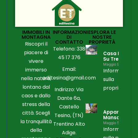
IMMOBILI IN
INFORMAZIONI
ESPLORA LE
MONTAGNA
DI
NOSTRE
CONTATTO
PROPRIETÀ
Riscopri il
Telefono: 338
piacere di
Casa Libera
45 17 376
Su Tre Lati
vivere
Maggio 9, 2026
Email:
immerso
Informazioni
ediltesina@gmail.com
nella natura,
sulla
lontano dal
proprietà
Indirizzo: Via
caos e dallo
Dante 6a,
stress della
Castello
Appartament
città. Scegli
Tesino, (TN)
Mansardato
la tranquillità
Trentino Alto
Maggio 5, 2026
Informazioni
della
Adige.
sulla propriet