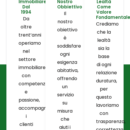
Immobiliare
Nostro
Lealtà
Dal
Obbiettivo
Come
1994
Valore
Il
Fondamental
Da
nostro
Crediamo
oltre
obiettivo
che la
trent’anni
è
lealtà
operiamo
soddisfare
sia la
nel
ogni
base
settore
esigenza
di ogni
immobiliare
abitativa,
relazione
con
offrendo
duratura,
competenza
un
per
e
servizio
questo
passione,
su
lavoriamo
accompagnando
misura
con
i
che
trasparenza,
clienti
aiuti i
correttezza