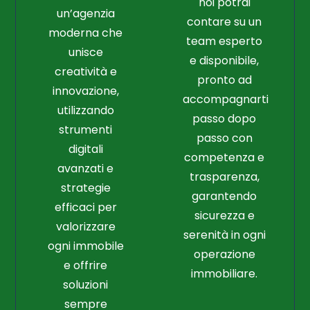
noi potrai
un’agenzia
contare su un
moderna che
team esperto
unisce
e disponibile,
creatività e
pronto ad
innovazione,
accompagnarti
utilizzando
passo dopo
strumenti
passo con
digitali
competenza e
avanzati e
trasparenza,
strategie
garantendo
efficaci per
sicurezza e
valorizzare
serenità in ogni
ogni immobile
operazione
e offrire
immobiliare.
soluzioni
sempre