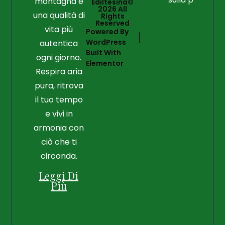
montagna e
Ediltesina©
2026 All
una qualità di
Rights
Reserved
vita più
Powered By
WordPress
autentica
Built With
ogni giorno.
Elementor
Respira aria
pura, ritrova
il tuo tempo
e vivi in
armonia con
ciò che ti
circonda.
Leggi Di
Più