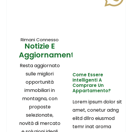
Rimani Connesso
Notizie E
Aggiornamenti
Resta aggiornato
sulle migliori
Come Essere
Intelligenti A
opportunità
Comprare Un
immobiliari in
Appartamento?
montagna, con
Lorem ipsum dolor sit
proposte
amet, conetur adng
selezionate,
elitd dllro eiusmod
novità di mercato
temr inat aroma
e soluzioni ideali