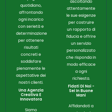
ascoltando
quotidiano,
attentamente
affrontando
le sue esigenze
ogni incarico
per costruire
con serietà e
un rapporto di
determinazione
fiducia e offrire
per ottenere
un servizio
risultati
personalizzato
concreti e
che risponda in
soddisfare
modo efficace
pienamente le
a ogni
aspettative dei
richiesta.
nostri clienti.
Fidati Di Noi -
Una Agenzia
Sei In Buone
Creativa E
Mani
Innovatora
Affidandoti a
Siamo