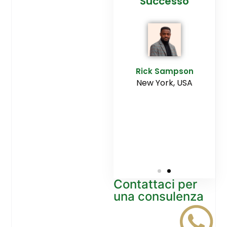
cesso
Agenzia
Successo
Ediltesina”
E
Sampson
Rick Sampson
rk, USA
New York, USA
Mikayla
Macgregor
Monaco
Contattaci per
una consulenza