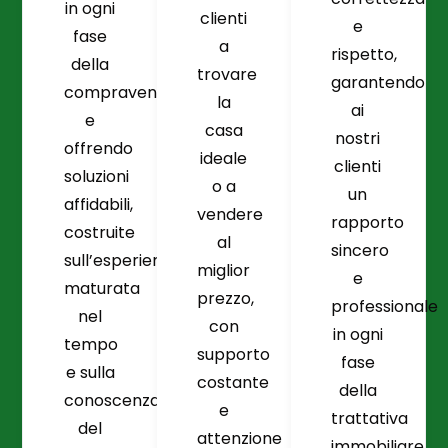
in ogni
clienti
e
fase
a
rispetto,
della
trovare
garantendo
compravendita
la
ai
e
casa
nostri
offrendo
ideale
clienti
soluzioni
o a
un
affidabili,
vendere
rapporto
costruite
al
sincero
sull’esperienza
miglior
e
maturata
prezzo,
professionale
nel
con
in ogni
tempo
supporto
fase
e sulla
costante
della
conoscenza
e
trattativa
del
attenzione
immobiliare.