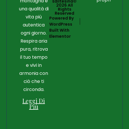
montagna e
Ediltesina©
2026 All
una qualità di
Rights
Reserved
vita più
Powered By
WordPress
autentica
Built With
ogni giorno.
Elementor
Respira aria
pura, ritrova
il tuo tempo
e vivi in
armonia con
ciò che ti
circonda.
Leggi Di
Più