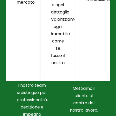
mercato.
a ogni
dettaglio.
Valorizziamo
ogni
immobile
come
se
fosse il
Crediamo
Nella
nostro
Connessione
Professionalità
Con Il Cliente Il
E Nel Lavoro
Nostro Punto
Duro
Di Partenza
l nostro team
Mettiamo il
si distingue per
cliente al
professionalità,
centro del
dedizione e
nostro lavoro,
impegno