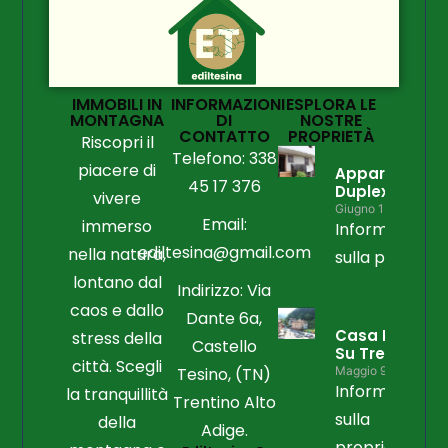
IMMOBILI IN
INFORMAZIONI
ESPLORA LE
MONTAGNA
DI
NOSTRE
CONTATTO
PROPRIETÀ
Riscopri il
Telefono: 338
piacere di
Appartament
45 17 376
Duplex
vivere
Giugno 15, 2026
Email:
immerso
Informazioni
ediltesina@gmail.com
nella natura,
sulla propriet
lontano dal
Indirizzo: Via
caos e dallo
Dante 6a,
Casa Libera
stress della
Castello
Su Tre Lati
città. Scegli
Tesino, (TN)
Maggio 9, 2026
Informazioni
la tranquillità
Trentino Alto
sulla
della
Adige.
proprietà