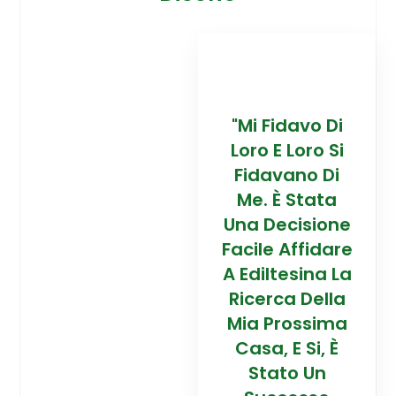
davo Di
“Trovare La
"Mi Fidavo Di
“
 Loro Si
Mia Prossima
Loro E Loro Si
Mi
ano Di
Casa In
Fidavano Di
 Stata
Montagna Ad
Me. È Stata
Mo
cisione
Alta Quota È
Una Decisione
Al
Affidare
Stata Una
Facile Affidare
S
esina La
Esperienza
A Ediltesina La
E
a Della
Straordinaria
Ricerca Della
St
rossima
Grazie Al
Mia Prossima
E Si, È
Team Di
Casa, E Si, È
to Un
Talento Dell'
Stato Un
Ta