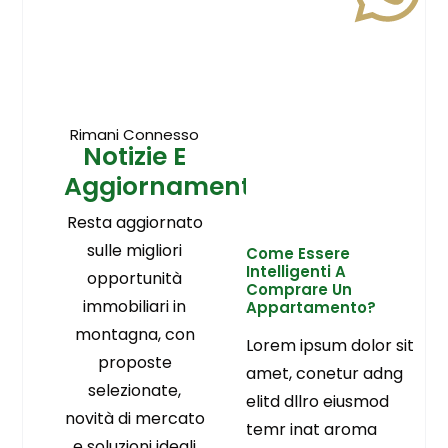
Rimani Connesso
Notizie E
Aggiornamenti
Resta aggiornato
sulle migliori
Come Essere
Intelligenti A
opportunità
Comprare Un
immobiliari in
Appartamento?
montagna, con
Lorem ipsum dolor sit
proposte
amet, conetur adng
selezionate,
elitd dllro eiusmod
novità di mercato
temr inat aroma
e soluzioni ideali