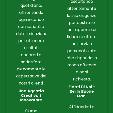
ascoltando
quotidiano,
attentamente
affrontando
le sue esigenze
ogni incarico
per costruire
con serietà e
un rapporto di
determinazione
fiducia e offrire
per ottenere
un servizio
risultati
personalizzato
concreti e
che risponda in
soddisfare
modo efficace
pienamente le
a ogni
aspettative dei
richiesta.
nostri clienti.
Fidati Di Noi -
Una Agenzia
Sei In Buone
Creativa E
Mani
Innovatora
Affidandoti a
Siamo