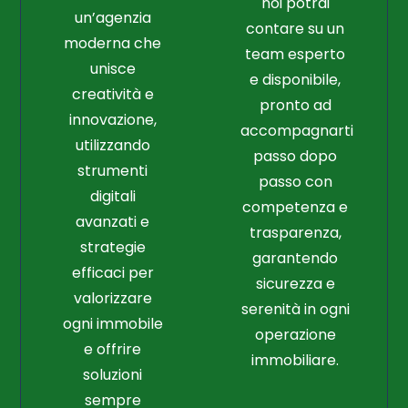
noi potrai
un’agenzia
contare su un
moderna che
team esperto
unisce
e disponibile,
creatività e
pronto ad
innovazione,
accompagnarti
utilizzando
passo dopo
strumenti
passo con
digitali
competenza e
avanzati e
trasparenza,
strategie
garantendo
efficaci per
sicurezza e
valorizzare
serenità in ogni
ogni immobile
operazione
e offrire
immobiliare.
soluzioni
sempre