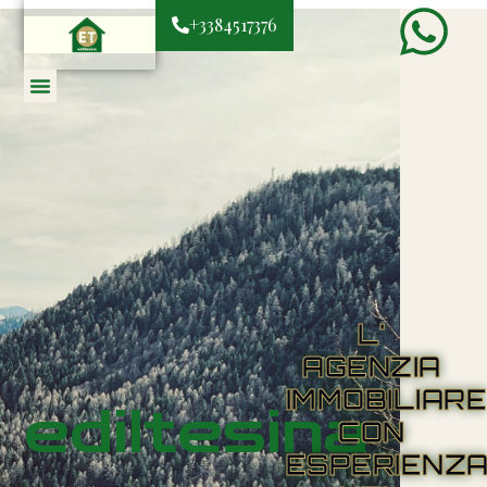
+3384517376
L'
AGENZIA
IMMOBILIAR
ediltesina
CON
ESPERIENZ