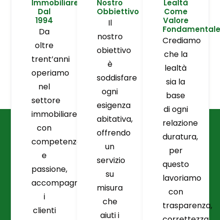
Immobiliare
Nostro
Lealtà
Dal
Obbiettivo
Come
1994
Valore
Il
Fondamental
Da
nostro
Crediamo
oltre
obiettivo
che la
trent’anni
è
lealtà
operiamo
soddisfare
sia la
nel
ogni
base
settore
esigenza
di ogni
immobiliare
abitativa,
relazione
con
offrendo
duratura,
competenza
un
per
e
servizio
questo
passione,
su
lavoriamo
accompagnando
misura
con
i
che
trasparenza,
clienti
aiuti i
correttezza