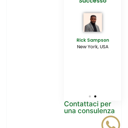
cesso
Agenzia
Successo
Ediltesina”
E
Sampson
Rick Sampson
rk, USA
New York, USA
Mikayla
Macgregor
Monaco
Contattaci per
una consulenza