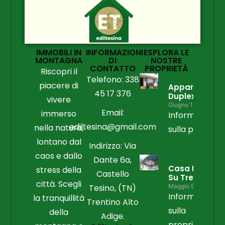
IMMOBILI IN
INFORMAZIONI
ESPLORA LE
MONTAGNA
DI
NOSTRE
CONTATTO
PROPRIETÀ
Riscopri il
Telefono: 338
piacere di
Appartament
45 17 376
Duplex
vivere
Giugno 15, 2026
Email:
immerso
Informazioni
ediltesina@gmail.com
nella natura,
sulla propriet
lontano dal
Indirizzo: Via
caos e dallo
Dante 6a,
Casa Libera
stress della
Castello
Su Tre Lati
città. Scegli
Tesino, (TN)
Maggio 9, 2026
Informazioni
la tranquillità
Trentino Alto
sulla
della
Adige.
proprietà