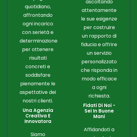
ascoltando
quotidiano,
attentamente
affrontando
le sue esigenze
ogni incarico
per costruire
con serietà e
un rapporto di
determinazione
fiducia e offrire
per ottenere
un servizio
risultati
personalizzato
concreti e
che risponda in
soddisfare
modo efficace
pienamente le
a ogni
aspettative dei
richiesta.
nostri clienti.
Fidati Di Noi -
Una Agenzia
Sei In Buone
Creativa E
Mani
Innovatora
Affidandoti a
Siamo