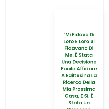
davo Di
“Trovare La
"Mi Fidavo Di
“
 Loro Si
Mia Prossima
Loro E Loro Si
Mi
ano Di
Casa In
Fidavano Di
 Stata
Montagna Ad
Me. È Stata
Mo
cisione
Alta Quota È
Una Decisione
Al
Affidare
Stata Una
Facile Affidare
S
esina La
Esperienza
A Ediltesina La
E
a Della
Straordinaria
Ricerca Della
St
rossima
Grazie Al
Mia Prossima
E Si, È
Team Di
Casa, E Si, È
to Un
Talento Dell'
Stato Un
Ta