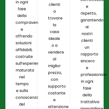
in ogni
clienti
e
fase
a
rispetto,
della
trovare
garantendo
compravendita
la
ai
e
casa
nostri
offrendo
ideale
clienti
soluzioni
o a
un
affidabili,
vendere
rapporto
costruite
al
sincero
sull’esperienza
miglior
e
maturata
prezzo,
professionale
nel
con
in ogni
tempo
supporto
fase
e sulla
costante
della
conoscenza
e
trattativa
del
attenzione
immobiliare.