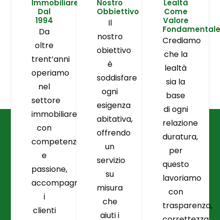
Immobiliare
Nostro
Lealtà
Dal
Obbiettivo
Come
1994
Valore
Il
Fondamental
Da
nostro
Crediamo
oltre
obiettivo
che la
trent’anni
è
lealtà
operiamo
soddisfare
sia la
nel
ogni
base
settore
esigenza
di ogni
immobiliare
abitativa,
relazione
con
offrendo
duratura,
competenza
un
per
e
servizio
questo
passione,
su
lavoriamo
accompagnando
misura
con
i
che
trasparenza,
clienti
aiuti i
correttezza