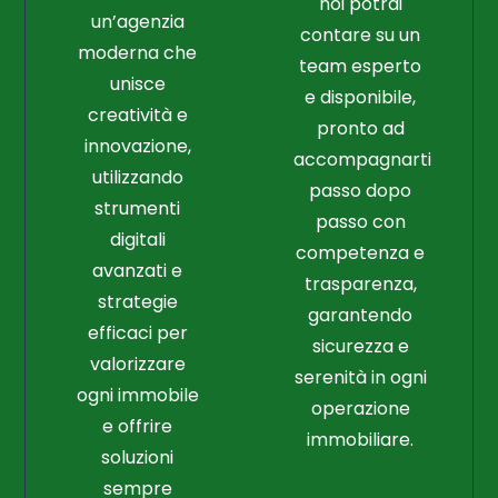
noi potrai
un’agenzia
contare su un
moderna che
team esperto
unisce
e disponibile,
creatività e
pronto ad
innovazione,
accompagnarti
utilizzando
passo dopo
strumenti
passo con
digitali
competenza e
avanzati e
trasparenza,
strategie
garantendo
efficaci per
sicurezza e
valorizzare
serenità in ogni
ogni immobile
operazione
e offrire
immobiliare.
soluzioni
sempre