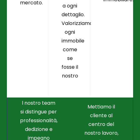
mercato.
a ogni
dettaglio.
Valorizziamo
ogni
immobile
come
se
fosse il
Crediamo
Nella
nostro
Connessione
Professionalità
Con Il Cliente Il
E Nel Lavoro
Nostro Punto
Duro
Di Partenza
l nostro team
Mettiamo il
si distingue per
cliente al
professionalità,
centro del
dedizione e
nostro lavoro,
impegno