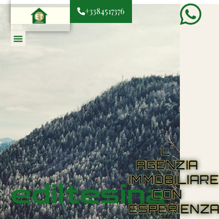
+3384517376
L'
AGENZIA
IMMOBILIAR
ediltesina
CON
ESPERIENZ