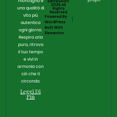
montagna e
Ediltesina©
2026 All
una qualità di
Rights
Reserved
vita più
Powered By
WordPress
autentica
Built With
ogni giorno.
Elementor
Respira aria
pura, ritrova
il tuo tempo
e vivi in
armonia con
ciò che ti
circonda.
Leggi Di
Più