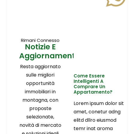
Rimani Connesso
Notizie E
Aggiornamenti
Resta aggiornato
sulle migliori
Come Essere
Intelligenti A
opportunità
Comprare Un
immobiliari in
Appartamento?
montagna, con
Lorem ipsum dolor sit
proposte
amet, conetur adng
selezionate,
elitd dllro eiusmod
novità di mercato
temr inat aroma
e soluzioni ideali