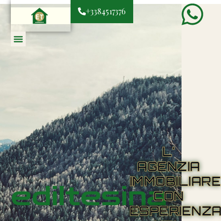
+3384517376
L'
AGENZIA
IMMOBILIAR
ediltesina
CON
ESPERIENZ