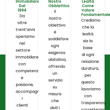
Immobiliare
Nostro
Lealtà
Dal
Obbiettivo
Come
1994
Valore
Il
Fondamental
Da
nostro
Crediamo
oltre
obiettivo
che la
trent’anni
è
lealtà
operiamo
soddisfare
sia la
nel
ogni
base
settore
esigenza
di ogni
immobiliare
abitativa,
relazione
con
offrendo
duratura,
competenza
un
per
e
servizio
questo
passione,
su
lavoriamo
accompagnando
misura
con
i
che
trasparenza,
clienti
aiuti i
correttezza