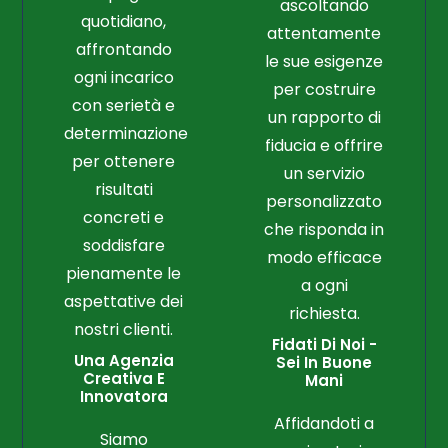
ascoltando
quotidiano,
attentamente
affrontando
le sue esigenze
ogni incarico
per costruire
con serietà e
un rapporto di
determinazione
fiducia e offrire
per ottenere
un servizio
risultati
personalizzato
concreti e
che risponda in
soddisfare
modo efficace
pienamente le
a ogni
aspettative dei
richiesta.
nostri clienti.
Fidati Di Noi -
Una Agenzia
Sei In Buone
Creativa E
Mani
Innovatora
Affidandoti a
Siamo