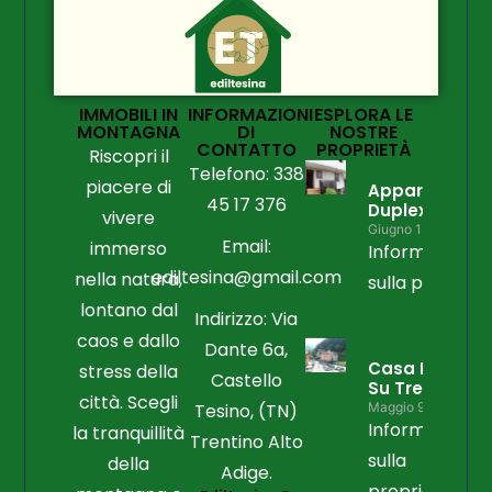
IMMOBILI IN
INFORMAZIONI
ESPLORA LE
MONTAGNA
DI
NOSTRE
CONTATTO
PROPRIETÀ
Riscopri il
Telefono: 338
piacere di
Appartament
45 17 376
Duplex
vivere
Giugno 15, 2026
Email:
immerso
Informazioni
ediltesina@gmail.com
nella natura,
sulla propriet
lontano dal
Indirizzo: Via
caos e dallo
Dante 6a,
Casa Libera
stress della
Castello
Su Tre Lati
città. Scegli
Tesino, (TN)
Maggio 9, 2026
Informazioni
la tranquillità
Trentino Alto
sulla
della
Adige.
proprietà