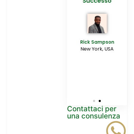
cesso
Agenzia
Successo
Ediltesina”
E
Sampson
Rick Sampson
rk, USA
New York, USA
Mikayla
Macgregor
Monaco
Contattaci per
una consulenza