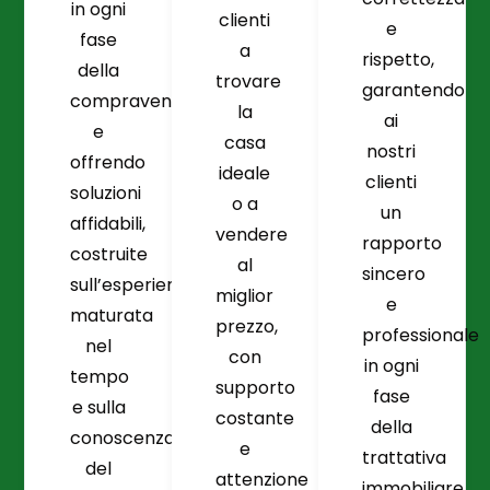
in ogni
clienti
e
fase
a
rispetto,
della
trovare
garantendo
compravendita
la
ai
e
casa
nostri
offrendo
ideale
clienti
soluzioni
o a
un
affidabili,
vendere
rapporto
costruite
al
sincero
sull’esperienza
miglior
e
maturata
prezzo,
professionale
nel
con
in ogni
tempo
supporto
fase
e sulla
costante
della
conoscenza
e
trattativa
del
attenzione
immobiliare.