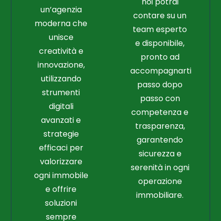
noi potrai
un’agenzia
contare su un
moderna che
team esperto
unisce
e disponibile,
creatività e
pronto ad
innovazione,
accompagnarti
utilizzando
passo dopo
strumenti
passo con
digitali
competenza e
avanzati e
trasparenza,
strategie
garantendo
efficaci per
sicurezza e
valorizzare
serenità in ogni
ogni immobile
operazione
e offrire
immobiliare.
soluzioni
sempre