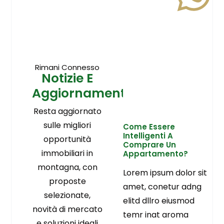
Rimani Connesso
Notizie E
Aggiornamenti
Resta aggiornato
sulle migliori
Come Essere
Intelligenti A
opportunità
Comprare Un
immobiliari in
Appartamento?
montagna, con
Lorem ipsum dolor sit
proposte
amet, conetur adng
selezionate,
elitd dllro eiusmod
novità di mercato
temr inat aroma
e soluzioni ideali