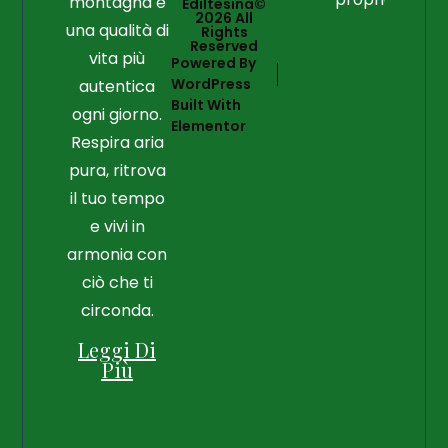
montagna e
Ediltesina©
2026 All
una qualità di
Rights
Reserved
vita più
Powered By
WordPress
autentica
Built With
ogni giorno.
Elementor
Respira aria
pura, ritrova
il tuo tempo
e vivi in
armonia con
ciò che ti
circonda.
Leggi Di
Più