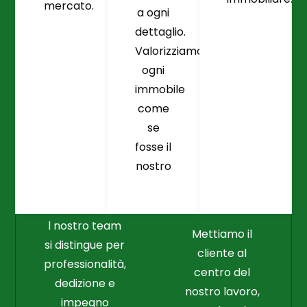
mercato.
a ogni
dettaglio.
Valorizziamo
ogni
immobile
come
se
fosse il
Crediamo
Nella
nostro
Connessione
Professionalità
Con Il Cliente Il
E Nel Lavoro
Nostro Punto
Duro
Di Partenza
l nostro team
Mettiamo il
si distingue per
cliente al
professionalità,
centro del
dedizione e
nostro lavoro,
impegno