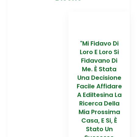
davo Di
“Trovare La
"Mi Fidavo Di
“
 Loro Si
Mia Prossima
Loro E Loro Si
Mi
ano Di
Casa In
Fidavano Di
 Stata
Montagna Ad
Me. È Stata
Mo
cisione
Alta Quota È
Una Decisione
Al
Affidare
Stata Una
Facile Affidare
S
esina La
Esperienza
A Ediltesina La
E
a Della
Straordinaria
Ricerca Della
St
rossima
Grazie Al
Mia Prossima
E Si, È
Team Di
Casa, E Si, È
to Un
Talento Dell'
Stato Un
Ta