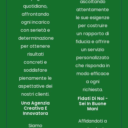
ascoltando
quotidiano,
attentamente
affrontando
le sue esigenze
ogni incarico
per costruire
con serietà e
un rapporto di
determinazione
fiducia e offrire
per ottenere
un servizio
risultati
personalizzato
concreti e
che risponda in
soddisfare
modo efficace
pienamente le
a ogni
aspettative dei
richiesta.
nostri clienti.
Fidati Di Noi -
Una Agenzia
Sei In Buone
Creativa E
Mani
Innovatora
Affidandoti a
Siamo