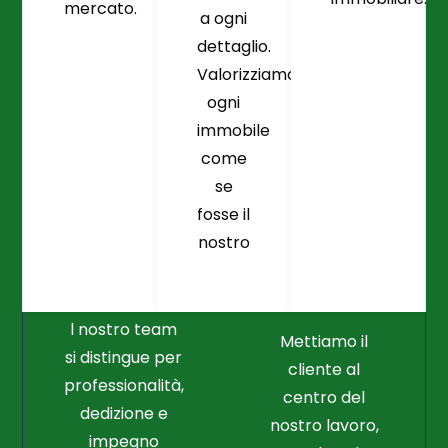
mercato.
a ogni
dettaglio.
Valorizziamo
ogni
immobile
come
se
fosse il
Crediamo
Nella
nostro
Connessione
Professionalità
Con Il Cliente Il
E Nel Lavoro
Nostro Punto
Duro
Di Partenza
l nostro team
Mettiamo il
si distingue per
cliente al
professionalità,
centro del
dedizione e
nostro lavoro,
impegno