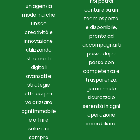
noi potrai
un’agenzia
contare su un
moderna che
team esperto
unisce
e disponibile,
creatività e
pronto ad
innovazione,
accompagnarti
utilizzando
passo dopo
strumenti
passo con
digitali
competenza e
avanzati e
trasparenza,
strategie
garantendo
efficaci per
sicurezza e
valorizzare
serenità in ogni
ogni immobile
operazione
e offrire
immobiliare.
soluzioni
sempre