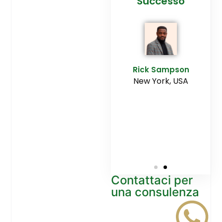
cesso
Agenzia
Successo
Ediltesina”
E
Sampson
Rick Sampson
rk, USA
New York, USA
Mikayla
Macgregor
Monaco
Contattaci per
una consulenza