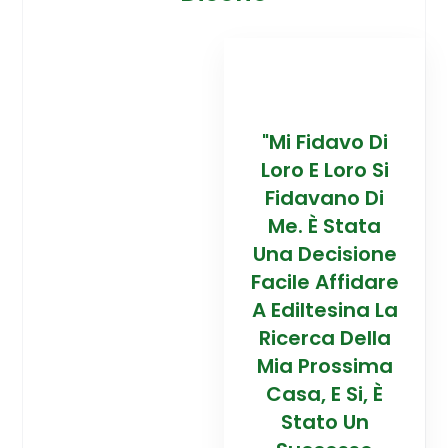
davo Di
“Trovare La
"Mi Fidavo Di
“
 Loro Si
Mia Prossima
Loro E Loro Si
Mi
ano Di
Casa In
Fidavano Di
 Stata
Montagna Ad
Me. È Stata
Mo
cisione
Alta Quota È
Una Decisione
Al
Affidare
Stata Una
Facile Affidare
S
esina La
Esperienza
A Ediltesina La
E
a Della
Straordinaria
Ricerca Della
St
rossima
Grazie Al
Mia Prossima
E Si, È
Team Di
Casa, E Si, È
to Un
Talento Dell'
Stato Un
Ta