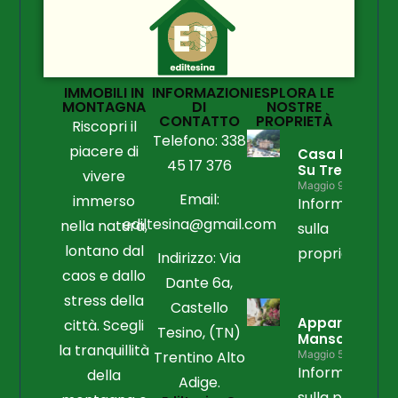
IMMOBILI IN
INFORMAZIONI
ESPLORA LE
MONTAGNA
DI
NOSTRE
CONTATTO
PROPRIETÀ
Riscopri il
Telefono: 338
piacere di
Casa Libera
45 17 376
Su Tre Lati
vivere
Maggio 9, 2026
Email:
immerso
Informazioni
ediltesina@gmail.com
nella natura,
sulla
lontano dal
proprietà
Indirizzo: Via
caos e dallo
Dante 6a,
stress della
Castello
Appartament
città. Scegli
Tesino, (TN)
Mansardato
la tranquillità
Trentino Alto
Maggio 5, 2026
Informazioni
della
Adige.
sulla propriet