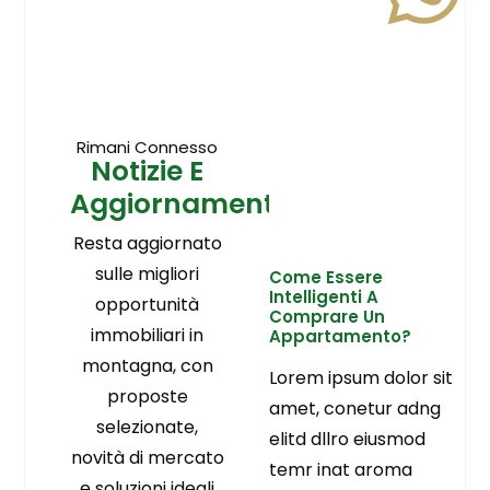
Rimani Connesso
Notizie E
Aggiornamenti
Resta aggiornato
sulle migliori
Come Essere
Intelligenti A
opportunità
Comprare Un
immobiliari in
Appartamento?
montagna, con
Lorem ipsum dolor sit
proposte
amet, conetur adng
selezionate,
elitd dllro eiusmod
novità di mercato
temr inat aroma
e soluzioni ideali