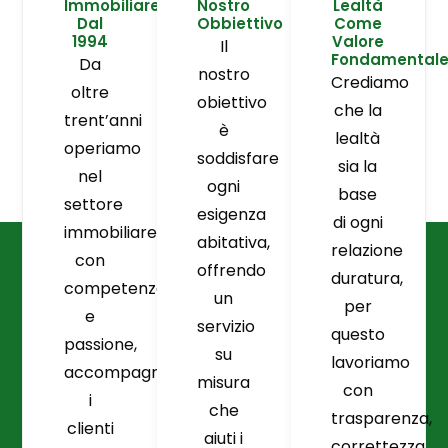
Immobiliare
Nostro
Lealtà
Dal
Obbiettivo
Come
1994
Valore
Il
Fondamental
Da
nostro
Crediamo
oltre
obiettivo
che la
trent’anni
è
lealtà
operiamo
soddisfare
sia la
nel
ogni
base
settore
esigenza
di ogni
immobiliare
abitativa,
relazione
con
offrendo
duratura,
competenza
un
per
e
servizio
questo
passione,
su
lavoriamo
accompagnando
misura
con
i
che
trasparenza,
clienti
aiuti i
correttezza