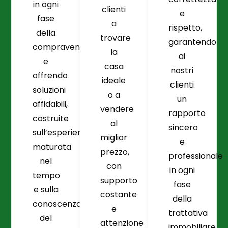
in ogni
clienti
e
fase
a
rispetto,
della
trovare
garantendo
compravendita
la
ai
e
casa
nostri
offrendo
ideale
clienti
soluzioni
o a
un
affidabili,
vendere
rapporto
costruite
al
sincero
sull’esperienza
miglior
e
maturata
prezzo,
professionale
nel
con
in ogni
tempo
supporto
fase
e sulla
costante
della
conoscenza
e
trattativa
del
attenzione
immobiliare.