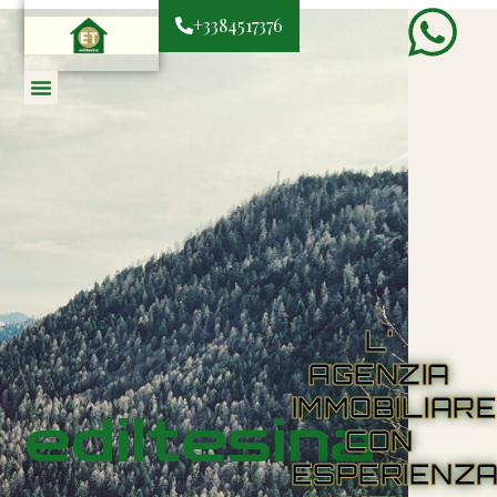
+3384517376
L'
AGENZIA
IMMOBILIAR
ediltesina
CON
ESPERIENZ