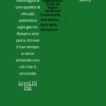
montagna e
Ediltesina©
2026 All
una qualità di
Rights
Reserved
vita più
Powered By
WordPress
autentica
Built With
ogni giorno.
Elementor
Respira aria
pura, ritrova
il tuo tempo
e vivi in
armonia con
ciò che ti
circonda.
Leggi Di
Più