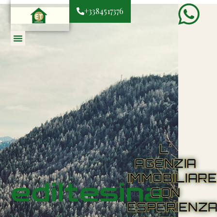
+3384517376
L'
AGENZIA
IMMOBILIAR
ediltesina
CON
ESPERIENZ