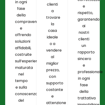
in ogni
clienti
e
fase
a
rispetto,
della
trovare
garantendo
compravendita
la
ai
e
casa
nostri
offrendo
ideale
clienti
soluzioni
o a
un
affidabili,
vendere
rapporto
costruite
al
sincero
sull’esperienza
miglior
e
maturata
prezzo,
professionale
nel
con
in ogni
tempo
supporto
fase
e sulla
costante
della
conoscenza
e
trattativa
del
attenzione
immobiliare.