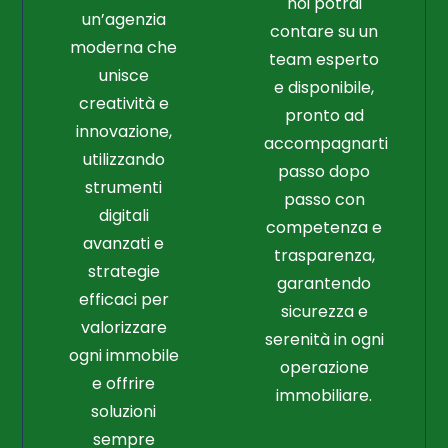
noi potrai
un’agenzia
contare su un
moderna che
team esperto
unisce
e disponibile,
creatività e
pronto ad
innovazione,
accompagnarti
utilizzando
passo dopo
strumenti
passo con
digitali
competenza e
avanzati e
trasparenza,
strategie
garantendo
efficaci per
sicurezza e
valorizzare
serenità in ogni
ogni immobile
operazione
e offrire
immobiliare.
soluzioni
sempre