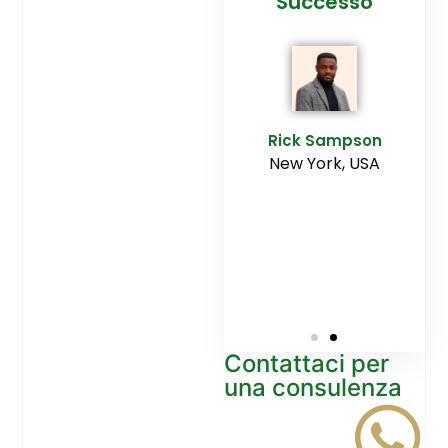
cesso
Agenzia
Successo
Ediltesina”
E
Sampson
Rick Sampson
rk, USA
New York, USA
Mikayla
Macgregor
Monaco
Contattaci per
una consulenza