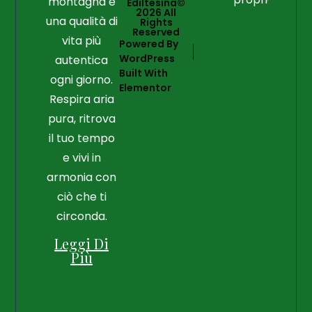
montagna e
Ediltesina©
2026 All
una qualità di
Rights
Reserved
vita più
Powered By
WordPress
autentica
Built With
ogni giorno.
Elementor
Respira aria
pura, ritrova
il tuo tempo
e vivi in
armonia con
ciò che ti
circonda.
Leggi Di
Più