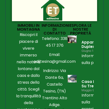
IMMOBILI IN
INFORMAZIONI
ESPLORA LE
MONTAGNA
DI
NOSTRE
CONTATTO
PROPRIETÀ
Riscopri il
Telefono: 338
piacere di
Appartament
45 17 376
Duplex
vivere
Giugno 15, 2026
Email:
immerso
Informazioni
ediltesina@gmail.com
nella natura,
sulla propriet
lontano dal
Indirizzo: Via
caos e dallo
Dante 6a,
Casa Libera
stress della
Castello
Su Tre Lati
città. Scegli
Tesino, (TN)
Maggio 9, 2026
Informazioni
la tranquillità
Trentino Alto
sulla
della
Adige.
proprietà