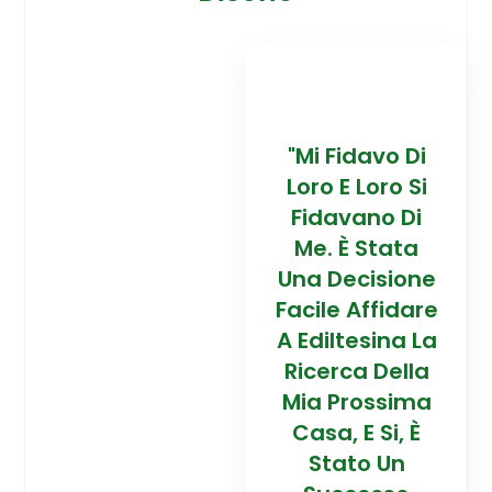
davo Di
“Trovare La
"Mi Fidavo Di
“
 Loro Si
Mia Prossima
Loro E Loro Si
Mi
ano Di
Casa In
Fidavano Di
 Stata
Montagna Ad
Me. È Stata
Mo
cisione
Alta Quota È
Una Decisione
Al
Affidare
Stata Una
Facile Affidare
S
esina La
Esperienza
A Ediltesina La
E
a Della
Straordinaria
Ricerca Della
St
rossima
Grazie Al
Mia Prossima
E Si, È
Team Di
Casa, E Si, È
to Un
Talento Dell'
Stato Un
Ta