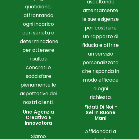
ascoltando
quotidiano,
attentamente
affrontando
le sue esigenze
ogni incarico
per costruire
con serietà e
un rapporto di
determinazione
fiducia e offrire
per ottenere
un servizio
risultati
personalizzato
concreti e
che risponda in
soddisfare
modo efficace
pienamente le
a ogni
aspettative dei
richiesta.
nostri clienti.
Fidati Di Noi -
Una Agenzia
Sei In Buone
Creativa E
Mani
Innovatora
Affidandoti a
Siamo