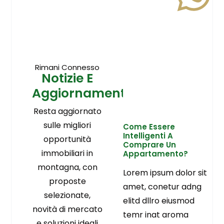
Rimani Connesso
Notizie E
Aggiornamenti
Resta aggiornato
sulle migliori
Come Essere
Intelligenti A
opportunità
Comprare Un
immobiliari in
Appartamento?
montagna, con
Lorem ipsum dolor sit
proposte
amet, conetur adng
selezionate,
elitd dllro eiusmod
novità di mercato
temr inat aroma
e soluzioni ideali