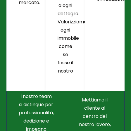
mercato.
a ogni
dettaglio.
Valorizziamo
ogni
immobile
come
se
fosse il
Crediamo
Nella
nostro
Connessione
Professionalità
Con Il Cliente Il
E Nel Lavoro
Nostro Punto
Duro
Di Partenza
l nostro team
Mettiamo il
si distingue per
cliente al
professionalità,
centro del
dedizione e
nostro lavoro,
impegno