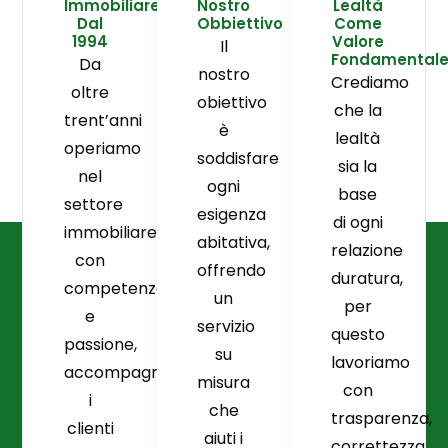
Immobiliare
Nostro
Lealtà
Dal
Obbiettivo
Come
1994
Valore
Il
Fondamental
Da
nostro
Crediamo
oltre
obiettivo
che la
trent’anni
è
lealtà
operiamo
soddisfare
sia la
nel
ogni
base
settore
esigenza
di ogni
immobiliare
abitativa,
relazione
con
offrendo
duratura,
competenza
un
per
e
servizio
questo
passione,
su
lavoriamo
accompagnando
misura
con
i
che
trasparenza,
clienti
aiuti i
correttezza