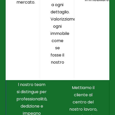
mercato.
a ogni
dettaglio.
Valorizziamo
ogni
immobile
come
se
fosse il
Crediamo
Nella
nostro
Connessione
Professionalità
Con Il Cliente Il
E Nel Lavoro
Nostro Punto
Duro
Di Partenza
l nostro team
Mettiamo il
si distingue per
cliente al
professionalità,
centro del
dedizione e
nostro lavoro,
impegno