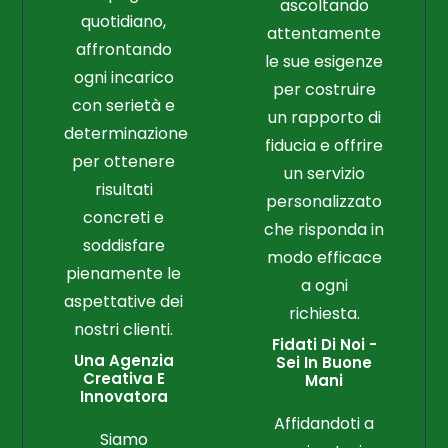
ascoltando
quotidiano,
attentamente
affrontando
le sue esigenze
ogni incarico
per costruire
con serietà e
un rapporto di
determinazione
fiducia e offrire
per ottenere
un servizio
risultati
personalizzato
concreti e
che risponda in
soddisfare
modo efficace
pienamente le
a ogni
aspettative dei
richiesta.
nostri clienti.
Fidati Di Noi -
Una Agenzia
Sei In Buone
Creativa E
Mani
Innovatora
Affidandoti a
Siamo