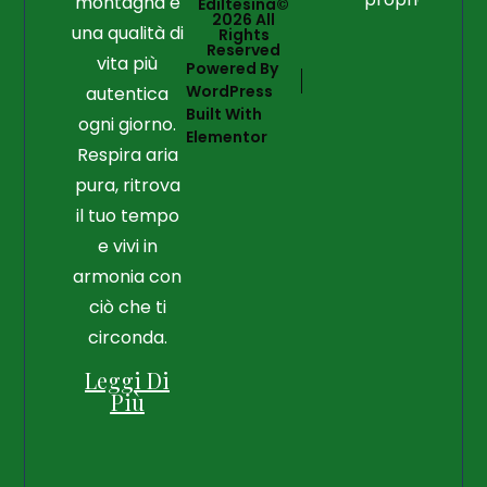
montagna e
Ediltesina©
2026 All
una qualità di
Rights
Reserved
vita più
Powered By
WordPress
autentica
Built With
ogni giorno.
Elementor
Respira aria
pura, ritrova
il tuo tempo
e vivi in
armonia con
ciò che ti
circonda.
Leggi Di
Più