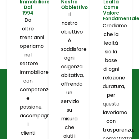
Immobiliare
Nostro
Lealtà
Dal
Obbiettivo
Come
1994
Valore
Il
Fondamental
Da
nostro
Crediamo
oltre
obiettivo
che la
trent’anni
è
lealtà
operiamo
soddisfare
sia la
nel
ogni
base
settore
esigenza
di ogni
immobiliare
abitativa,
relazione
con
offrendo
duratura,
competenza
un
per
e
servizio
questo
passione,
su
lavoriamo
accompagnando
misura
con
i
che
trasparenza,
clienti
aiuti i
correttezza