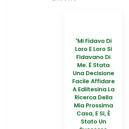
davo Di
“Trovare La
"Mi Fidavo Di
“
 Loro Si
Mia Prossima
Loro E Loro Si
Mi
ano Di
Casa In
Fidavano Di
 Stata
Montagna Ad
Me. È Stata
Mo
cisione
Alta Quota È
Una Decisione
Al
Affidare
Stata Una
Facile Affidare
S
esina La
Esperienza
A Ediltesina La
E
a Della
Straordinaria
Ricerca Della
St
rossima
Grazie Al
Mia Prossima
E Si, È
Team Di
Casa, E Si, È
to Un
Talento Dell'
Stato Un
Ta