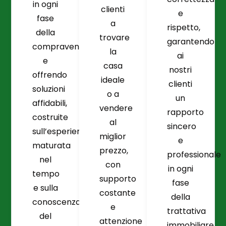
in ogni
clienti
e
fase
a
rispetto,
della
trovare
garantendo
compravendita
la
ai
e
casa
nostri
offrendo
ideale
clienti
soluzioni
o a
un
affidabili,
vendere
rapporto
costruite
al
sincero
sull’esperienza
miglior
e
maturata
prezzo,
professionale
nel
con
in ogni
tempo
supporto
fase
e sulla
costante
della
conoscenza
e
trattativa
del
attenzione
immobiliare.