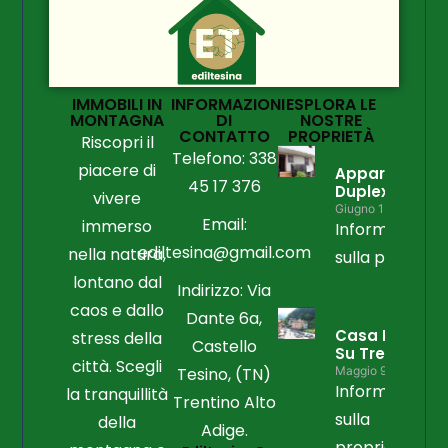
IMMOBILI IN
INFORMAZIONI
ESPLORA LE
MONTAGNA
DI
NOSTRE
CONTATTO
PROPRIETÀ
Riscopri il
Telefono: 338
piacere di
Appartament
45 17 376
Duplex
vivere
Giugno 15, 2026
Email:
immerso
Informazioni
ediltesina@gmail.com
nella natura,
sulla propriet
lontano dal
Indirizzo: Via
caos e dallo
Dante 6a,
Casa Libera
stress della
Castello
Su Tre Lati
città. Scegli
Tesino, (TN)
Maggio 9, 2026
Informazioni
la tranquillità
Trentino Alto
sulla
della
Adige.
proprietà