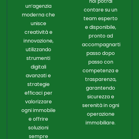
noi potrai
un’agenzia
contare su un
moderna che
team esperto
unisce
e disponibile,
creatività e
pronto ad
innovazione,
accompagnarti
utilizzando
passo dopo
strumenti
passo con
digitali
competenza e
avanzati e
trasparenza,
strategie
garantendo
efficaci per
sicurezza e
valorizzare
serenità in ogni
ogni immobile
operazione
e offrire
immobiliare.
soluzioni
sempre