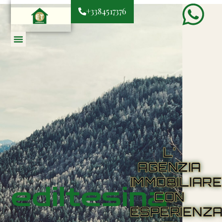
+3384517376
L'
AGENZIA
IMMOBILIAR
ediltesina
CON
ESPERIENZ