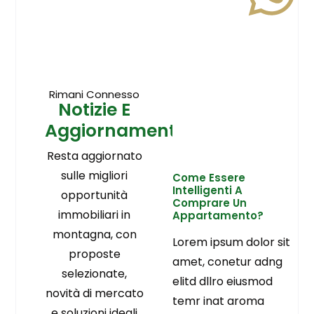
Rimani Connesso
Notizie E
Aggiornamenti
Resta aggiornato
sulle migliori
Come Essere
Intelligenti A
opportunità
Comprare Un
immobiliari in
Appartamento?
montagna, con
Lorem ipsum dolor sit
proposte
amet, conetur adng
selezionate,
elitd dllro eiusmod
novità di mercato
temr inat aroma
e soluzioni ideali