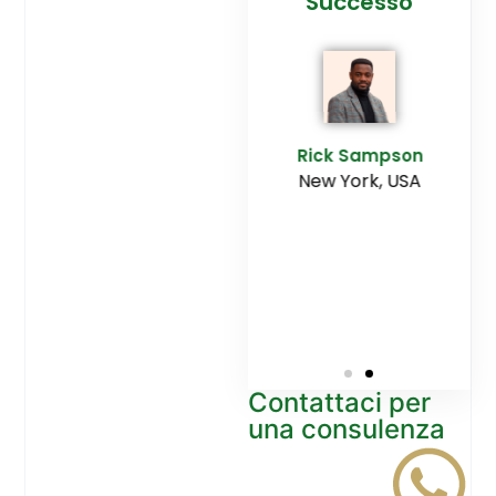
cesso
Agenzia
Successo
Ediltesina”
E
Sampson
Rick Sampson
rk, USA
New York, USA
Mikayla
Macgregor
Monaco
Contattaci per
una consulenza