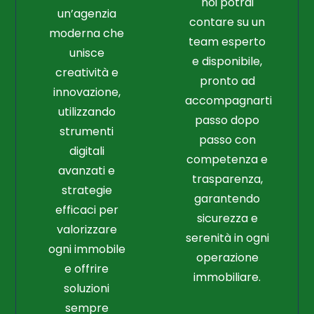
noi potrai
un’agenzia
contare su un
moderna che
team esperto
unisce
e disponibile,
creatività e
pronto ad
innovazione,
accompagnarti
utilizzando
passo dopo
strumenti
passo con
digitali
competenza e
avanzati e
trasparenza,
strategie
garantendo
efficaci per
sicurezza e
valorizzare
serenità in ogni
ogni immobile
operazione
e offrire
immobiliare.
soluzioni
sempre