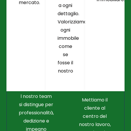
mercato.
a ogni
dettaglio.
Valorizziamo
ogni
immobile
come
se
fosse il
Crediamo
Nella
nostro
Connessione
Professionalità
Con Il Cliente Il
E Nel Lavoro
Nostro Punto
Duro
Di Partenza
l nostro team
Mettiamo il
si distingue per
cliente al
professionalità,
centro del
dedizione e
nostro lavoro,
impegno