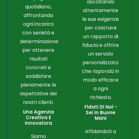
ascoltando
quotidiano,
attentamente
affrontando
le sue esigenze
ogni incarico
per costruire
con serietà e
un rapporto di
determinazione
fiducia e offrire
per ottenere
un servizio
risultati
personalizzato
concreti e
che risponda in
soddisfare
modo efficace
pienamente le
a ogni
aspettative dei
richiesta.
nostri clienti.
Fidati Di Noi -
Una Agenzia
Sei In Buone
Creativa E
Mani
Innovatora
Affidandoti a
Siamo