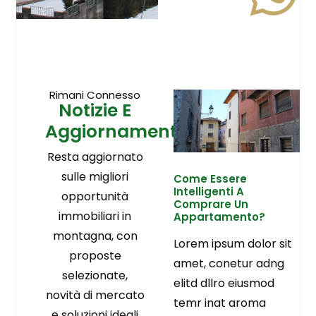
Rimani Connesso
Notizie E
Aggiornamenti
Resta aggiornato
sulle migliori
Come Essere
Intelligenti A
opportunità
Comprare Un
immobiliari in
Appartamento?
montagna, con
Lorem ipsum dolor sit
proposte
amet, conetur adng
selezionate,
elitd dllro eiusmod
novità di mercato
temr inat aroma
e soluzioni ideali