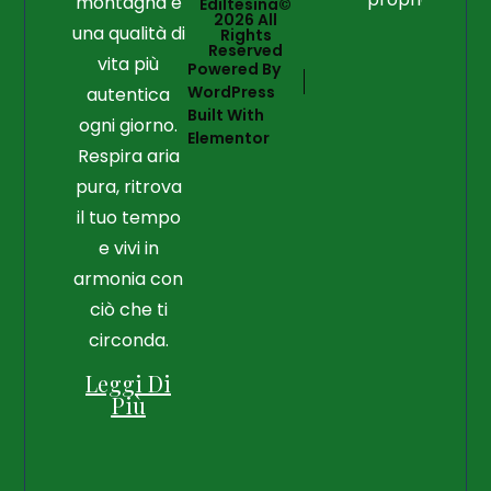
montagna e
Ediltesina©
2026 All
una qualità di
Rights
Reserved
vita più
Powered By
WordPress
autentica
Built With
ogni giorno.
Elementor
Respira aria
pura, ritrova
il tuo tempo
e vivi in
armonia con
ciò che ti
circonda.
Leggi Di
Più