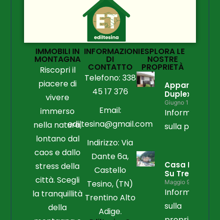
IMMOBILI IN
INFORMAZIONI
ESPLORA LE
MONTAGNA
DI
NOSTRE
CONTATTO
PROPRIETÀ
Riscopri il
Telefono: 338
piacere di
Appartament
45 17 376
Duplex
vivere
Giugno 15, 2026
Email:
immerso
Informazioni
ediltesina@gmail.com
nella natura,
sulla propriet
lontano dal
Indirizzo: Via
caos e dallo
Dante 6a,
Casa Libera
stress della
Castello
Su Tre Lati
città. Scegli
Tesino, (TN)
Maggio 9, 2026
Informazioni
la tranquillità
Trentino Alto
sulla
della
Adige.
proprietà