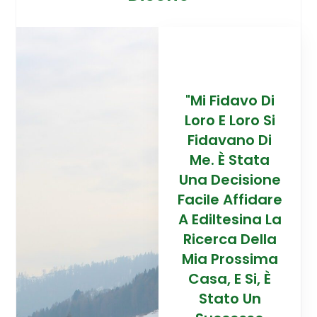
davo Di
“Trovare La
"Mi Fidavo Di
“
 Loro Si
Mia Prossima
Loro E Loro Si
Mi
ano Di
Casa In
Fidavano Di
 Stata
Montagna Ad
Me. È Stata
Mo
cisione
Alta Quota È
Una Decisione
Al
Affidare
Stata Una
Facile Affidare
S
esina La
Esperienza
A Ediltesina La
E
a Della
Straordinaria
Ricerca Della
St
rossima
Grazie Al
Mia Prossima
E Si, È
Team Di
Casa, E Si, È
to Un
Talento Dell'
Stato Un
Ta