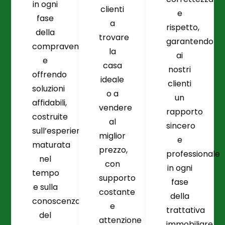
in ogni
clienti
e
fase
a
rispetto,
della
trovare
garantendo
compravendita
la
ai
e
casa
nostri
offrendo
ideale
clienti
soluzioni
o a
un
affidabili,
vendere
rapporto
costruite
al
sincero
sull’esperienza
miglior
e
maturata
prezzo,
professionale
nel
con
in ogni
tempo
supporto
fase
e sulla
costante
della
conoscenza
e
trattativa
del
attenzione
immobiliare.