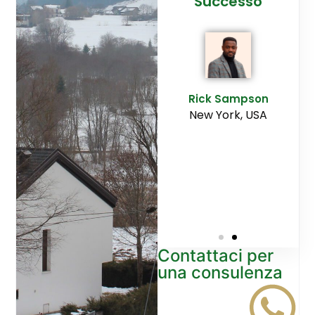
cesso
Agenzia
Successo
Ediltesina”
E
Sampson
Rick Sampson
rk, USA
New York, USA
Mikayla
Macgregor
Monaco
Contattaci per
una consulenza