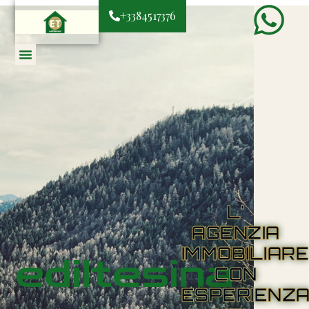
+3384517376
L'
AGENZIA
IMMOBILIAR
ediltesina
CON
ESPERIENZ