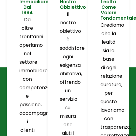
Immobiliare
Nostro
Lealtà
Dal
Obbiettivo
Come
1994
Valore
Il
Fondamental
Da
nostro
Crediamo
oltre
obiettivo
che la
trent’anni
è
lealtà
operiamo
soddisfare
sia la
nel
ogni
base
settore
esigenza
di ogni
immobiliare
abitativa,
relazione
con
offrendo
duratura,
competenza
un
per
e
servizio
questo
passione,
su
lavoriamo
accompagnando
misura
con
i
che
trasparenza,
clienti
aiuti i
correttezza