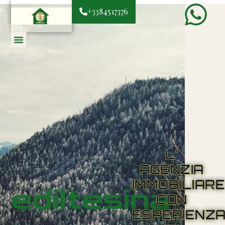
+3384517376
L'
AGENZIA
IMMOBILIAR
ediltesina
CON
ESPERIENZ