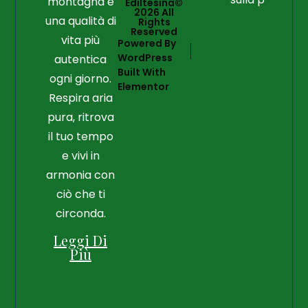
montagna e
Ediltesina©
2026 All
una qualità di
Rights
Reserved
vita più
Powered By
WordPress
autentica
Built With
ogni giorno.
Elementor
Respira aria
pura, ritrova
il tuo tempo
e vivi in
armonia con
ciò che ti
circonda.
Leggi Di
Più