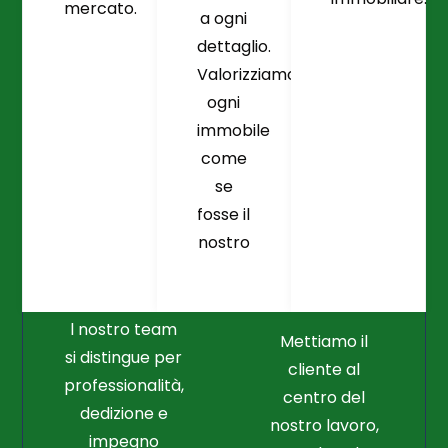
mercato.
a ogni
dettaglio.
Valorizziamo
ogni
immobile
come
se
fosse il
Crediamo
Nella
nostro
Connessione
Professionalità
Con Il Cliente Il
E Nel Lavoro
Nostro Punto
Duro
Di Partenza
l nostro team
Mettiamo il
si distingue per
cliente al
professionalità,
centro del
dedizione e
nostro lavoro,
impegno