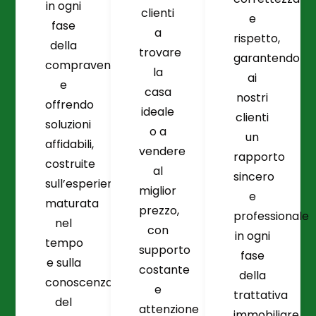
in ogni
clienti
e
fase
a
rispetto,
della
trovare
garantendo
compravendita
la
ai
e
casa
nostri
offrendo
ideale
clienti
soluzioni
o a
un
affidabili,
vendere
rapporto
costruite
al
sincero
sull’esperienza
miglior
e
maturata
prezzo,
professionale
nel
con
in ogni
tempo
supporto
fase
e sulla
costante
della
conoscenza
e
trattativa
del
attenzione
immobiliare.