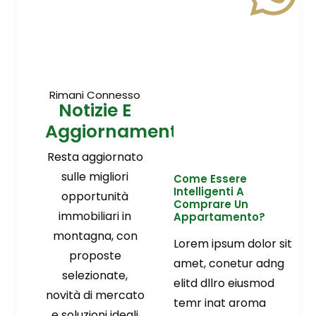
Rimani Connesso
Notizie E
Aggiornamenti
Resta aggiornato
sulle migliori
Come Essere
Intelligenti A
opportunità
Comprare Un
immobiliari in
Appartamento?
montagna, con
Lorem ipsum dolor sit
proposte
amet, conetur adng
selezionate,
elitd dllro eiusmod
novità di mercato
temr inat aroma
e soluzioni ideali