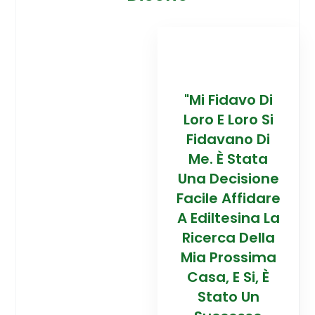
davo Di
“Trovare La
"Mi Fidavo Di
“
 Loro Si
Mia Prossima
Loro E Loro Si
Mi
ano Di
Casa In
Fidavano Di
 Stata
Montagna Ad
Me. È Stata
Mo
cisione
Alta Quota È
Una Decisione
Al
Affidare
Stata Una
Facile Affidare
S
esina La
Esperienza
A Ediltesina La
E
a Della
Straordinaria
Ricerca Della
St
rossima
Grazie Al
Mia Prossima
E Si, È
Team Di
Casa, E Si, È
to Un
Talento Dell'
Stato Un
Ta