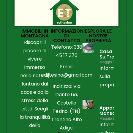
IMMOBILI IN
INFORMAZIONI
ESPLORA LE
MONTAGNA
DI
NOSTRE
CONTATTO
PROPRIETÀ
Riscopri il
Telefono: 338
piacere di
Casa Libera
45 17 376
Su Tre Lati
vivere
Maggio 9, 2026
Email:
immerso
Informazioni
ediltesina@gmail.com
nella natura,
sulla
lontano dal
proprietà
Indirizzo: Via
caos e dallo
Dante 6a,
stress della
Castello
Appartament
città. Scegli
Tesino, (TN)
Mansardato
la tranquillità
Trentino Alto
Maggio 5, 2026
Informazioni
della
Adige.
sulla propriet