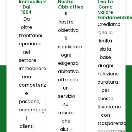
Immobiliare
Nostro
Lealtà
Dal
Obbiettivo
Come
1994
Valore
Il
Fondamental
Da
nostro
Crediamo
oltre
obiettivo
che la
trent’anni
è
lealtà
operiamo
soddisfare
sia la
nel
ogni
base
settore
esigenza
di ogni
immobiliare
abitativa,
relazione
con
offrendo
duratura,
competenza
un
per
e
servizio
questo
passione,
su
lavoriamo
accompagnando
misura
con
i
che
trasparenza,
clienti
aiuti i
correttezza