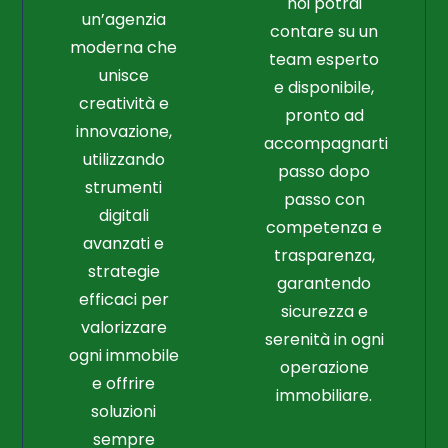
noi potrai
un’agenzia
contare su un
moderna che
team esperto
unisce
e disponibile,
creatività e
pronto ad
innovazione,
accompagnarti
utilizzando
passo dopo
strumenti
passo con
digitali
competenza e
avanzati e
trasparenza,
strategie
garantendo
efficaci per
sicurezza e
valorizzare
serenità in ogni
ogni immobile
operazione
e offrire
immobiliare.
soluzioni
sempre