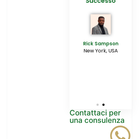
cesso
Agenzia
Successo
Ediltesina”
E
Sampson
Rick Sampson
rk, USA
New York, USA
Mikayla
Macgregor
Monaco
Contattaci per
una consulenza