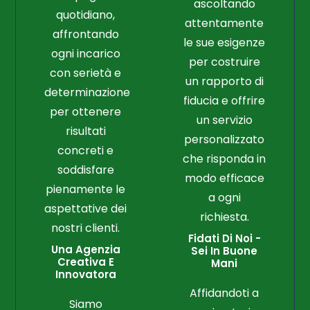
ascoltando
quotidiano,
attentamente
affrontando
le sue esigenze
ogni incarico
per costruire
con serietà e
un rapporto di
determinazione
fiducia e offrire
per ottenere
un servizio
risultati
personalizzato
concreti e
che risponda in
soddisfare
modo efficace
pienamente le
a ogni
aspettative dei
richiesta.
nostri clienti.
Fidati Di Noi -
Una Agenzia
Sei In Buone
Creativa E
Mani
Innovatora
Affidandoti a
Siamo