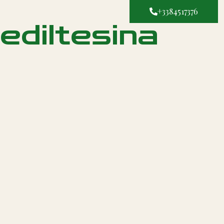
+3384517376
ediltesina